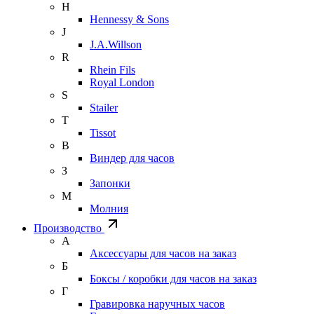
H
Hennessy & Sons
J
J.A.Willson
R
Rhein Fils
Royal London
S
Stailer
T
Tissot
В
Виндер для часов
З
Запонки
М
Молния
Производство
А
Аксессуары для часов на заказ
Б
Боксы / коробки для часов на заказ
Г
Гравировка наручных часов