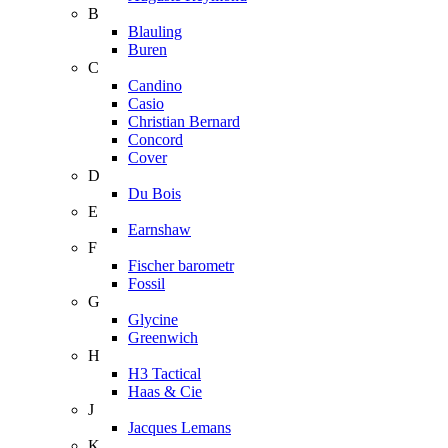
B
Blauling
Buren
C
Candino
Casio
Christian Bernard
Concord
Cover
D
Du Bois
E
Earnshaw
F
Fischer barometr
Fossil
G
Glycine
Greenwich
H
H3 Tactical
Haas & Cie
J
Jacques Lemans
K