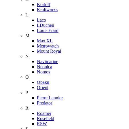
Korloff
Kraftworxs
L
Laco
LDuchen
Louis Erard
M
Max XL
Metrowatch
Mount Royal
N
Navimarine
Neonica
Nomos
O
Obaku
Orient
P
Pierre Lannier
Predator
R
Roamer
Rosefield
RSW
S