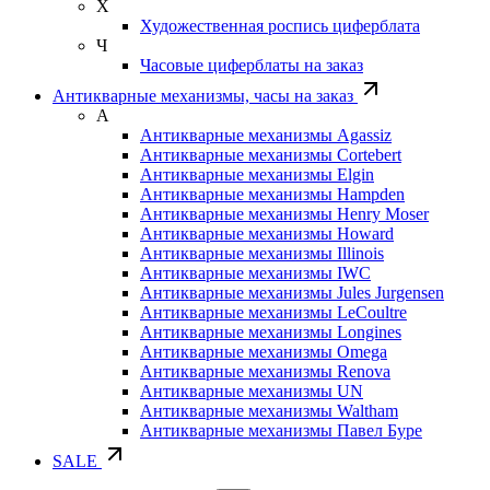
Х
Художественная роспись циферблата
Ч
Часовые циферблаты на заказ
Антикварные механизмы, часы на заказ
А
Антикварные механизмы Agassiz
Антикварные механизмы Cortebert
Антикварные механизмы Elgin
Антикварные механизмы Hampden
Антикварные механизмы Henry Moser
Антикварные механизмы Howard
Антикварные механизмы Illinois
Антикварные механизмы IWC
Антикварные механизмы Jules Jurgensen
Антикварные механизмы LeCoultre
Антикварные механизмы Longines
Антикварные механизмы Omega
Антикварные механизмы Renova
Антикварные механизмы UN
Антикварные механизмы Waltham
Антикварные механизмы Павел Буре
SALE