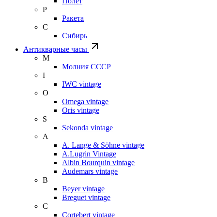
Полет
Р
Ракета
С
Сибирь
Антикварные часы
М
Молния СССР
I
IWC vintage
O
Omega vintage
Oris vintage
S
Sekonda vintage
A
A. Lange & Söhne vintage
A.Lugrin Vintage
Albin Bourquin vintage
Audemars vintage
B
Beyer vintage
Breguet vintage
C
Cortebert vintage