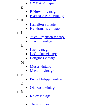
CYMA Vintage
E
E.Howard vintage
Excelsior Park Vintage
H
Hamilton vintage
Hebdomans vintage
J
Jules Jurgensen vintage
Juvenia vintage
L
Laco vintage
LeCoultre vintage
Longines vintage
M
Moser vintage
Movado vintage
P
Patek Philippe vintage
Q
Qte Botte vintage
R
Rolex vintage
T
Tissot vintage