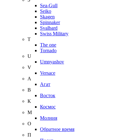
Sea-Gull
Seiko
Skagen
Spinnaker
Svalbard
Swiss Military
T
The one
Tornado
U
Umnyashov
V
Versace
А
Агат
В
Восток
К
Космос
М
Молния
О
Обратное время
П