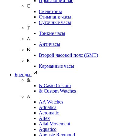
Прыгающий час
С
Скелетоны
Стимпанк часы
Суточные часы
Т
Тонкие часы
А
Античасы
В
Второй часовой пояс (GMT)
К
Карманные часы
Бренды
&
& Casio Custom
& Custom Watches
A
AA Watches
Adriatica
Aeromatic
Alfex
Altai Movement
Aquatico
Auguste Reymond