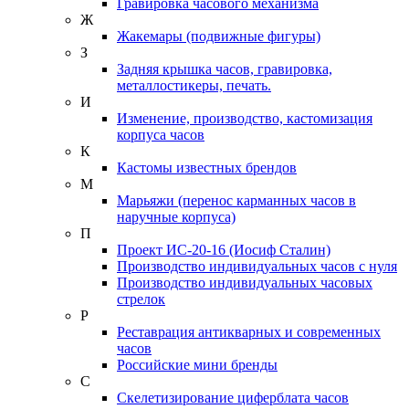
Гравировка часового механизма
Ж
Жакемары (подвижные фигуры)
З
Задняя крышка часов, гравировка,
металлостикеры, печать.
И
Изменение, производство, кастомизация
корпуса часов
К
Кастомы известных брендов
М
Марьяжи (перенос карманных часов в
наручные корпуса)
П
Проект ИС-20-16 (Иосиф Сталин)
Производство индивидуальных часов с нуля
Производство индивидуальных часовых
стрелок
Р
Реставрация антикварных и современных
часов
Российские мини бренды
С
Скелетизирование циферблата часов