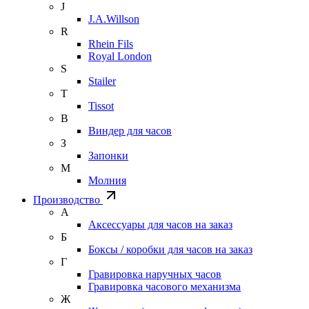
J
J.A.Willson
R
Rhein Fils
Royal London
S
Stailer
T
Tissot
В
Виндер для часов
З
Запонки
М
Молния
Производство
А
Аксессуары для часов на заказ
Б
Боксы / коробки для часов на заказ
Г
Гравировка наручных часов
Гравировка часового механизма
Ж