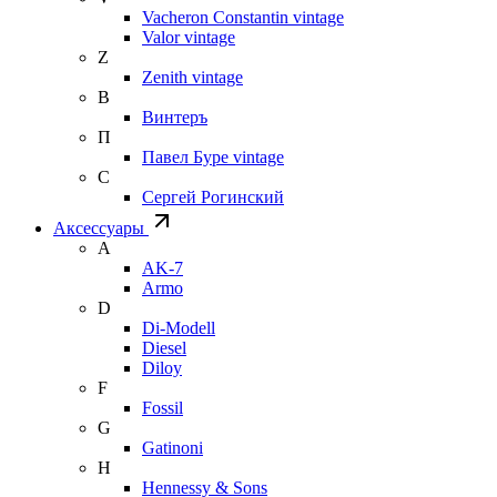
Vacheron Constantin vintage
Valor vintage
Z
Zenith vintage
В
Винтеръ
П
Павел Буре vintage
С
Сергей Рогинский
Аксессуары
A
AK-7
Armo
D
Di-Modell
Diesel
Diloy
F
Fossil
G
Gatinoni
H
Hennessy & Sons