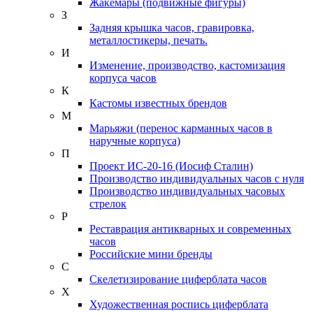
Жакемары (подвижные фигуры)
З
Задняя крышка часов, гравировка,
металлостикеры, печать.
И
Изменение, производство, кастомизация
корпуса часов
К
Кастомы известных брендов
М
Марьяжи (перенос карманных часов в
наручные корпуса)
П
Проект ИС-20-16 (Иосиф Сталин)
Производство индивидуальных часов с нуля
Производство индивидуальных часовых
стрелок
Р
Реставрация антикварных и современных
часов
Российские мини бренды
С
Скелетизирование циферблата часов
Х
Художественная роспись циферблата