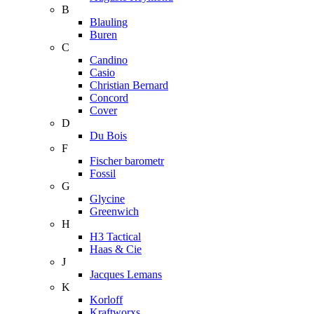
B
Blauling
Buren
C
Candino
Casio
Christian Bernard
Concord
Cover
D
Du Bois
F
Fischer barometr
Fossil
G
Glycine
Greenwich
H
H3 Tactical
Haas & Cie
J
Jacques Lemans
K
Korloff
Kraftworxs