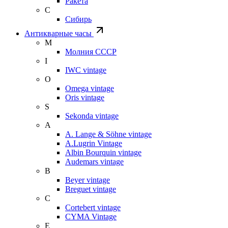
Ракета
С
Сибирь
Антикварные часы
М
Молния СССР
I
IWC vintage
O
Omega vintage
Oris vintage
S
Sekonda vintage
A
A. Lange & Söhne vintage
A.Lugrin Vintage
Albin Bourquin vintage
Audemars vintage
B
Beyer vintage
Breguet vintage
C
Cortebert vintage
CYMA Vintage
E