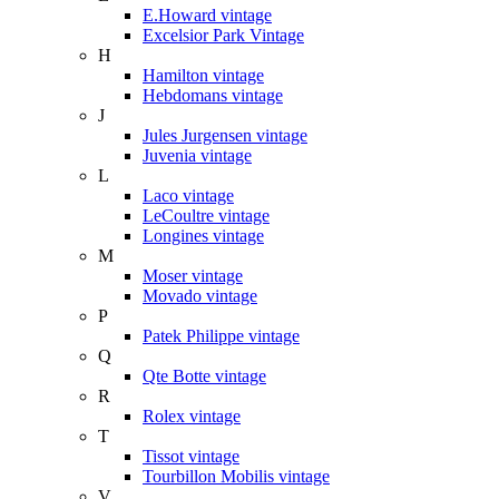
E.Howard vintage
Excelsior Park Vintage
H
Hamilton vintage
Hebdomans vintage
J
Jules Jurgensen vintage
Juvenia vintage
L
Laco vintage
LeCoultre vintage
Longines vintage
M
Moser vintage
Movado vintage
P
Patek Philippe vintage
Q
Qte Botte vintage
R
Rolex vintage
T
Tissot vintage
Tourbillon Mobilis vintage
V