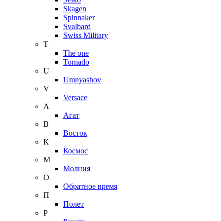
Skagen
Spinnaker
Svalbard
Swiss Military
T
The one
Tornado
U
Umnyashov
V
Versace
А
Агат
В
Восток
К
Космос
М
Молния
О
Обратное время
П
Полет
Р