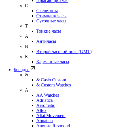
Прыгающий час
С
Скелетоны
Стимпанк часы
Суточные часы
Т
Тонкие часы
А
Античасы
В
Второй часовой пояс (GMT)
К
Карманные часы
Бренды
&
& Casio Custom
& Custom Watches
A
AA Watches
Adriatica
Aeromatic
Alfex
Altai Movement
Aquatico
Auguste Reymond