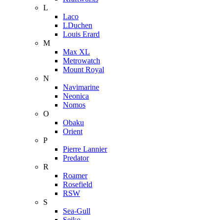
L
Laco
LDuchen
Louis Erard
M
Max XL
Metrowatch
Mount Royal
N
Navimarine
Neonica
Nomos
O
Obaku
Orient
P
Pierre Lannier
Predator
R
Roamer
Rosefield
RSW
S
Sea-Gull
Seiko