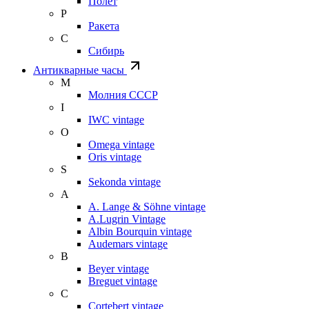
Полет
Р
Ракета
С
Сибирь
Антикварные часы
М
Молния СССР
I
IWC vintage
O
Omega vintage
Oris vintage
S
Sekonda vintage
A
A. Lange & Söhne vintage
A.Lugrin Vintage
Albin Bourquin vintage
Audemars vintage
B
Beyer vintage
Breguet vintage
C
Cortebert vintage