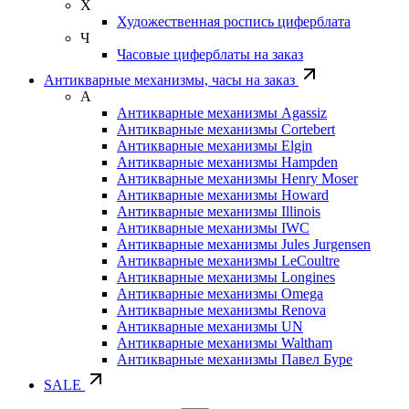
Х
Художественная роспись циферблата
Ч
Часовые циферблаты на заказ
Антикварные механизмы, часы на заказ
А
Антикварные механизмы Agassiz
Антикварные механизмы Cortebert
Антикварные механизмы Elgin
Антикварные механизмы Hampden
Антикварные механизмы Henry Moser
Антикварные механизмы Howard
Антикварные механизмы Illinois
Антикварные механизмы IWC
Антикварные механизмы Jules Jurgensen
Антикварные механизмы LeCoultre
Антикварные механизмы Longines
Антикварные механизмы Omega
Антикварные механизмы Renova
Антикварные механизмы UN
Антикварные механизмы Waltham
Антикварные механизмы Павел Буре
SALE