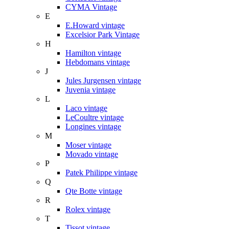
CYMA Vintage
E
E.Howard vintage
Excelsior Park Vintage
H
Hamilton vintage
Hebdomans vintage
J
Jules Jurgensen vintage
Juvenia vintage
L
Laco vintage
LeCoultre vintage
Longines vintage
M
Moser vintage
Movado vintage
P
Patek Philippe vintage
Q
Qte Botte vintage
R
Rolex vintage
T
Tissot vintage