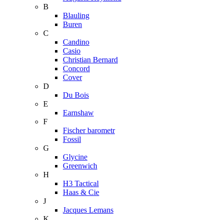
B
Blauling
Buren
C
Candino
Casio
Christian Bernard
Concord
Cover
D
Du Bois
E
Earnshaw
F
Fischer barometr
Fossil
G
Glycine
Greenwich
H
H3 Tactical
Haas & Cie
J
Jacques Lemans
K