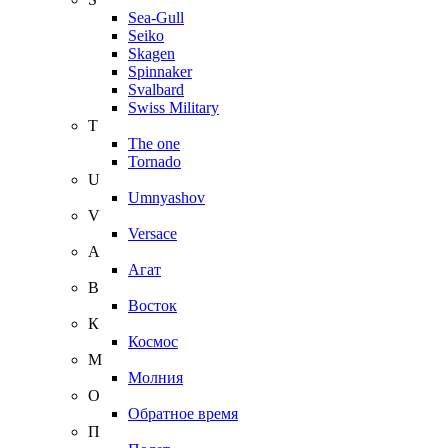
Sea-Gull
Seiko
Skagen
Spinnaker
Svalbard
Swiss Military
T
The one
Tornado
U
Umnyashov
V
Versace
А
Агат
В
Восток
К
Космос
М
Молния
О
Обратное время
П