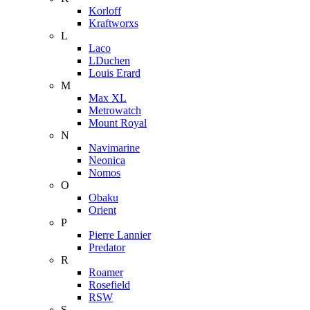
Korloff
Kraftworxs
L
Laco
LDuchen
Louis Erard
M
Max XL
Metrowatch
Mount Royal
N
Navimarine
Neonica
Nomos
O
Obaku
Orient
P
Pierre Lannier
Predator
R
Roamer
Rosefield
RSW
S