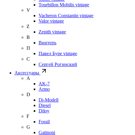
Tourbillon Mobilis vintage
V
Vacheron Constantin vintage
Valor vintage
Z
Zenith vintage
В
Винтеръ
П
Павел Буре vintage
С
Сергей Рогинский
Аксессуары
A
AK-7
Armo
D
Di-Modell
Diesel
Diloy
F
Fossil
G
Gatinoni