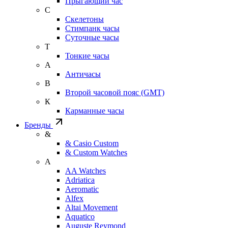
Прыгающий час
С
Скелетоны
Стимпанк часы
Суточные часы
Т
Тонкие часы
А
Античасы
В
Второй часовой пояс (GMT)
К
Карманные часы
Бренды
&
& Casio Custom
& Custom Watches
A
AA Watches
Adriatica
Aeromatic
Alfex
Altai Movement
Aquatico
Auguste Reymond