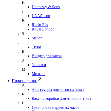
H
Hennessy & Sons
J
J.A.Willson
R
Rhein Fils
Royal London
S
Stailer
T
Tissot
В
Виндер для часов
З
Запонки
М
Молния
Производство
А
Аксессуары для часов на заказ
Б
Боксы / коробки для часов на заказ
Г
Гравировка наручных часов