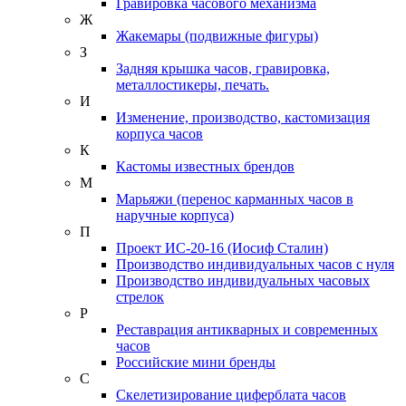
Гравировка часового механизма
Ж
Жакемары (подвижные фигуры)
З
Задняя крышка часов, гравировка,
металлостикеры, печать.
И
Изменение, производство, кастомизация
корпуса часов
К
Кастомы известных брендов
М
Марьяжи (перенос карманных часов в
наручные корпуса)
П
Проект ИС-20-16 (Иосиф Сталин)
Производство индивидуальных часов с нуля
Производство индивидуальных часовых
стрелок
Р
Реставрация антикварных и современных
часов
Российские мини бренды
С
Скелетизирование циферблата часов