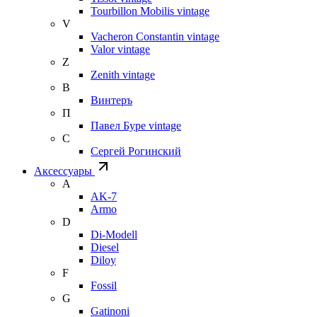
Tourbillon Mobilis vintage
V
Vacheron Constantin vintage
Valor vintage
Z
Zenith vintage
В
Винтеръ
П
Павел Буре vintage
С
Сергей Рогинский
Аксессуары
A
AK-7
Armo
D
Di-Modell
Diesel
Diloy
F
Fossil
G
Gatinoni