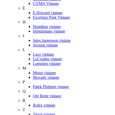
CYMA Vintage
E
E.Howard vintage
Excelsior Park Vintage
H
Hamilton vintage
Hebdomans vintage
J
Jules Jurgensen vintage
Juvenia vintage
L
Laco vintage
LeCoultre vintage
Longines vintage
M
Moser vintage
Movado vintage
P
Patek Philippe vintage
Q
Qte Botte vintage
R
Rolex vintage
T
Tissot vintage