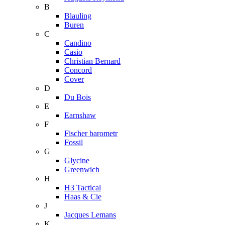
B
Blauling
Buren
C
Candino
Casio
Christian Bernard
Concord
Cover
D
Du Bois
E
Earnshaw
F
Fischer barometr
Fossil
G
Glycine
Greenwich
H
H3 Tactical
Haas & Cie
J
Jacques Lemans
K