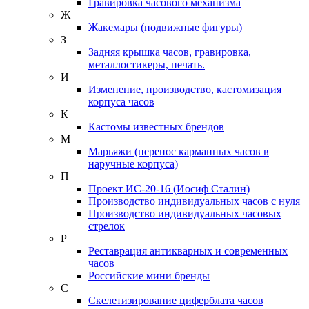
Гравировка часового механизма
Ж
Жакемары (подвижные фигуры)
З
Задняя крышка часов, гравировка,
металлостикеры, печать.
И
Изменение, производство, кастомизация
корпуса часов
К
Кастомы известных брендов
М
Марьяжи (перенос карманных часов в
наручные корпуса)
П
Проект ИС-20-16 (Иосиф Сталин)
Производство индивидуальных часов с нуля
Производство индивидуальных часовых
стрелок
Р
Реставрация антикварных и современных
часов
Российские мини бренды
С
Скелетизирование циферблата часов