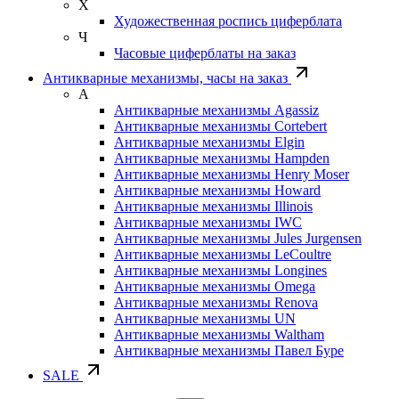
Х
Художественная роспись циферблата
Ч
Часовые циферблаты на заказ
Антикварные механизмы, часы на заказ
А
Антикварные механизмы Agassiz
Антикварные механизмы Cortebert
Антикварные механизмы Elgin
Антикварные механизмы Hampden
Антикварные механизмы Henry Moser
Антикварные механизмы Howard
Антикварные механизмы Illinois
Антикварные механизмы IWC
Антикварные механизмы Jules Jurgensen
Антикварные механизмы LeCoultre
Антикварные механизмы Longines
Антикварные механизмы Omega
Антикварные механизмы Renova
Антикварные механизмы UN
Антикварные механизмы Waltham
Антикварные механизмы Павел Буре
SALE