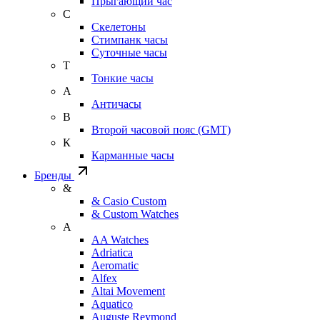
Прыгающий час
С
Скелетоны
Стимпанк часы
Суточные часы
Т
Тонкие часы
А
Античасы
В
Второй часовой пояс (GMT)
К
Карманные часы
Бренды
&
& Casio Custom
& Custom Watches
A
AA Watches
Adriatica
Aeromatic
Alfex
Altai Movement
Aquatico
Auguste Reymond