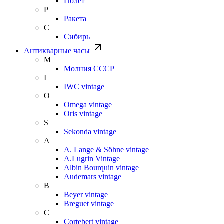
Полет
Р
Ракета
С
Сибирь
Антикварные часы
М
Молния СССР
I
IWC vintage
O
Omega vintage
Oris vintage
S
Sekonda vintage
A
A. Lange & Söhne vintage
A.Lugrin Vintage
Albin Bourquin vintage
Audemars vintage
B
Beyer vintage
Breguet vintage
C
Cortebert vintage