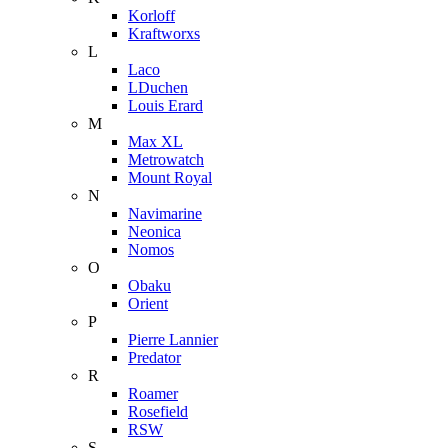
Korloff
Kraftworxs
L
Laco
LDuchen
Louis Erard
M
Max XL
Metrowatch
Mount Royal
N
Navimarine
Neonica
Nomos
O
Obaku
Orient
P
Pierre Lannier
Predator
R
Roamer
Rosefield
RSW
S