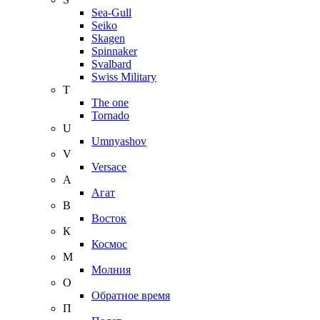
Sea-Gull
Seiko
Skagen
Spinnaker
Svalbard
Swiss Military
T
The one
Tornado
U
Umnyashov
V
Versace
А
Агат
В
Восток
К
Космос
М
Молния
О
Обратное время
П