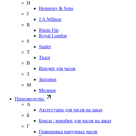
H
Hennessy & Sons
J
J.A.Willson
R
Rhein Fils
Royal London
S
Stailer
T
Tissot
В
Виндер для часов
З
Запонки
М
Молния
Производство
А
Аксессуары для часов на заказ
Б
Боксы / коробки для часов на заказ
Г
Гравировка наручных часов