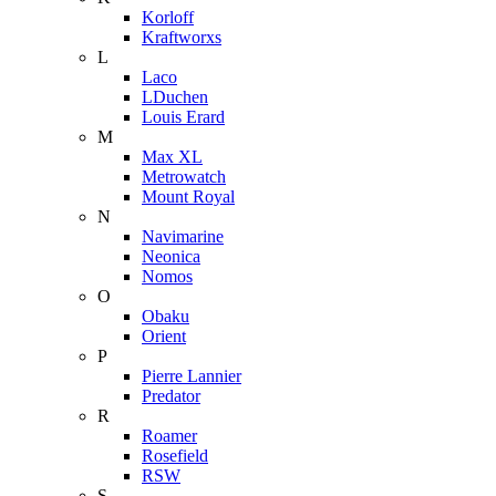
Korloff
Kraftworxs
L
Laco
LDuchen
Louis Erard
M
Max XL
Metrowatch
Mount Royal
N
Navimarine
Neonica
Nomos
O
Obaku
Orient
P
Pierre Lannier
Predator
R
Roamer
Rosefield
RSW
S