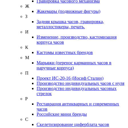
Гравировка часового механизма
Ж
Жакемары (подвижные фигуры)
З
Задняя крышка часов, гравировка,
металлостикеры, печать.
И
Изменение, производство, кастомизация
корпуса часов
К
Кастомы известных брендов
М
Марьяжи (перенос карманных часов в
наручные корпуса)
П
Проект ИС-20-16 (Иосиф Сталин)
Производство индивидуальных часов с нуля
Производство индивидуальных часовых
стрелок
Р
Реставрация антикварных и современных
часов
Российские мини бренды
С
Скелетизирование циферблата часов