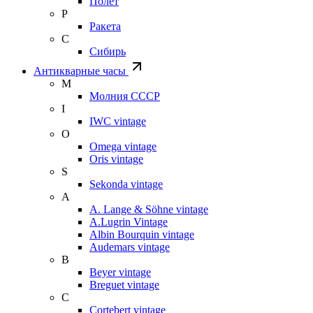
Полет
Р
Ракета
С
Сибирь
Антикварные часы
М
Молния СССР
I
IWC vintage
O
Omega vintage
Oris vintage
S
Sekonda vintage
A
A. Lange & Söhne vintage
A.Lugrin Vintage
Albin Bourquin vintage
Audemars vintage
B
Beyer vintage
Breguet vintage
C
Cortebert vintage