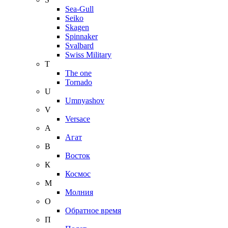
Sea-Gull
Seiko
Skagen
Spinnaker
Svalbard
Swiss Military
T
The one
Tornado
U
Umnyashov
V
Versace
А
Агат
В
Восток
К
Космос
М
Молния
О
Обратное время
П