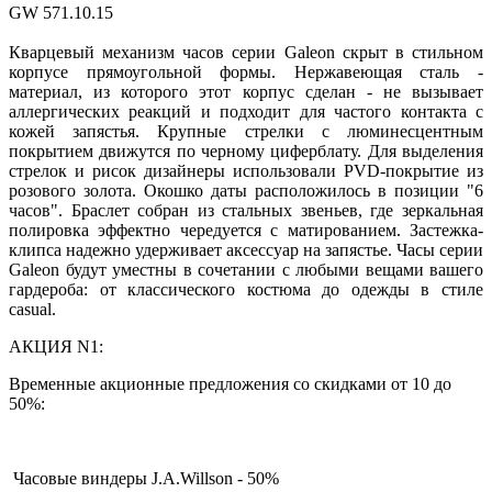
GW 571.10.15
Кварцевый механизм часов серии Galeon скрыт в стильном
корпусе прямоугольной формы. Нержавеющая сталь -
материал, из которого этот корпус сделан - не вызывает
аллергических реакций и подходит для частого контакта с
кожей запястья. Крупные стрелки с люминесцентным
покрытием движутся по черному циферблату. Для выделения
стрелок и рисок дизайнеры использовали PVD-покрытие из
розового золота. Окошко даты расположилось в позиции "6
часов". Браслет собран из стальных звеньев, где зеркальная
полировка эффектно чередуется с матированием. Застежка-
клипса надежно удерживает аксессуар на запястье. Часы серии
Galeon будут уместны в сочетании с любыми вещами вашего
гардероба: от классического костюма до одежды в стиле
casual.
АКЦИЯ N1:
Временные акционные предложения со скидками от 10 до
50%:
Часовые виндеры J.A.Willson - 50%