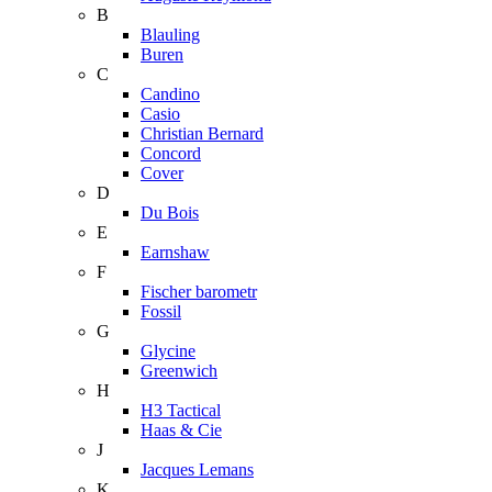
B
Blauling
Buren
C
Candino
Casio
Christian Bernard
Concord
Cover
D
Du Bois
E
Earnshaw
F
Fischer barometr
Fossil
G
Glycine
Greenwich
H
H3 Tactical
Haas & Cie
J
Jacques Lemans
K