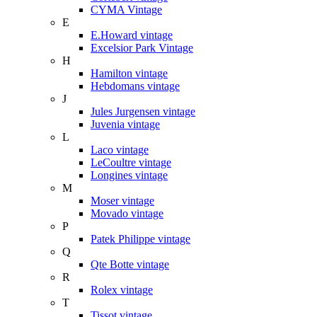
CYMA Vintage
E
E.Howard vintage
Excelsior Park Vintage
H
Hamilton vintage
Hebdomans vintage
J
Jules Jurgensen vintage
Juvenia vintage
L
Laco vintage
LeCoultre vintage
Longines vintage
M
Moser vintage
Movado vintage
P
Patek Philippe vintage
Q
Qte Botte vintage
R
Rolex vintage
T
Tissot vintage