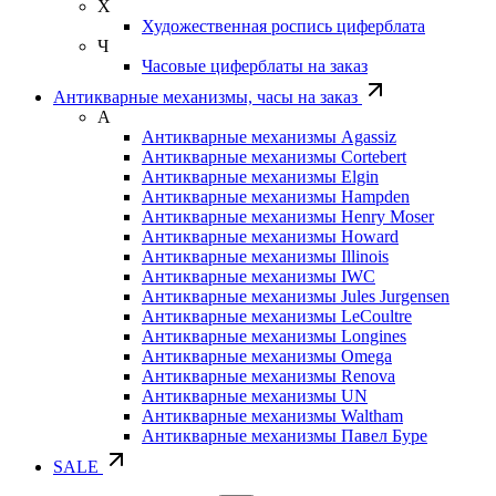
Х
Художественная роспись циферблата
Ч
Часовые циферблаты на заказ
Антикварные механизмы, часы на заказ
А
Антикварные механизмы Agassiz
Антикварные механизмы Cortebert
Антикварные механизмы Elgin
Антикварные механизмы Hampden
Антикварные механизмы Henry Moser
Антикварные механизмы Howard
Антикварные механизмы Illinois
Антикварные механизмы IWC
Антикварные механизмы Jules Jurgensen
Антикварные механизмы LeCoultre
Антикварные механизмы Longines
Антикварные механизмы Omega
Антикварные механизмы Renova
Антикварные механизмы UN
Антикварные механизмы Waltham
Антикварные механизмы Павел Буре
SALE