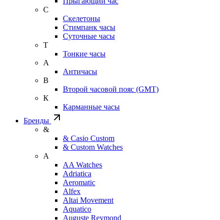
Прыгающий час
С
Скелетоны
Стимпанк часы
Суточные часы
Т
Тонкие часы
А
Античасы
В
Второй часовой пояс (GMT)
К
Карманные часы
Бренды
&
& Casio Custom
& Custom Watches
A
AA Watches
Adriatica
Aeromatic
Alfex
Altai Movement
Aquatico
Auguste Reymond