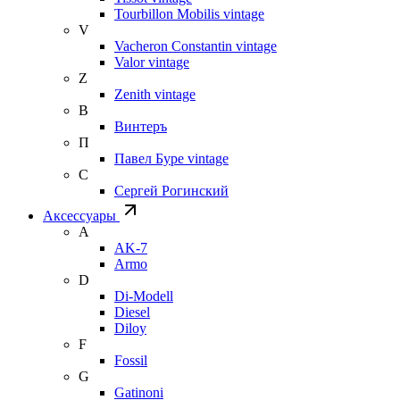
Tourbillon Mobilis vintage
V
Vacheron Constantin vintage
Valor vintage
Z
Zenith vintage
В
Винтеръ
П
Павел Буре vintage
С
Сергей Рогинский
Аксессуары
A
AK-7
Armo
D
Di-Modell
Diesel
Diloy
F
Fossil
G
Gatinoni