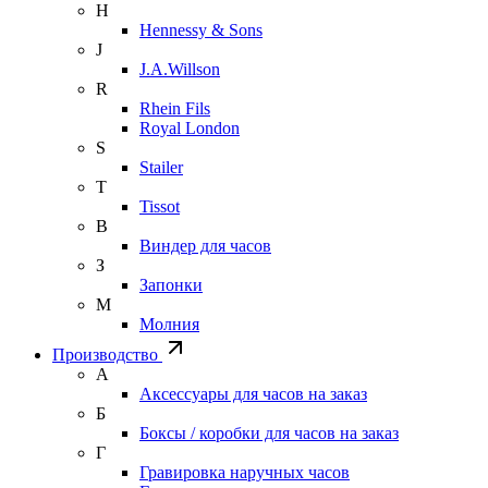
H
Hennessy & Sons
J
J.A.Willson
R
Rhein Fils
Royal London
S
Stailer
T
Tissot
В
Виндер для часов
З
Запонки
М
Молния
Производство
А
Аксессуары для часов на заказ
Б
Боксы / коробки для часов на заказ
Г
Гравировка наручных часов