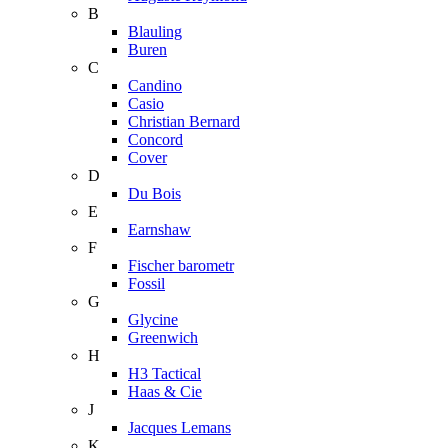
B
Blauling
Buren
C
Candino
Casio
Christian Bernard
Concord
Cover
D
Du Bois
E
Earnshaw
F
Fischer barometr
Fossil
G
Glycine
Greenwich
H
H3 Tactical
Haas & Cie
J
Jacques Lemans
K