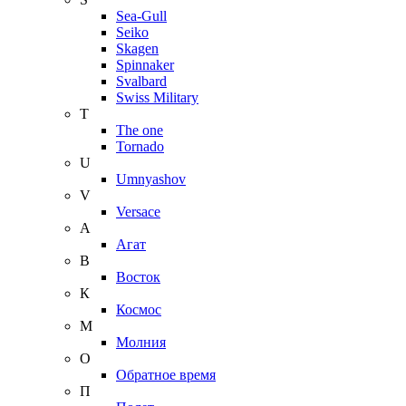
Sea-Gull
Seiko
Skagen
Spinnaker
Svalbard
Swiss Military
T
The one
Tornado
U
Umnyashov
V
Versace
А
Агат
В
Восток
К
Космос
М
Молния
О
Обратное время
П