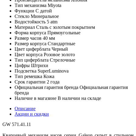
Тип механизма
Miyota
Функции
С датой
Стекло
Минеральное
Водостойкость
5 atm
Материал
Сталь с золотым покрытием
Форма корпуса
Прямоугольные
Размер часов
40 мм
Размер корпуса
Стандартные
Цвет циферблата
Черный
Цвет корпуса
Розовое золото
Тип циферблата
Стрелочные
Цифры
Штрихи
Подсветка
SuperLuminova
Тип ремешка
Кожа
Срок гарантии
2 года
Официальная гарантия бренда
Официальная гарантия
бренда
Наличие в магазине
В наличии на складе
Описание
Акции и скидки
GW 571.41.11
Кварцевый механизм часов серии Galeon скрыт в стильном