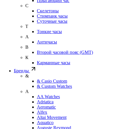
Прыгающий час
С
Скелетоны
Стимпанк часы
Суточные часы
Т
Тонкие часы
А
Античасы
В
Второй часовой пояс (GMT)
К
Карманные часы
Бренды
&
& Casio Custom
& Custom Watches
A
AA Watches
Adriatica
Aeromatic
Alfex
Altai Movement
Aquatico
Auguste Reymond