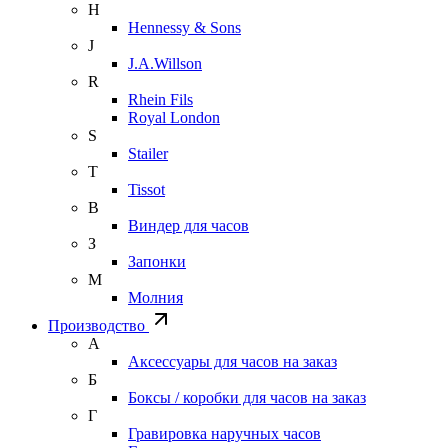
H
Hennessy & Sons
J
J.A.Willson
R
Rhein Fils
Royal London
S
Stailer
T
Tissot
В
Виндер для часов
З
Запонки
М
Молния
Производство
А
Аксессуары для часов на заказ
Б
Боксы / коробки для часов на заказ
Г
Гравировка наручных часов