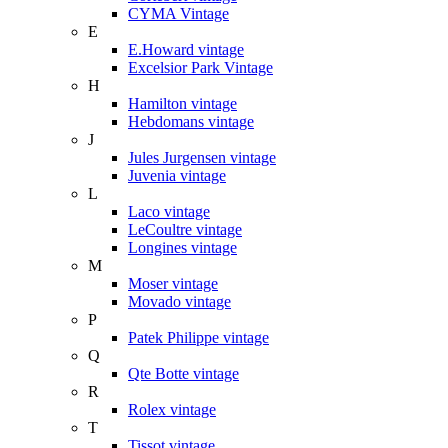
CYMA Vintage
E
E.Howard vintage
Excelsior Park Vintage
H
Hamilton vintage
Hebdomans vintage
J
Jules Jurgensen vintage
Juvenia vintage
L
Laco vintage
LeCoultre vintage
Longines vintage
M
Moser vintage
Movado vintage
P
Patek Philippe vintage
Q
Qte Botte vintage
R
Rolex vintage
T
Tissot vintage