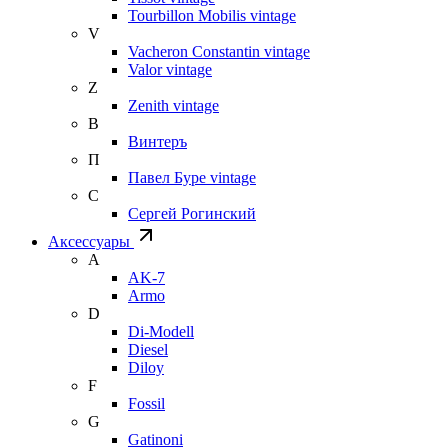
Tourbillon Mobilis vintage
V
Vacheron Constantin vintage
Valor vintage
Z
Zenith vintage
В
Винтеръ
П
Павел Буре vintage
С
Сергей Рогинский
Аксессуары
A
AK-7
Armo
D
Di-Modell
Diesel
Diloy
F
Fossil
G
Gatinoni