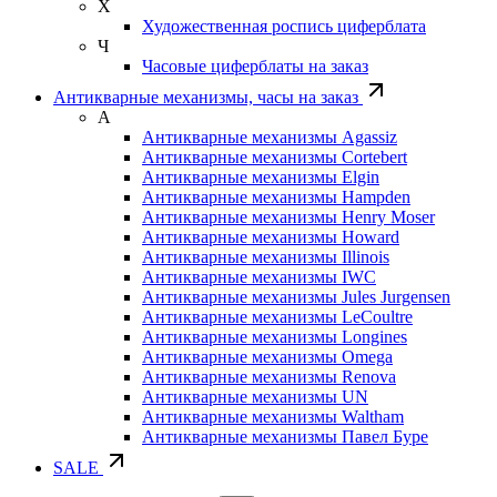
Х
Художественная роспись циферблата
Ч
Часовые циферблаты на заказ
Антикварные механизмы, часы на заказ
А
Антикварные механизмы Agassiz
Антикварные механизмы Cortebert
Антикварные механизмы Elgin
Антикварные механизмы Hampden
Антикварные механизмы Henry Moser
Антикварные механизмы Howard
Антикварные механизмы Illinois
Антикварные механизмы IWC
Антикварные механизмы Jules Jurgensen
Антикварные механизмы LeCoultre
Антикварные механизмы Longines
Антикварные механизмы Omega
Антикварные механизмы Renova
Антикварные механизмы UN
Антикварные механизмы Waltham
Антикварные механизмы Павел Буре
SALE