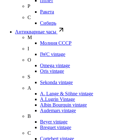
Полет
Р
Ракета
С
Сибирь
Антикварные часы
М
Молния СССР
I
IWC vintage
O
Omega vintage
Oris vintage
S
Sekonda vintage
A
A. Lange & Söhne vintage
A.Lugrin Vintage
Albin Bourquin vintage
Audemars vintage
B
Beyer vintage
Breguet vintage
C
Cortebert vintage