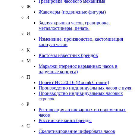
Гравировка часового механизма
Ж
Жакемары (подвижные фигуры)
З
Задняя крышка часов, гравировка,
металлостикеры, печать.
И
Изменение, производство, кастомизация
корпуса часов
К
Кастомы известных брендов
М
Марьяжи (перенос карманных часов в
наручные корпуса)
П
Проект ИС-20-16 (Иосиф Сталин)
Производство индивидуальных часов с нуля
Производство индивидуальных часовых
стрелок
Р
Реставрация антикварных и современных
часов
Российские мини бренды
С
Скелетизирование циферблата часов