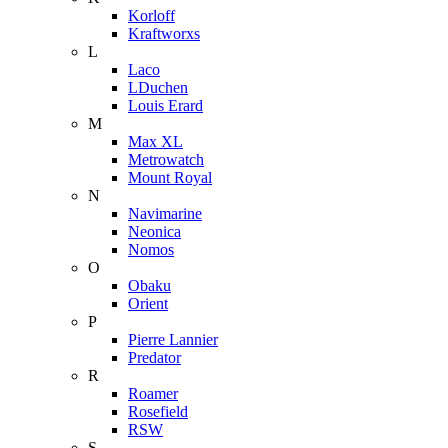
Korloff
Kraftworxs
L
Laco
LDuchen
Louis Erard
M
Max XL
Metrowatch
Mount Royal
N
Navimarine
Neonica
Nomos
O
Obaku
Orient
P
Pierre Lannier
Predator
R
Roamer
Rosefield
RSW
S