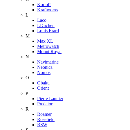
Korloff
Kraftworxs
L
Laco
LDuchen
Louis Erard
M
Max XL
Metrowatch
Mount Royal
N
Navimarine
Neonica
Nomos
O
Obaku
Orient
P
Pierre Lannier
Predator
R
Roamer
Rosefield
RSW
S