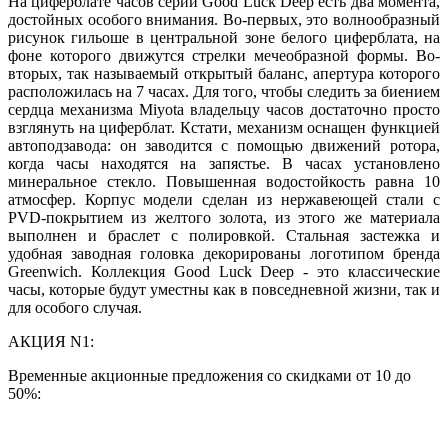
На циферблате часов серии Good Luck Deep есть два момента,
достойных особого внимания. Во-первых, это волнообразный
рисунок гильоше в центральной зоне белого циферблата, на
фоне которого движутся стрелки мечеобразной формы. Во-
вторых, так называемый открытый баланс, апертура которого
расположилась на 7 часах. Для того, чтобы следить за биением
сердца механизма Miyota владельцу часов достаточно просто
взглянуть на циферблат. Кстати, механизм оснащен функцией
автоподзавода: он заводится с помощью движений ротора,
когда часы находятся на запястье. В часах установлено
минеральное стекло. Повышенная водостойкость равна 10
атмосфер. Корпус модели сделан из нержавеющей стали с
PVD-покрытием из желтого золота, из этого же материала
выполнен и браслет с полировкой. Стальная застежка и
удобная заводная головка декорированы логотипом бренда
Greenwich. Коллекция Good Luck Deep - это классические
часы, которые будут уместны как в повседневной жизни, так и
для особого случая.
АКЦИЯ N1:
Временные акционные предложения со скидками от 10 до
50%: