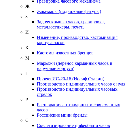
Гравировка часового механизма
Ж
Жакемары (подвижные фигуры)
З
Задняя крышка часов, гравировка,
металлостикеры, печать.
И
Изменение, производство, кастомизация
корпуса часов
К
Кастомы известных брендов
М
Марьяжи (перенос карманных часов в
наручные корпуса)
П
Проект ИС-20-16 (Иосиф Сталин)
Производство индивидуальных часов с нуля
Производство индивидуальных часовых
стрелок
Р
Реставрация антикварных и современных
часов
Российские мини бренды
С
Скелетизирование циферблата часов