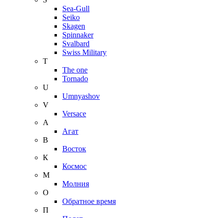
Sea-Gull
Seiko
Skagen
Spinnaker
Svalbard
Swiss Military
T
The one
Tornado
U
Umnyashov
V
Versace
А
Агат
В
Восток
К
Космос
М
Молния
О
Обратное время
П