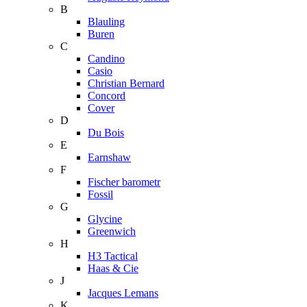
B
Blauling
Buren
C
Candino
Casio
Christian Bernard
Concord
Cover
D
Du Bois
E
Earnshaw
F
Fischer barometr
Fossil
G
Glycine
Greenwich
H
H3 Tactical
Haas & Cie
J
Jacques Lemans
K