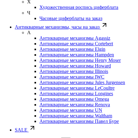
Х
Художественная роспись циферблата
Ч
Часовые циферблаты на заказ
Антикварные механизмы, часы на заказ
А
Антикварные механизмы Agassiz
Антикварные механизмы Cortebert
Антикварные механизмы Elgin
Антикварные механизмы Hampden
Антикварные механизмы Henry Moser
Антикварные механизмы Howard
Антикварные механизмы Illinois
Антикварные механизмы IWC
Антикварные механизмы Jules Jurgensen
Антикварные механизмы LeCoultre
Антикварные механизмы Longines
Антикварные механизмы Omega
Антикварные механизмы Renova
Антикварные механизмы UN
Антикварные механизмы Waltham
Антикварные механизмы Павел Буре
SALE