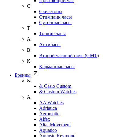
Прыгающий час
С
Скелетоны
Стимпанк часы
Суточные часы
Т
Тонкие часы
А
Античасы
В
Второй часовой пояс (GMT)
К
Карманные часы
Бренды
&
& Casio Custom
& Custom Watches
A
AA Watches
Adriatica
Aeromatic
Alfex
Altai Movement
Aquatico
Auguste Reymond