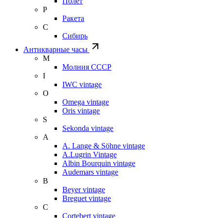
Полет
Р
Ракета
С
Сибирь
Антикварные часы
М
Молния СССР
I
IWC vintage
O
Omega vintage
Oris vintage
S
Sekonda vintage
A
A. Lange & Söhne vintage
A.Lugrin Vintage
Albin Bourquin vintage
Audemars vintage
B
Beyer vintage
Breguet vintage
C
Cortebert vintage