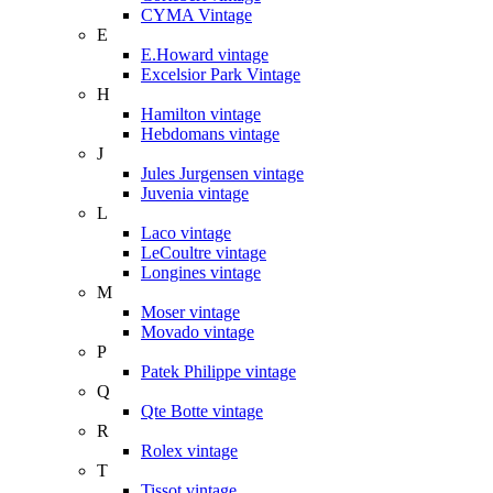
CYMA Vintage
E
E.Howard vintage
Excelsior Park Vintage
H
Hamilton vintage
Hebdomans vintage
J
Jules Jurgensen vintage
Juvenia vintage
L
Laco vintage
LeCoultre vintage
Longines vintage
M
Moser vintage
Movado vintage
P
Patek Philippe vintage
Q
Qte Botte vintage
R
Rolex vintage
T
Tissot vintage