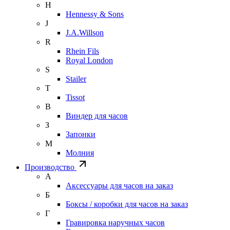
H
Hennessy & Sons
J
J.A.Willson
R
Rhein Fils
Royal London
S
Stailer
T
Tissot
В
Виндер для часов
З
Запонки
М
Молния
Производство
А
Аксессуары для часов на заказ
Б
Боксы / коробки для часов на заказ
Г
Гравировка наручных часов