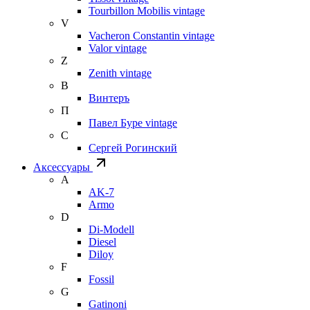
Tourbillon Mobilis vintage
V
Vacheron Constantin vintage
Valor vintage
Z
Zenith vintage
В
Винтеръ
П
Павел Буре vintage
С
Сергей Рогинский
Аксессуары
A
AK-7
Armo
D
Di-Modell
Diesel
Diloy
F
Fossil
G
Gatinoni