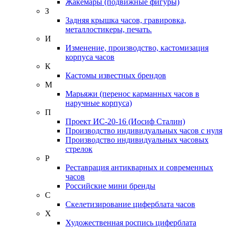
Жакемары (подвижные фигуры)
З
Задняя крышка часов, гравировка,
металлостикеры, печать.
И
Изменение, производство, кастомизация
корпуса часов
К
Кастомы известных брендов
М
Марьяжи (перенос карманных часов в
наручные корпуса)
П
Проект ИС-20-16 (Иосиф Сталин)
Производство индивидуальных часов с нуля
Производство индивидуальных часовых
стрелок
Р
Реставрация антикварных и современных
часов
Российские мини бренды
С
Скелетизирование циферблата часов
Х
Художественная роспись циферблата