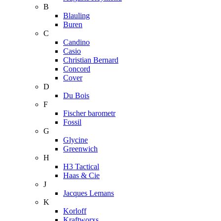
B
Blauling
Buren
C
Candino
Casio
Christian Bernard
Concord
Cover
D
Du Bois
F
Fischer barometr
Fossil
G
Glycine
Greenwich
H
H3 Tactical
Haas & Cie
J
Jacques Lemans
K
Korloff
Kraftworxs