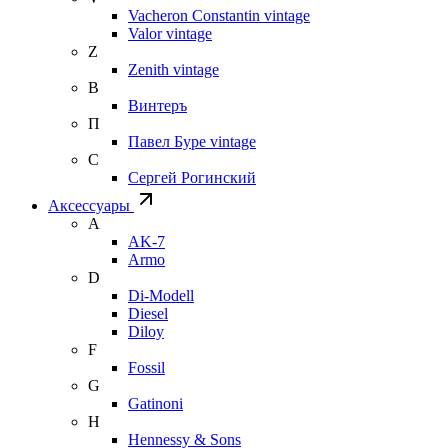
Vacheron Constantin vintage
Valor vintage
Z
Zenith vintage
В
Винтеръ
П
Павел Буре vintage
С
Сергей Рогинский
Аксессуары
A
AK-7
Armo
D
Di-Modell
Diesel
Diloy
F
Fossil
G
Gatinoni
H
Hennessy & Sons