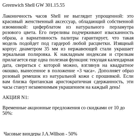
Greenwich Shell GW 301.15.55
Лаконичность часов Shell не выглядит упрощенной: это
красивый женственный аксессуар, обладающий собственной
изюминкой: циферблатом из натурального перламутра
розового цвета. Его переливы подчеркивают изысканность
образа, а вариативность палитры гарантирует, что такая
модель подойдет под гардероб любой расцветки. Изящный
корпус диаметром 35 мм из нержавеющей стали украшает
зеркальная полировка. К накладным индексам и стрелкам
прилагается еще одна полезная функция: текущая календарная
дата, свериться с которой можно, взглянув на квадратное
окошко, вынесенное в положение «3 часа». Дополняет образ
розовый ремешок из натуральной кожи с прошивкой. Если
вам близка британская аристократичная сдержанность, эти
часы станут незаменимым украшением на каждый день!
АКЦИЯ N1:
Временные акционные предложения со скидками от 10 до
50%:
Часовые виндеры J.A.Willson - 50%