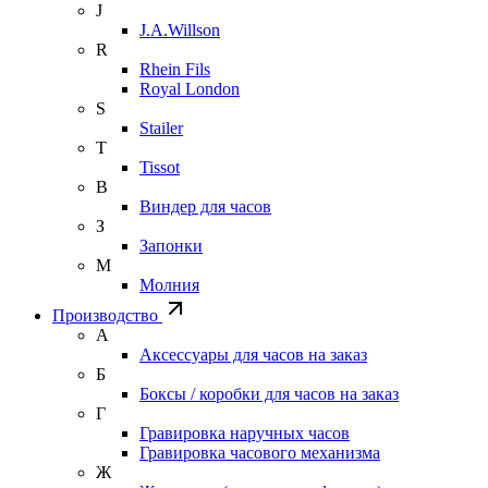
J
J.A.Willson
R
Rhein Fils
Royal London
S
Stailer
T
Tissot
В
Виндер для часов
З
Запонки
М
Молния
Производство
А
Аксессуары для часов на заказ
Б
Боксы / коробки для часов на заказ
Г
Гравировка наручных часов
Гравировка часового механизма
Ж