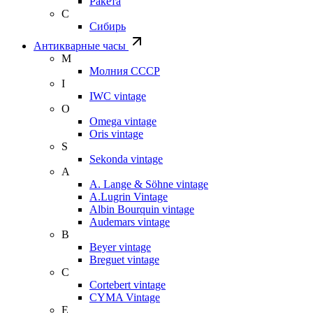
Ракета
С
Сибирь
Антикварные часы
М
Молния СССР
I
IWC vintage
O
Omega vintage
Oris vintage
S
Sekonda vintage
A
A. Lange & Söhne vintage
A.Lugrin Vintage
Albin Bourquin vintage
Audemars vintage
B
Beyer vintage
Breguet vintage
C
Cortebert vintage
CYMA Vintage
E