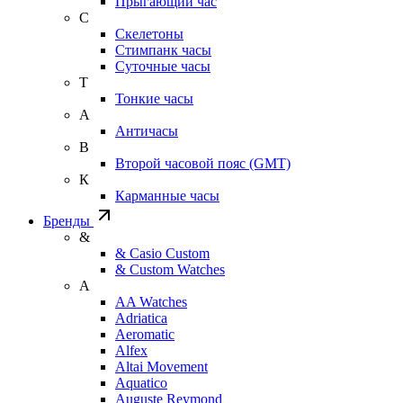
Прыгающий час
С
Скелетоны
Стимпанк часы
Суточные часы
Т
Тонкие часы
А
Античасы
В
Второй часовой пояс (GMT)
К
Карманные часы
Бренды
&
& Casio Custom
& Custom Watches
A
AA Watches
Adriatica
Aeromatic
Alfex
Altai Movement
Aquatico
Auguste Reymond