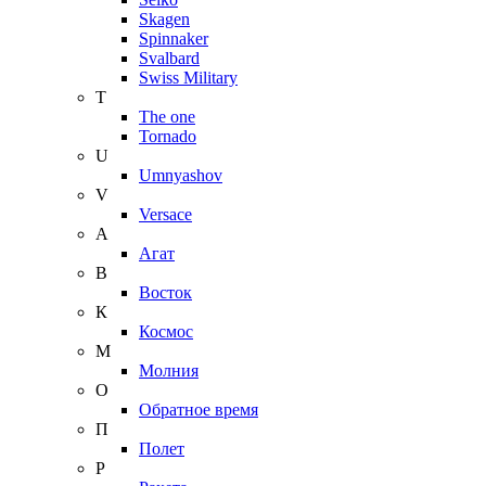
Skagen
Spinnaker
Svalbard
Swiss Military
T
The one
Tornado
U
Umnyashov
V
Versace
А
Агат
В
Восток
К
Космос
М
Молния
О
Обратное время
П
Полет
Р