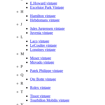
E.Howard vintage
Excelsior Park Vintage
H
Hamilton vintage
Hebdomans vintage
J
Jules Jurgensen vintage
Juvenia vintage
L
Laco vintage
LeCoultre vintage
Longines vintage
M
Moser vintage
Movado vintage
P
Patek Philippe vintage
Q
Qte Botte vintage
R
Rolex vintage
T
Tissot vintage
Tourbillon Mobilis vintage
V