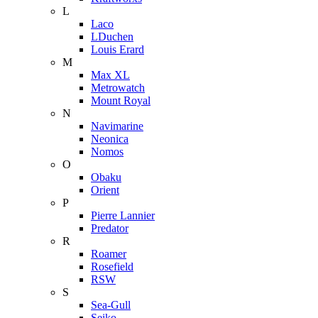
L
Laco
LDuchen
Louis Erard
M
Max XL
Metrowatch
Mount Royal
N
Navimarine
Neonica
Nomos
O
Obaku
Orient
P
Pierre Lannier
Predator
R
Roamer
Rosefield
RSW
S
Sea-Gull
Seiko