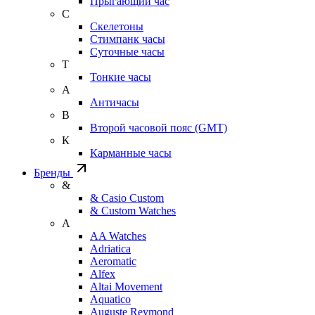
Прыгающий час
С
Скелетоны
Стимпанк часы
Суточные часы
Т
Тонкие часы
А
Античасы
В
Второй часовой пояс (GMT)
К
Карманные часы
Бренды
&
& Casio Custom
& Custom Watches
A
AA Watches
Adriatica
Aeromatic
Alfex
Altai Movement
Aquatico
Auguste Reymond