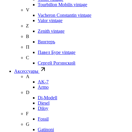
Tourbillon Mobilis vintage
V
Vacheron Constantin vintage
Valor vintage
Z
Zenith vintage
В
Винтеръ
П
Павел Буре vintage
С
Сергей Рогинский
Аксессуары
A
AK-7
Armo
D
Di-Modell
Diesel
Diloy
F
Fossil
G
Gatinoni