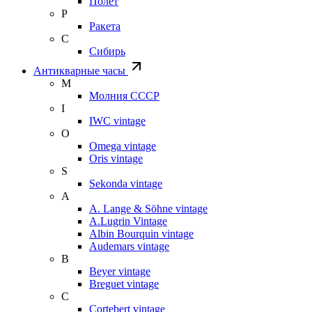
Полет
Р
Ракета
С
Сибирь
Антикварные часы
М
Молния СССР
I
IWC vintage
O
Omega vintage
Oris vintage
S
Sekonda vintage
A
A. Lange & Söhne vintage
A.Lugrin Vintage
Albin Bourquin vintage
Audemars vintage
B
Beyer vintage
Breguet vintage
C
Cortebert vintage