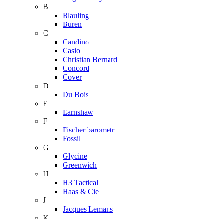
B
Blauling
Buren
C
Candino
Casio
Christian Bernard
Concord
Cover
D
Du Bois
E
Earnshaw
F
Fischer barometr
Fossil
G
Glycine
Greenwich
H
H3 Tactical
Haas & Cie
J
Jacques Lemans
K