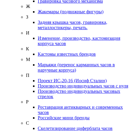
Гравировка часового механизма
Ж
Жакемары (подвижные фигуры)
З
Задняя крышка часов, гравировка,
металлостикеры, печать.
И
Изменение, производство, кастомизация
корпуса часов
К
Кастомы известных брендов
М
Марьяжи (перенос карманных часов в
наручные корпуса)
П
Проект ИС-20-16 (Иосиф Сталин)
Производство индивидуальных часов с нуля
Производство индивидуальных часовых
стрелок
Р
Реставрация антикварных и современных
часов
Российские мини бренды
С
Скелетизирование циферблата часов