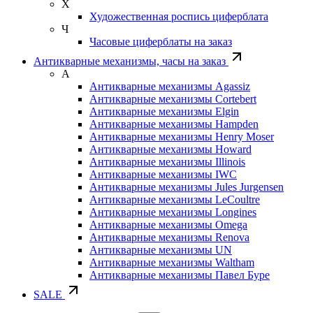
Х
Художественная роспись циферблата
Ч
Часовые циферблаты на заказ
Антикварные механизмы, часы на заказ
А
Антикварные механизмы Agassiz
Антикварные механизмы Cortebert
Антикварные механизмы Elgin
Антикварные механизмы Hampden
Антикварные механизмы Henry Moser
Антикварные механизмы Howard
Антикварные механизмы Illinois
Антикварные механизмы IWC
Антикварные механизмы Jules Jurgensen
Антикварные механизмы LeCoultre
Антикварные механизмы Longines
Антикварные механизмы Omega
Антикварные механизмы Renova
Антикварные механизмы UN
Антикварные механизмы Waltham
Антикварные механизмы Павел Буре
SALE