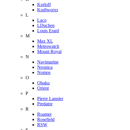
Korloff
Kraftworxs
L
Laco
LDuchen
Louis Erard
M
Max XL
Metrowatch
Mount Royal
N
Navimarine
Neonica
Nomos
O
Obaku
Orient
P
Pierre Lannier
Predator
R
Roamer
Rosefield
RSW
S