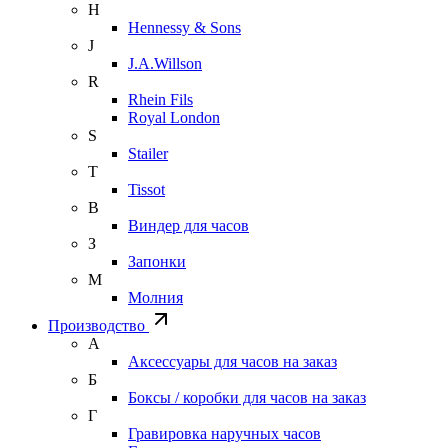
H
Hennessy & Sons
J
J.A.Willson
R
Rhein Fils
Royal London
S
Stailer
T
Tissot
В
Виндер для часов
З
Запонки
М
Молния
Производство
А
Аксессуары для часов на заказ
Б
Боксы / коробки для часов на заказ
Г
Гравировка наручных часов