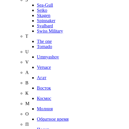
Sea-Gull
Seiko
Skagen
Spinnaker
Svalbard
Swiss Military
T
The one
Tornado
U
Umnyashov
V
Versace
А
Агат
В
Восток
К
Космос
М
Молния
О
Обратное время
П