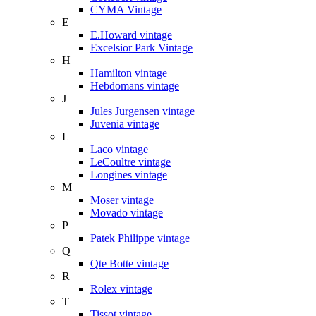
CYMA Vintage
E
E.Howard vintage
Excelsior Park Vintage
H
Hamilton vintage
Hebdomans vintage
J
Jules Jurgensen vintage
Juvenia vintage
L
Laco vintage
LeCoultre vintage
Longines vintage
M
Moser vintage
Movado vintage
P
Patek Philippe vintage
Q
Qte Botte vintage
R
Rolex vintage
T
Tissot vintage