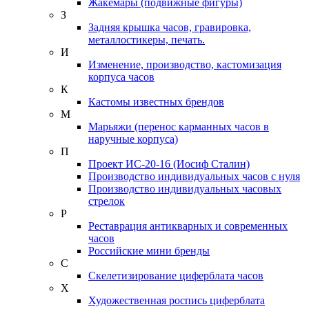
Жакемары (подвижные фигуры)
З
Задняя крышка часов, гравировка,
металлостикеры, печать.
И
Изменение, производство, кастомизация
корпуса часов
К
Кастомы известных брендов
М
Марьяжи (перенос карманных часов в
наручные корпуса)
П
Проект ИС-20-16 (Иосиф Сталин)
Производство индивидуальных часов с нуля
Производство индивидуальных часовых
стрелок
Р
Реставрация антикварных и современных
часов
Российские мини бренды
С
Скелетизирование циферблата часов
Х
Художественная роспись циферблата