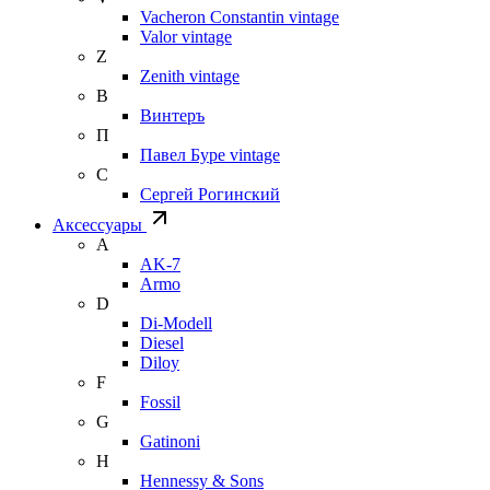
Vacheron Constantin vintage
Valor vintage
Z
Zenith vintage
В
Винтеръ
П
Павел Буре vintage
С
Сергей Рогинский
Аксессуары
A
AK-7
Armo
D
Di-Modell
Diesel
Diloy
F
Fossil
G
Gatinoni
H
Hennessy & Sons