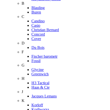
B
Blauling
Buren
C
Candino
Casio
Christian Bernard
Concord
Cover
D
Du Bois
F
Fischer barometr
Fossil
G
Glycine
Greenwich
H
H3 Tactical
Haas & Cie
J
Jacques Lemans
K
Korloff
Kraftworxs