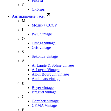
Ракета
С
Сибирь
Антикварные часы
М
Молния СССР
I
IWC vintage
O
Omega vintage
Oris vintage
S
Sekonda vintage
A
A. Lange & Söhne vintage
A.Lugrin Vintage
Albin Bourquin vintage
Audemars vintage
B
Beyer vintage
Breguet vintage
C
Cortebert vintage
CYMA Vintage
E