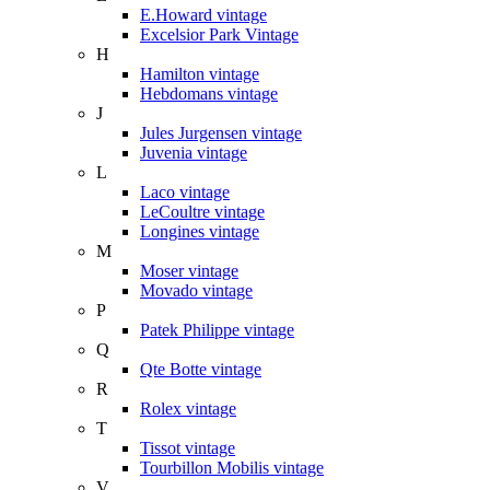
E.Howard vintage
Excelsior Park Vintage
H
Hamilton vintage
Hebdomans vintage
J
Jules Jurgensen vintage
Juvenia vintage
L
Laco vintage
LeCoultre vintage
Longines vintage
M
Moser vintage
Movado vintage
P
Patek Philippe vintage
Q
Qte Botte vintage
R
Rolex vintage
T
Tissot vintage
Tourbillon Mobilis vintage
V