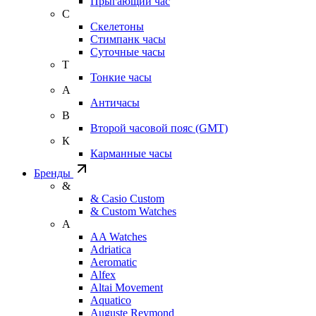
Прыгающий час
С
Скелетоны
Стимпанк часы
Суточные часы
Т
Тонкие часы
А
Античасы
В
Второй часовой пояс (GMT)
К
Карманные часы
Бренды
&
& Casio Custom
& Custom Watches
A
AA Watches
Adriatica
Aeromatic
Alfex
Altai Movement
Aquatico
Auguste Reymond