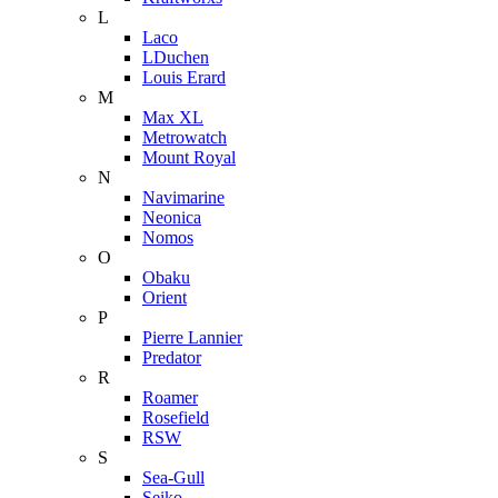
L
Laco
LDuchen
Louis Erard
M
Max XL
Metrowatch
Mount Royal
N
Navimarine
Neonica
Nomos
O
Obaku
Orient
P
Pierre Lannier
Predator
R
Roamer
Rosefield
RSW
S
Sea-Gull
Seiko