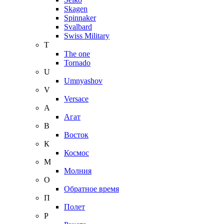
Skagen
Spinnaker
Svalbard
Swiss Military
T
The one
Tornado
U
Umnyashov
V
Versace
А
Агат
В
Восток
К
Космос
М
Молния
О
Обратное время
П
Полет
Р