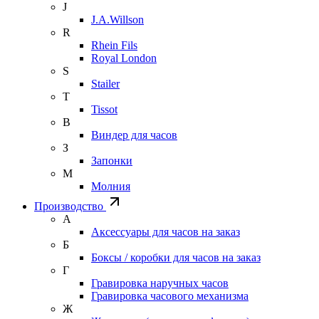
J
J.A.Willson
R
Rhein Fils
Royal London
S
Stailer
T
Tissot
В
Виндер для часов
З
Запонки
М
Молния
Производство
А
Аксессуары для часов на заказ
Б
Боксы / коробки для часов на заказ
Г
Гравировка наручных часов
Гравировка часового механизма
Ж