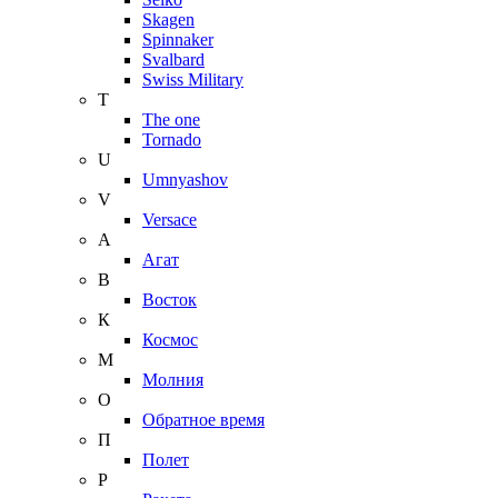
Skagen
Spinnaker
Svalbard
Swiss Military
T
The one
Tornado
U
Umnyashov
V
Versace
А
Агат
В
Восток
К
Космос
М
Молния
О
Обратное время
П
Полет
Р