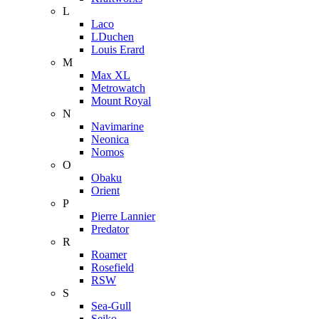
L
Laco
LDuchen
Louis Erard
M
Max XL
Metrowatch
Mount Royal
N
Navimarine
Neonica
Nomos
O
Obaku
Orient
P
Pierre Lannier
Predator
R
Roamer
Rosefield
RSW
S
Sea-Gull
Seiko