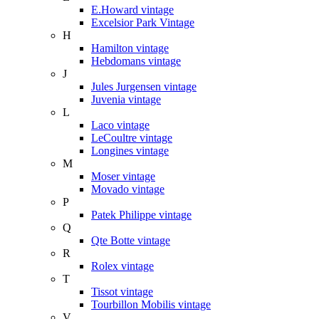
E.Howard vintage
Excelsior Park Vintage
H
Hamilton vintage
Hebdomans vintage
J
Jules Jurgensen vintage
Juvenia vintage
L
Laco vintage
LeCoultre vintage
Longines vintage
M
Moser vintage
Movado vintage
P
Patek Philippe vintage
Q
Qte Botte vintage
R
Rolex vintage
T
Tissot vintage
Tourbillon Mobilis vintage
V