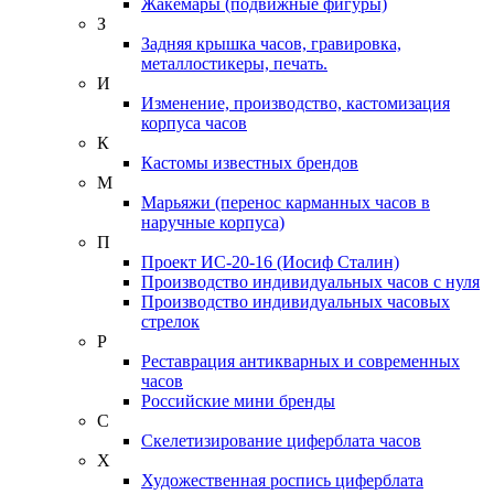
Жакемары (подвижные фигуры)
З
Задняя крышка часов, гравировка,
металлостикеры, печать.
И
Изменение, производство, кастомизация
корпуса часов
К
Кастомы известных брендов
М
Марьяжи (перенос карманных часов в
наручные корпуса)
П
Проект ИС-20-16 (Иосиф Сталин)
Производство индивидуальных часов с нуля
Производство индивидуальных часовых
стрелок
Р
Реставрация антикварных и современных
часов
Российские мини бренды
С
Скелетизирование циферблата часов
Х
Художественная роспись циферблата