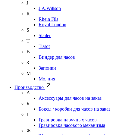
J
J.A.Willson
R
Rhein Fils
Royal London
S
Stailer
T
Tissot
В
Виндер для часов
З
Запонки
М
Молния
Производство
А
Аксессуары для часов на заказ
Б
Боксы / коробки для часов на заказ
Г
Гравировка наручных часов
Гравировка часового механизма
Ж