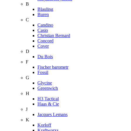
B
Blauling
Buren
C
Candino
Casio
Christian Bernard
Concord
Cover
D
Du Bois
F
Fischer barometr
Fossil
G
Glycine
Greenwich
H
H3 Tactical
Haas & Cie
J
Jacques Lemans
K
Korloff
Kraftworxs