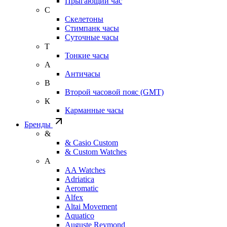
Прыгающий час
С
Скелетоны
Стимпанк часы
Суточные часы
Т
Тонкие часы
А
Античасы
В
Второй часовой пояс (GMT)
К
Карманные часы
Бренды
&
& Casio Custom
& Custom Watches
A
AA Watches
Adriatica
Aeromatic
Alfex
Altai Movement
Aquatico
Auguste Reymond