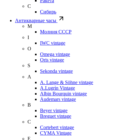
Ракета
С
Сибирь
Антикварные часы
М
Молния СССР
I
IWC vintage
O
Omega vintage
Oris vintage
S
Sekonda vintage
A
A. Lange & Söhne vintage
A.Lugrin Vintage
Albin Bourquin vintage
Audemars vintage
B
Beyer vintage
Breguet vintage
C
Cortebert vintage
CYMA Vintage
E