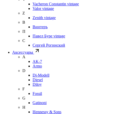
Vacheron Constantin vintage
Valor vintage
Z
Zenith vintage
В
Винтеръ
П
Павел Буре vintage
С
Сергей Рогинский
Аксессуары
A
AK-7
Armo
D
Di-Modell
Diesel
Diloy
F
Fossil
G
Gatinoni
H
Hennessy & Sons