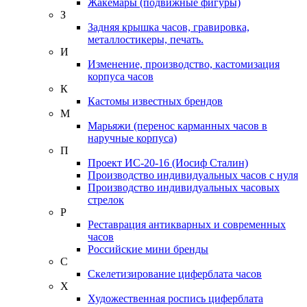
Жакемары (подвижные фигуры)
З
Задняя крышка часов, гравировка,
металлостикеры, печать.
И
Изменение, производство, кастомизация
корпуса часов
К
Кастомы известных брендов
М
Марьяжи (перенос карманных часов в
наручные корпуса)
П
Проект ИС-20-16 (Иосиф Сталин)
Производство индивидуальных часов с нуля
Производство индивидуальных часовых
стрелок
Р
Реставрация антикварных и современных
часов
Российские мини бренды
С
Скелетизирование циферблата часов
Х
Художественная роспись циферблата