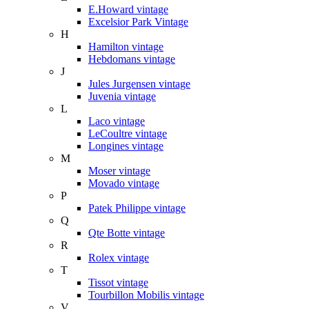
E.Howard vintage
Excelsior Park Vintage
H
Hamilton vintage
Hebdomans vintage
J
Jules Jurgensen vintage
Juvenia vintage
L
Laco vintage
LeCoultre vintage
Longines vintage
M
Moser vintage
Movado vintage
P
Patek Philippe vintage
Q
Qte Botte vintage
R
Rolex vintage
T
Tissot vintage
Tourbillon Mobilis vintage
V