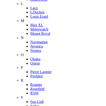
L
Laco
LDuchen
Louis Erard
M
Max XL
Metrowatch
Mount Royal
N
Navimarine
Neonica
Nomos
O
Obaku
Orient
P
Pierre Lannier
Predator
R
Roamer
Rosefield
RSW
S
Sea-Gull
Seiko