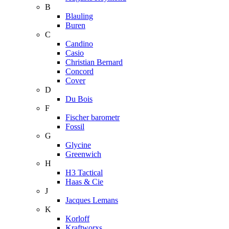
B
Blauling
Buren
C
Candino
Casio
Christian Bernard
Concord
Cover
D
Du Bois
F
Fischer barometr
Fossil
G
Glycine
Greenwich
H
H3 Tactical
Haas & Cie
J
Jacques Lemans
K
Korloff
Kraftworxs