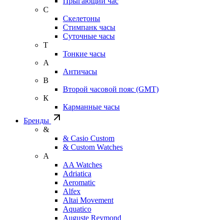
Прыгающий час
С
Скелетоны
Стимпанк часы
Суточные часы
Т
Тонкие часы
А
Античасы
В
Второй часовой пояс (GMT)
К
Карманные часы
Бренды
&
& Casio Custom
& Custom Watches
A
AA Watches
Adriatica
Aeromatic
Alfex
Altai Movement
Aquatico
Auguste Reymond