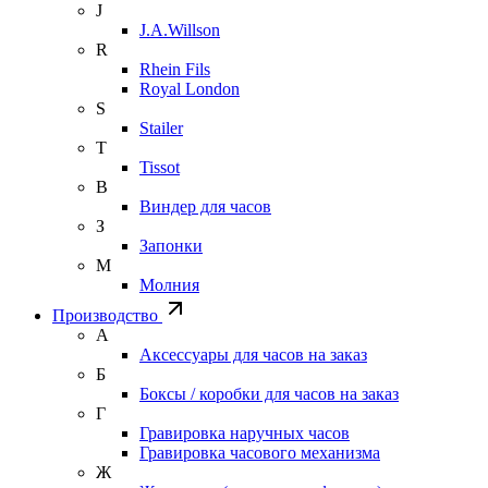
J
J.A.Willson
R
Rhein Fils
Royal London
S
Stailer
T
Tissot
В
Виндер для часов
З
Запонки
М
Молния
Производство
А
Аксессуары для часов на заказ
Б
Боксы / коробки для часов на заказ
Г
Гравировка наручных часов
Гравировка часового механизма
Ж