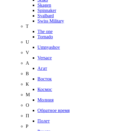
Skagen
Spinnaker
Svalbard
Swiss Military
T
The one
Tornado
U
Umnyashov
V
Versace
А
Агат
В
Восток
К
Космос
М
Молния
О
Обратное время
П
Полет
Р