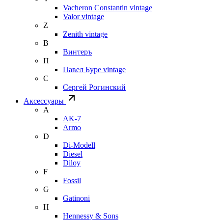
Vacheron Constantin vintage
Valor vintage
Z
Zenith vintage
В
Винтеръ
П
Павел Буре vintage
С
Сергей Рогинский
Аксессуары
A
AK-7
Armo
D
Di-Modell
Diesel
Diloy
F
Fossil
G
Gatinoni
H
Hennessy & Sons