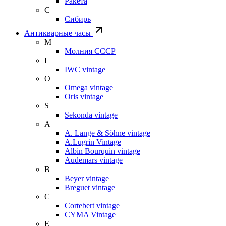
Ракета
С
Сибирь
Антикварные часы
М
Молния СССР
I
IWC vintage
O
Omega vintage
Oris vintage
S
Sekonda vintage
A
A. Lange & Söhne vintage
A.Lugrin Vintage
Albin Bourquin vintage
Audemars vintage
B
Beyer vintage
Breguet vintage
C
Cortebert vintage
CYMA Vintage
E