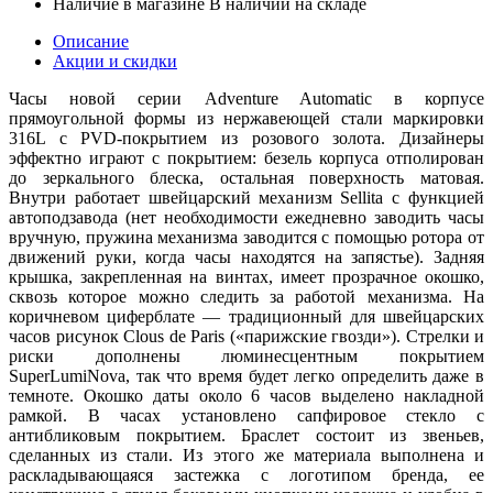
Наличие в магазине
В наличии на складе
Описание
Акции и скидки
Часы новой серии Adventure Automatic в корпусе
прямоугольной формы из нержавеющей стали маркировки
316L с PVD-покрытием из розового золота. Дизайнеры
эффектно играют с покрытием: безель корпуса отполирован
до зеркального блеска, остальная поверхность матовая.
Внутри работает швейцарский механизм Sellita с функцией
автоподзавода (нет необходимости ежедневно заводить часы
вручную, пружина механизма заводится с помощью ротора от
движений руки, когда часы находятся на запястье). Задняя
крышка, закрепленная на винтах, имеет прозрачное окошко,
сквозь которое можно следить за работой механизма. На
коричневом циферблате — традиционный для швейцарских
часов рисунок Clous de Paris («парижские гвозди»). Стрелки и
риски дополнены люминесцентным покрытием
SuperLumiNova, так что время будет легко определить даже в
темноте. Окошко даты около 6 часов выделено накладной
рамкой. В часах установлено сапфировое стекло с
антибликовым покрытием. Браслет состоит из звеньев,
сделанных из стали. Из этого же материала выполнена и
раскладывающаяся застежка с логотипом бренда, ее