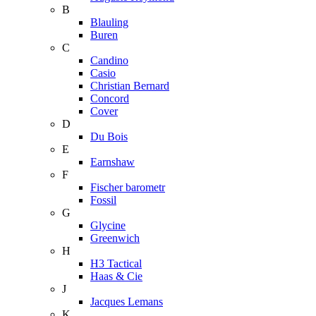
B
Blauling
Buren
C
Candino
Casio
Christian Bernard
Concord
Cover
D
Du Bois
E
Earnshaw
F
Fischer barometr
Fossil
G
Glycine
Greenwich
H
H3 Tactical
Haas & Cie
J
Jacques Lemans
K