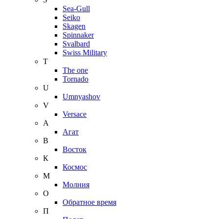
Sea-Gull
Seiko
Skagen
Spinnaker
Svalbard
Swiss Military
T
The one
Tornado
U
Umnyashov
V
Versace
А
Агат
В
Восток
К
Космос
М
Молния
О
Обратное время
П