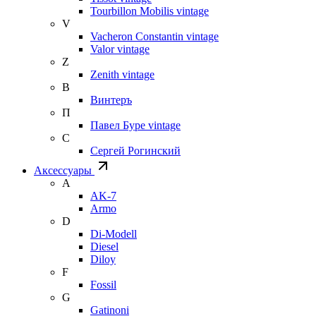
Tourbillon Mobilis vintage
V
Vacheron Constantin vintage
Valor vintage
Z
Zenith vintage
В
Винтеръ
П
Павел Буре vintage
С
Сергей Рогинский
Аксессуары
A
AK-7
Armo
D
Di-Modell
Diesel
Diloy
F
Fossil
G
Gatinoni