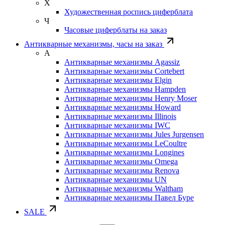
Х
Художественная роспись циферблата
Ч
Часовые циферблаты на заказ
Антикварные механизмы, часы на заказ
А
Антикварные механизмы Agassiz
Антикварные механизмы Cortebert
Антикварные механизмы Elgin
Антикварные механизмы Hampden
Антикварные механизмы Henry Moser
Антикварные механизмы Howard
Антикварные механизмы Illinois
Антикварные механизмы IWC
Антикварные механизмы Jules Jurgensen
Антикварные механизмы LeCoultre
Антикварные механизмы Longines
Антикварные механизмы Omega
Антикварные механизмы Renova
Антикварные механизмы UN
Антикварные механизмы Waltham
Антикварные механизмы Павел Буре
SALE