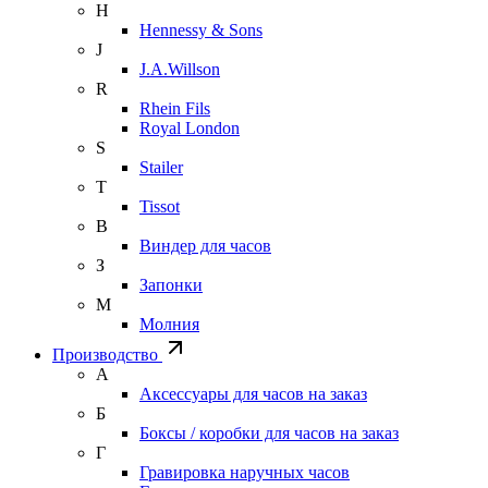
H
Hennessy & Sons
J
J.A.Willson
R
Rhein Fils
Royal London
S
Stailer
T
Tissot
В
Виндер для часов
З
Запонки
М
Молния
Производство
А
Аксессуары для часов на заказ
Б
Боксы / коробки для часов на заказ
Г
Гравировка наручных часов