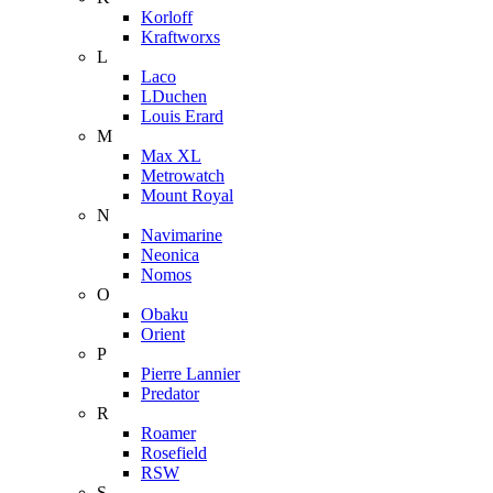
Korloff
Kraftworxs
L
Laco
LDuchen
Louis Erard
M
Max XL
Metrowatch
Mount Royal
N
Navimarine
Neonica
Nomos
O
Obaku
Orient
P
Pierre Lannier
Predator
R
Roamer
Rosefield
RSW
S