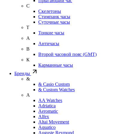
Прыгающий час
С
Скелетоны
Стимпанк часы
Суточные часы
Т
Тонкие часы
А
Античасы
В
Второй часовой пояс (GMT)
К
Карманные часы
Бренды
&
& Casio Custom
& Custom Watches
A
AA Watches
Adriatica
Aeromatic
Alfex
Altai Movement
Aquatico
Auguste Reymond