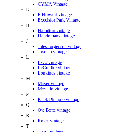
CYMA Vintage
E
E.Howard vintage
Excelsior Park Vintage
H
Hamilton vintage
Hebdomans vintage
J
Jules Jurgensen vintage
Juvenia vintage
L
Laco vintage
LeCoultre vintage
Longines vintage
M
Moser vintage
Movado vintage
P
Patek Philippe vintage
Q
Qte Botte vintage
R
Rolex vintage
T
Tissot vintage