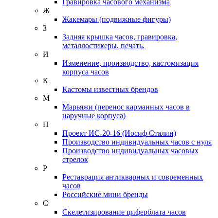
Гравировка часового механизма
Ж
Жакемары (подвижные фигуры)
З
Задняя крышка часов, гравировка,
металлостикеры, печать.
И
Изменение, производство, кастомизация
корпуса часов
К
Кастомы известных брендов
М
Марьяжи (перенос карманных часов в
наручные корпуса)
П
Проект ИС-20-16 (Иосиф Сталин)
Производство индивидуальных часов с нуля
Производство индивидуальных часовых
стрелок
Р
Реставрация антикварных и современных
часов
Российские мини бренды
С
Скелетизирование циферблата часов