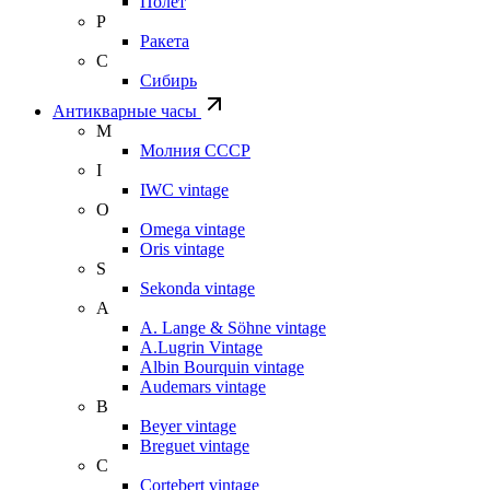
Полет
Р
Ракета
С
Сибирь
Антикварные часы
М
Молния СССР
I
IWC vintage
O
Omega vintage
Oris vintage
S
Sekonda vintage
A
A. Lange & Söhne vintage
A.Lugrin Vintage
Albin Bourquin vintage
Audemars vintage
B
Beyer vintage
Breguet vintage
C
Cortebert vintage