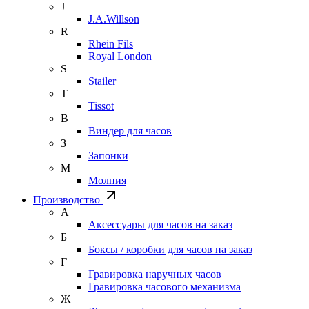
J
J.A.Willson
R
Rhein Fils
Royal London
S
Stailer
T
Tissot
В
Виндер для часов
З
Запонки
М
Молния
Производство
А
Аксессуары для часов на заказ
Б
Боксы / коробки для часов на заказ
Г
Гравировка наручных часов
Гравировка часового механизма
Ж