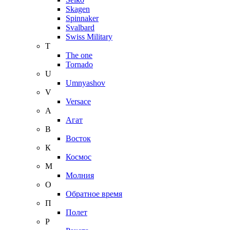
Skagen
Spinnaker
Svalbard
Swiss Military
T
The one
Tornado
U
Umnyashov
V
Versace
А
Агат
В
Восток
К
Космос
М
Молния
О
Обратное время
П
Полет
Р