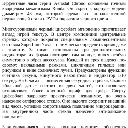
Эффектные часы серии Aerostat Chrono оснащены точным
кварцевым механизмом Ronda. Он скрыт в корпусе модели
диаметром 43 мм, который сделан из гипоаллергенной
нержавеющей стали с PVD-покрытием черного цвета.
Многоуровневый черный циферблат мгновенно притягивает
взгляд игрой текстур. В центре композиции центральные
стрелки, которые покрыты специальным люминесцентным
составом SuperLumiNova – с ним легко определить время даже
в темноте. За ними расположены три дополнительных
индикатора: их форма повторяет сам корпус, внося особую
симметрию в образ аксессуара. Каждый из трех выделен по-
своему: накладными рамками, цикличным гильоше или
рисунком в виде солнечных лучей. Предусмотрены функции
счетчика секунд, минутного накопителя и индикатор 1/10
секунд. На 6 часах — вынесенная секундная стрелка. Окошко
«большой даты» состоит из двух частей, что позволяет
использовать более крупный шрифт для цифр. Сверху
циферблат закрывает практически невидимое, но очень
надежное сапфировое стекло. Оно надолго сохранит внешний
вид часов, успешно сопротивляясь появлению микроцарапин.
На внутреннюю часть стекла нанесено антибликовое
покрытие.
Завинчивающаяся задняя крышка помогает обеспечить