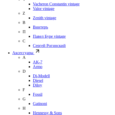
Vacheron Constantin vintage
Valor vintage
Z
Zenith vintage
В
Винтеръ
П
Павел Буре vintage
С
Сергей Рогинский
Аксессуары
A
AK-7
Armo
D
Di-Modell
Diesel
Diloy
F
Fossil
G
Gatinoni
H
Hennessy & Sons