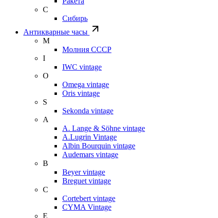
Ракета
С
Сибирь
Антикварные часы
М
Молния СССР
I
IWC vintage
O
Omega vintage
Oris vintage
S
Sekonda vintage
A
A. Lange & Söhne vintage
A.Lugrin Vintage
Albin Bourquin vintage
Audemars vintage
B
Beyer vintage
Breguet vintage
C
Cortebert vintage
CYMA Vintage
E