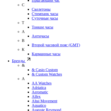
Прыгающий час
С
Скелетоны
Стимпанк часы
Суточные часы
Т
Тонкие часы
А
Античасы
В
Второй часовой пояс (GMT)
К
Карманные часы
Бренды
&
& Casio Custom
& Custom Watches
A
AA Watches
Adriatica
Aeromatic
Alfex
Altai Movement
Aquatico
Auguste Reymond