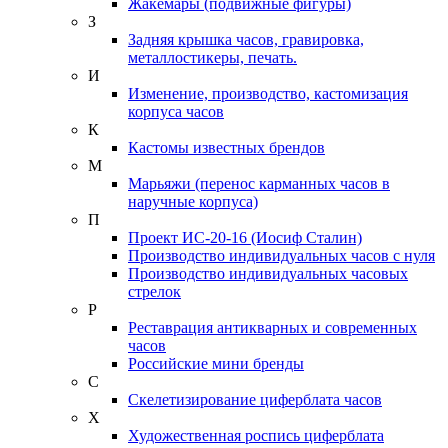
Жакемары (подвижные фигуры)
З
Задняя крышка часов, гравировка,
металлостикеры, печать.
И
Изменение, производство, кастомизация
корпуса часов
К
Кастомы известных брендов
М
Марьяжи (перенос карманных часов в
наручные корпуса)
П
Проект ИС-20-16 (Иосиф Сталин)
Производство индивидуальных часов с нуля
Производство индивидуальных часовых
стрелок
Р
Реставрация антикварных и современных
часов
Российские мини бренды
С
Скелетизирование циферблата часов
Х
Художественная роспись циферблата