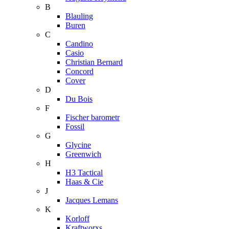
B
Blauling
Buren
C
Candino
Casio
Christian Bernard
Concord
Cover
D
Du Bois
F
Fischer barometr
Fossil
G
Glycine
Greenwich
H
H3 Tactical
Haas & Cie
J
Jacques Lemans
K
Korloff
Kraftworxs