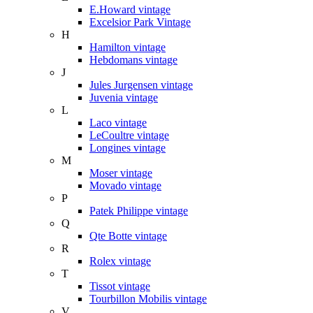
E.Howard vintage
Excelsior Park Vintage
H
Hamilton vintage
Hebdomans vintage
J
Jules Jurgensen vintage
Juvenia vintage
L
Laco vintage
LeCoultre vintage
Longines vintage
M
Moser vintage
Movado vintage
P
Patek Philippe vintage
Q
Qte Botte vintage
R
Rolex vintage
T
Tissot vintage
Tourbillon Mobilis vintage
V