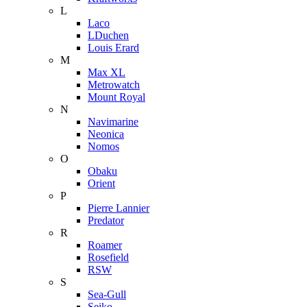
L
Laco
LDuchen
Louis Erard
M
Max XL
Metrowatch
Mount Royal
N
Navimarine
Neonica
Nomos
O
Obaku
Orient
P
Pierre Lannier
Predator
R
Roamer
Rosefield
RSW
S
Sea-Gull
Seiko