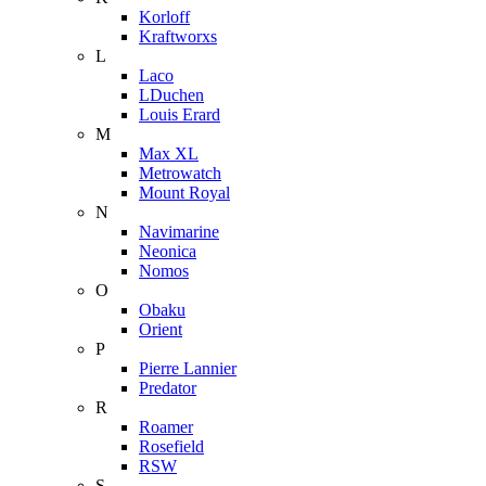
Korloff
Kraftworxs
L
Laco
LDuchen
Louis Erard
M
Max XL
Metrowatch
Mount Royal
N
Navimarine
Neonica
Nomos
O
Obaku
Orient
P
Pierre Lannier
Predator
R
Roamer
Rosefield
RSW
S