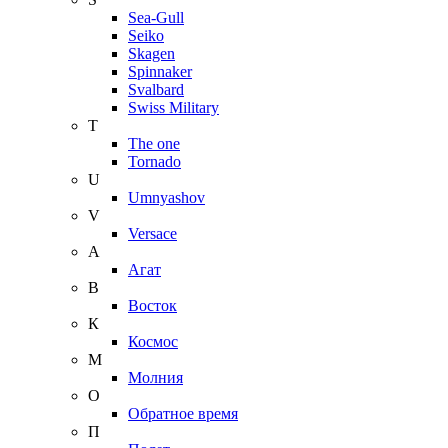
Sea-Gull
Seiko
Skagen
Spinnaker
Svalbard
Swiss Military
T
The one
Tornado
U
Umnyashov
V
Versace
А
Агат
В
Восток
К
Космос
М
Молния
О
Обратное время
П