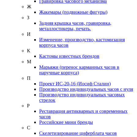
Гравировка часового механизма
Ж
Жакемары (подвижные фигуры)
З
Задняя крышка часов, гравировка,
металлостикеры, печать.
И
Изменение, производство, кастомизация
корпуса часов
К
Кастомы известных брендов
М
Марьяжи (перенос карманных часов в
наручные корпуса)
П
Проект ИС-20-16 (Иосиф Сталин)
Производство индивидуальных часов с нуля
Производство индивидуальных часовых
стрелок
Р
Реставрация антикварных и современных
часов
Российские мини бренды
С
Скелетизирование циферблата часов