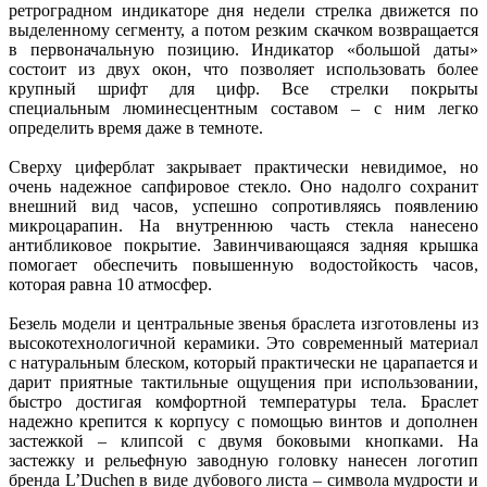
ретроградном индикаторе дня недели стрелка движется по
выделенному сегменту, а потом резким скачком возвращается
в первоначальную позицию. Индикатор «большой даты»
состоит из двух окон, что позволяет использовать более
крупный шрифт для цифр. Все стрелки покрыты
специальным люминесцентным составом – с ним легко
определить время даже в темноте.
Сверху циферблат закрывает практически невидимое, но
очень надежное сапфировое стекло. Оно надолго сохранит
внешний вид часов, успешно сопротивляясь появлению
микроцарапин. На внутреннюю часть стекла нанесено
антибликовое покрытие. Завинчивающаяся задняя крышка
помогает обеспечить повышенную водостойкость часов,
которая равна 10 атмосфер.
Безель модели и центральные звенья браслета изготовлены из
высокотехнологичной керамики. Это современный материал
с натуральным блеском, который практически не царапается и
дарит приятные тактильные ощущения при использовании,
быстро достигая комфортной температуры тела. Браслет
надежно крепится к корпусу с помощью винтов и дополнен
застежкой – клипсой с двумя боковыми кнопками. На
застежку и рельефную заводную головку нанесен логотип
бренда L’Duchen в виде дубового листа – символа мудрости и