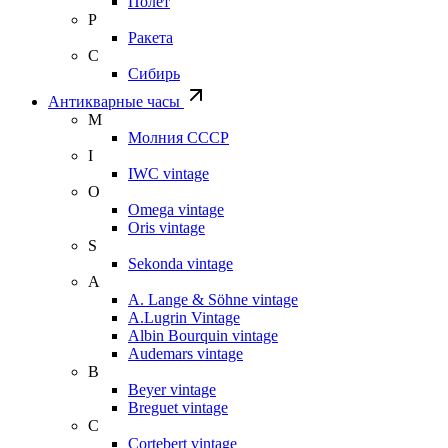
Полет
Р
Ракета
С
Сибирь
Антикварные часы
М
Молния СССР
I
IWC vintage
O
Omega vintage
Oris vintage
S
Sekonda vintage
A
A. Lange & Söhne vintage
A.Lugrin Vintage
Albin Bourquin vintage
Audemars vintage
B
Beyer vintage
Breguet vintage
C
Cortebert vintage