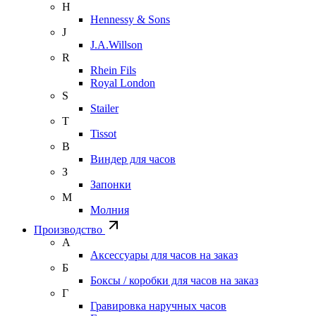
H
Hennessy & Sons
J
J.A.Willson
R
Rhein Fils
Royal London
S
Stailer
T
Tissot
В
Виндер для часов
З
Запонки
М
Молния
Производство
А
Аксессуары для часов на заказ
Б
Боксы / коробки для часов на заказ
Г
Гравировка наручных часов