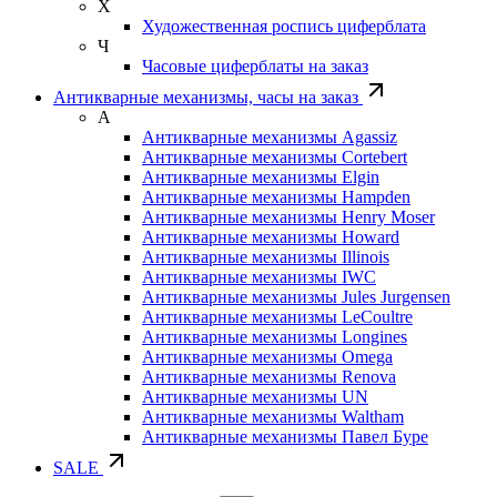
Х
Художественная роспись циферблата
Ч
Часовые циферблаты на заказ
Антикварные механизмы, часы на заказ
А
Антикварные механизмы Agassiz
Антикварные механизмы Cortebert
Антикварные механизмы Elgin
Антикварные механизмы Hampden
Антикварные механизмы Henry Moser
Антикварные механизмы Howard
Антикварные механизмы Illinois
Антикварные механизмы IWC
Антикварные механизмы Jules Jurgensen
Антикварные механизмы LeCoultre
Антикварные механизмы Longines
Антикварные механизмы Omega
Антикварные механизмы Renova
Антикварные механизмы UN
Антикварные механизмы Waltham
Антикварные механизмы Павел Буре
SALE