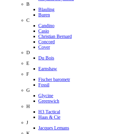
B
Blauling
Buren
C
Candino
Casio
Christian Bernard
Concord
Cover
D
Du Bois
E
Earnshaw
F
Fischer barometr
Fossil
G
Glycine
Greenwich
H
H3 Tactical
Haas & Cie
J
Jacques Lemans
K