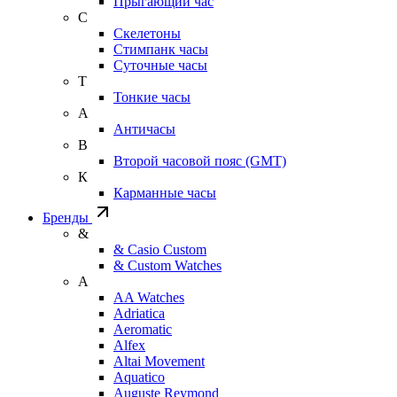
Прыгающий час
С
Скелетоны
Стимпанк часы
Суточные часы
Т
Тонкие часы
А
Античасы
В
Второй часовой пояс (GMT)
К
Карманные часы
Бренды
&
& Casio Custom
& Custom Watches
A
AA Watches
Adriatica
Aeromatic
Alfex
Altai Movement
Aquatico
Auguste Reymond