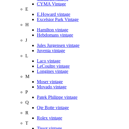
CYMA Vintage
E
E.Howard vintage
Excelsior Park Vintage
H
Hamilton vintage
Hebdomans vintage
J
Jules Jurgensen vintage
Juvenia vintage
L
Laco vintage
LeCoultre vintage
Longines vintage
M
Moser vintage
Movado vintage
P
Patek Philippe vintage
Q
Qte Botte vintage
R
Rolex vintage
T
Tissot vintage