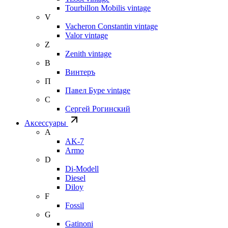
Tourbillon Mobilis vintage
V
Vacheron Constantin vintage
Valor vintage
Z
Zenith vintage
В
Винтеръ
П
Павел Буре vintage
С
Сергей Рогинский
Аксессуары
A
AK-7
Armo
D
Di-Modell
Diesel
Diloy
F
Fossil
G
Gatinoni