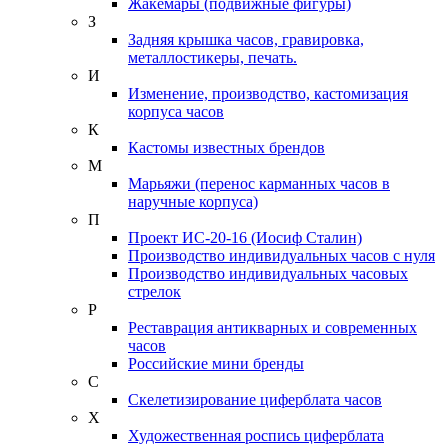
Жакемары (подвижные фигуры)
З
Задняя крышка часов, гравировка,
металлостикеры, печать.
И
Изменение, производство, кастомизация
корпуса часов
К
Кастомы известных брендов
М
Марьяжи (перенос карманных часов в
наручные корпуса)
П
Проект ИС-20-16 (Иосиф Сталин)
Производство индивидуальных часов с нуля
Производство индивидуальных часовых
стрелок
Р
Реставрация антикварных и современных
часов
Российские мини бренды
С
Скелетизирование циферблата часов
Х
Художественная роспись циферблата