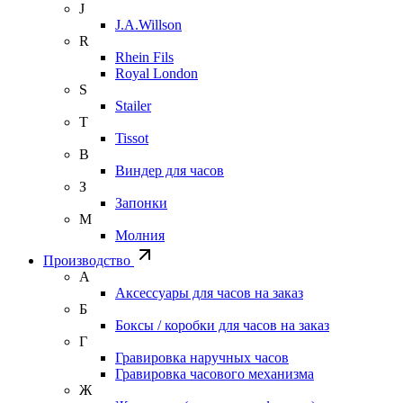
J
J.A.Willson
R
Rhein Fils
Royal London
S
Stailer
T
Tissot
В
Виндер для часов
З
Запонки
М
Молния
Производство
А
Аксессуары для часов на заказ
Б
Боксы / коробки для часов на заказ
Г
Гравировка наручных часов
Гравировка часового механизма
Ж