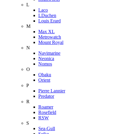
L
Laco
LDuchen
Louis Erard
M
Max XL
Metrowatch
Mount Royal
N
Navimarine
Neonica
Nomos
O
Obaku
Orient
P
Pierre Lannier
Predator
R
Roamer
Rosefield
RSW
S
Sea-Gull
Seiko