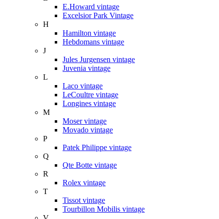
E.Howard vintage
Excelsior Park Vintage
H
Hamilton vintage
Hebdomans vintage
J
Jules Jurgensen vintage
Juvenia vintage
L
Laco vintage
LeCoultre vintage
Longines vintage
M
Moser vintage
Movado vintage
P
Patek Philippe vintage
Q
Qte Botte vintage
R
Rolex vintage
T
Tissot vintage
Tourbillon Mobilis vintage
V