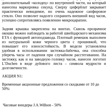
дополнительный «колодец» по внутренней части, на который
нанесена маркировка секунд. Сверху циферблат закрывает
практически невидимое, но очень надежное сапфировое
стекло. Оно позволит надолго сохранить внешний вид часов,
успешно сопротивляясь появлению микроцарапин.
Задняя крышка закреплена на винтах. Сквозь прозрачное
окошко можно наблюдать за работой швейцарского механизма
ETA с функцией автоподзавода. Плотный ремешок выполнен
из натуральной кожи черного цвета с прошивкой, что
повышает его износостойкость. В модели установлена
удобная в использовании застежка-бабочка, она способна
уберечь часы от падения при случайном расстегивании. На
застежку, как и на заводную головку часов, нанесен логотип
L’Duchen в виде дубового листа – символа мудрости и
долговечности.
АКЦИЯ N1:
Временные акционные предложения со скидками от 10 до
50%:
Часовые виндеры J.A.Willson - 50%