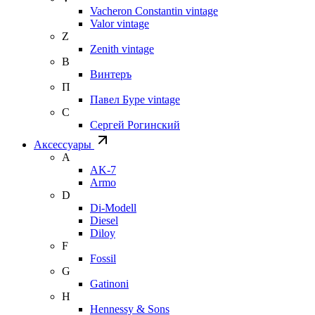
Vacheron Constantin vintage
Valor vintage
Z
Zenith vintage
В
Винтеръ
П
Павел Буре vintage
С
Сергей Рогинский
Аксессуары
A
AK-7
Armo
D
Di-Modell
Diesel
Diloy
F
Fossil
G
Gatinoni
H
Hennessy & Sons