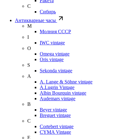
Ракета
С
Сибирь
Антикварные часы
М
Молния СССР
I
IWC vintage
O
Omega vintage
Oris vintage
S
Sekonda vintage
A
A. Lange & Söhne vintage
A.Lugrin Vintage
Albin Bourquin vintage
Audemars vintage
B
Beyer vintage
Breguet vintage
C
Cortebert vintage
CYMA Vintage
E