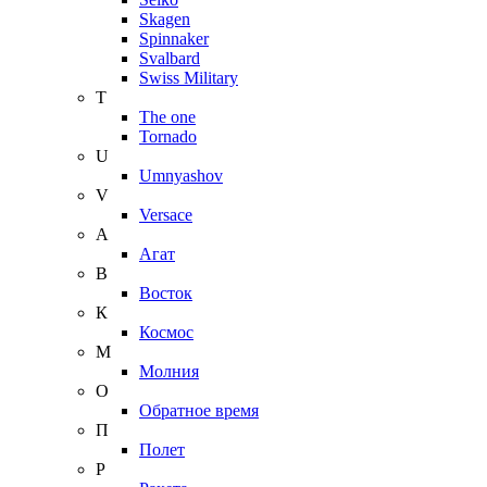
Skagen
Spinnaker
Svalbard
Swiss Military
T
The one
Tornado
U
Umnyashov
V
Versace
А
Агат
В
Восток
К
Космос
М
Молния
О
Обратное время
П
Полет
Р