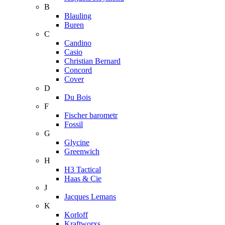
B
Blauling
Buren
C
Candino
Casio
Christian Bernard
Concord
Cover
D
Du Bois
F
Fischer barometr
Fossil
G
Glycine
Greenwich
H
H3 Tactical
Haas & Cie
J
Jacques Lemans
K
Korloff
Kraftworxs