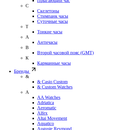
Прыгающий час
С
Скелетоны
Стимпанк часы
Суточные часы
Т
Тонкие часы
А
Античасы
В
Второй часовой пояс (GMT)
К
Карманные часы
Бренды
&
& Casio Custom
& Custom Watches
A
AA Watches
Adriatica
Aeromatic
Alfex
Altai Movement
Aquatico
Auguste Reymond