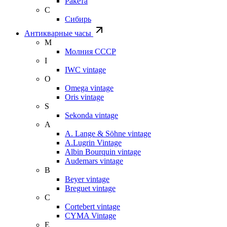
Ракета
С
Сибирь
Антикварные часы
М
Молния СССР
I
IWC vintage
O
Omega vintage
Oris vintage
S
Sekonda vintage
A
A. Lange & Söhne vintage
A.Lugrin Vintage
Albin Bourquin vintage
Audemars vintage
B
Beyer vintage
Breguet vintage
C
Cortebert vintage
CYMA Vintage
E