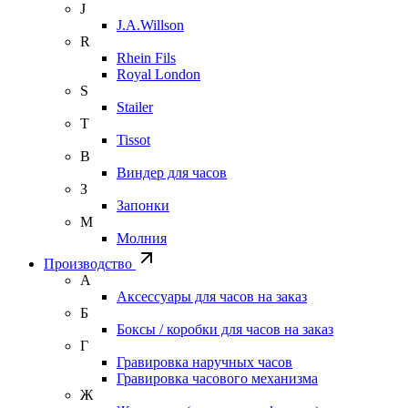
J
J.A.Willson
R
Rhein Fils
Royal London
S
Stailer
T
Tissot
В
Виндер для часов
З
Запонки
М
Молния
Производство
А
Аксессуары для часов на заказ
Б
Боксы / коробки для часов на заказ
Г
Гравировка наручных часов
Гравировка часового механизма
Ж