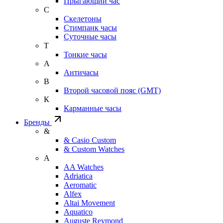
Прыгающий час
С
Скелетоны
Стимпанк часы
Суточные часы
Т
Тонкие часы
А
Античасы
В
Второй часовой пояс (GMT)
К
Карманные часы
Бренды
&
& Casio Custom
& Custom Watches
A
AA Watches
Adriatica
Aeromatic
Alfex
Altai Movement
Aquatico
Auguste Reymond