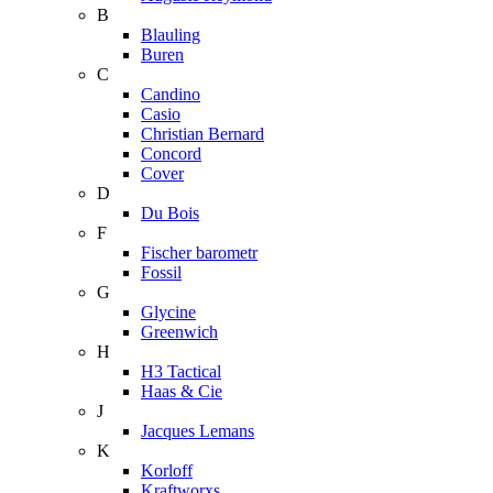
B
Blauling
Buren
C
Candino
Casio
Christian Bernard
Concord
Cover
D
Du Bois
F
Fischer barometr
Fossil
G
Glycine
Greenwich
H
H3 Tactical
Haas & Cie
J
Jacques Lemans
K
Korloff
Kraftworxs