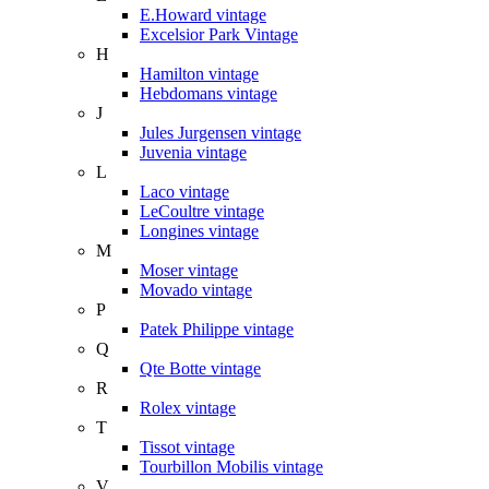
E.Howard vintage
Excelsior Park Vintage
H
Hamilton vintage
Hebdomans vintage
J
Jules Jurgensen vintage
Juvenia vintage
L
Laco vintage
LeCoultre vintage
Longines vintage
M
Moser vintage
Movado vintage
P
Patek Philippe vintage
Q
Qte Botte vintage
R
Rolex vintage
T
Tissot vintage
Tourbillon Mobilis vintage
V