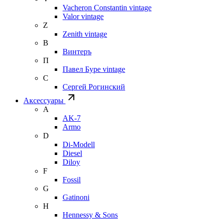
Vacheron Constantin vintage
Valor vintage
Z
Zenith vintage
В
Винтеръ
П
Павел Буре vintage
С
Сергей Рогинский
Аксессуары
A
AK-7
Armo
D
Di-Modell
Diesel
Diloy
F
Fossil
G
Gatinoni
H
Hennessy & Sons