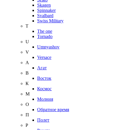
Skagen
Spinnaker
Svalbard
Swiss Military
T
The one
Tornado
U
Umnyashov
V
Versace
А
Агат
В
Восток
К
Космос
М
Молния
О
Обратное время
П
Полет
Р