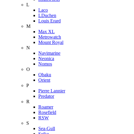
L
Laco
LDuchen
Louis Erard
M
Max XL
Metrowatch
Mount Royal
N
Navimarine
Neonica
Nomos
O
Obaku
Orient
P
Pierre Lannier
Predator
R
Roamer
Rosefield
RSW
S
Sea-Gull
Seiko