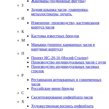
Жакемары (подвижные фигуры)
З
Задняя крышка часов, гравировка,
металлостикеры, печать.
И
Изменение, производство, кастомизация
корпуса часов
К
Кастомы известных брендов
М
Марьяжи (перенос карманных часов в
наручные корпуса)
П
Проект ИС-20-16 (Иосиф Сталин)
Производство индивидуальных часов с нуля
Производство индивидуальных часовых
стрелок
Р
Реставрация антикварных и современных
часов
Российские мини бренды
С
Скелетизирование циферблата часов
Х
Художественная роспись циферблата