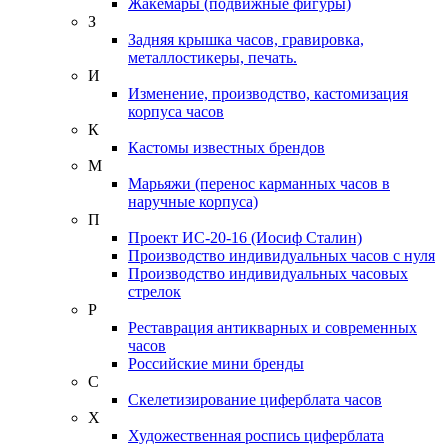
Жакемары (подвижные фигуры)
З
Задняя крышка часов, гравировка,
металлостикеры, печать.
И
Изменение, производство, кастомизация
корпуса часов
К
Кастомы известных брендов
М
Марьяжи (перенос карманных часов в
наручные корпуса)
П
Проект ИС-20-16 (Иосиф Сталин)
Производство индивидуальных часов с нуля
Производство индивидуальных часовых
стрелок
Р
Реставрация антикварных и современных
часов
Российские мини бренды
С
Скелетизирование циферблата часов
Х
Художественная роспись циферблата