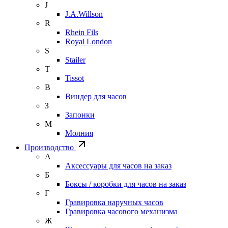
J
J.A.Willson
R
Rhein Fils
Royal London
S
Stailer
T
Tissot
В
Виндер для часов
З
Запонки
М
Молния
Производство
А
Аксессуары для часов на заказ
Б
Боксы / коробки для часов на заказ
Г
Гравировка наручных часов
Гравировка часового механизма
Ж