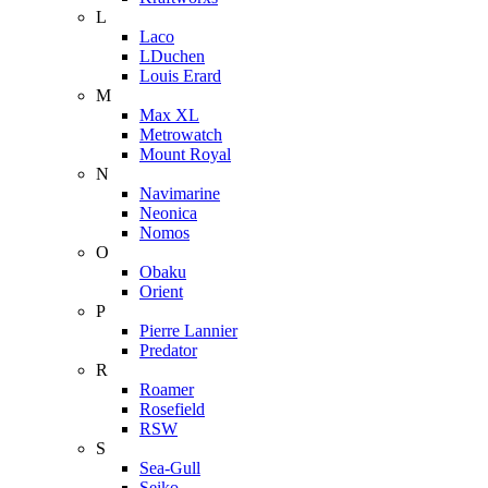
L
Laco
LDuchen
Louis Erard
M
Max XL
Metrowatch
Mount Royal
N
Navimarine
Neonica
Nomos
O
Obaku
Orient
P
Pierre Lannier
Predator
R
Roamer
Rosefield
RSW
S
Sea-Gull
Seiko