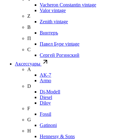
Vacheron Constantin vintage
Valor vintage
Z
Zenith vintage
В
Винтеръ
П
Павел Буре vintage
С
Сергей Рогинский
Аксессуары
A
AK-7
Armo
D
Di-Modell
Diesel
Diloy
F
Fossil
G
Gatinoni
H
Hennessy & Sons