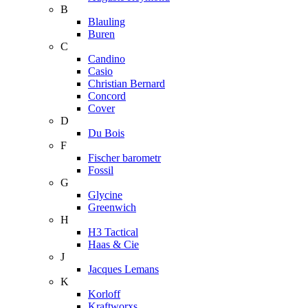
B
Blauling
Buren
C
Candino
Casio
Christian Bernard
Concord
Cover
D
Du Bois
F
Fischer barometr
Fossil
G
Glycine
Greenwich
H
H3 Tactical
Haas & Cie
J
Jacques Lemans
K
Korloff
Kraftworxs