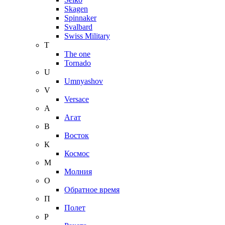
Skagen
Spinnaker
Svalbard
Swiss Military
T
The one
Tornado
U
Umnyashov
V
Versace
А
Агат
В
Восток
К
Космос
М
Молния
О
Обратное время
П
Полет
Р