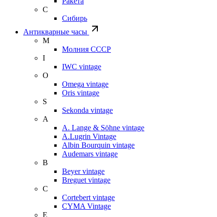
Ракета
С
Сибирь
Антикварные часы
М
Молния СССР
I
IWC vintage
O
Omega vintage
Oris vintage
S
Sekonda vintage
A
A. Lange & Söhne vintage
A.Lugrin Vintage
Albin Bourquin vintage
Audemars vintage
B
Beyer vintage
Breguet vintage
C
Cortebert vintage
CYMA Vintage
E