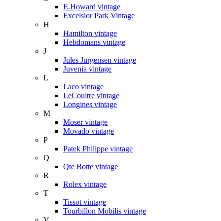
E.Howard vintage
Excelsior Park Vintage
H
Hamilton vintage
Hebdomans vintage
J
Jules Jurgensen vintage
Juvenia vintage
L
Laco vintage
LeCoultre vintage
Longines vintage
M
Moser vintage
Movado vintage
P
Patek Philippe vintage
Q
Qte Botte vintage
R
Rolex vintage
T
Tissot vintage
Tourbillon Mobilis vintage
V