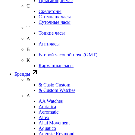
Прыгающий час
С
Скелетоны
Стимпанк часы
Суточные часы
Т
Тонкие часы
А
Античасы
В
Второй часовой пояс (GMT)
К
Карманные часы
Бренды
&
& Casio Custom
& Custom Watches
A
AA Watches
Adriatica
Aeromatic
Alfex
Altai Movement
Aquatico
Auguste Reymond