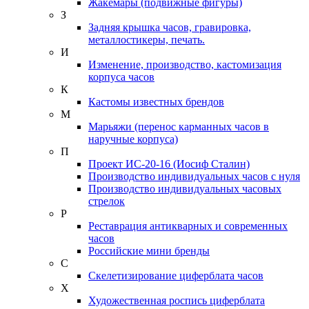
Жакемары (подвижные фигуры)
З
Задняя крышка часов, гравировка,
металлостикеры, печать.
И
Изменение, производство, кастомизация
корпуса часов
К
Кастомы известных брендов
М
Марьяжи (перенос карманных часов в
наручные корпуса)
П
Проект ИС-20-16 (Иосиф Сталин)
Производство индивидуальных часов с нуля
Производство индивидуальных часовых
стрелок
Р
Реставрация антикварных и современных
часов
Российские мини бренды
С
Скелетизирование циферблата часов
Х
Художественная роспись циферблата