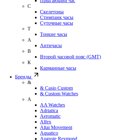
Прыгающий час
С
Скелетоны
Стимпанк часы
Суточные часы
Т
Тонкие часы
А
Античасы
В
Второй часовой пояс (GMT)
К
Карманные часы
Бренды
&
& Casio Custom
& Custom Watches
A
AA Watches
Adriatica
Aeromatic
Alfex
Altai Movement
Aquatico
Auguste Reymond