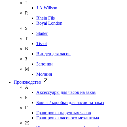
J
J.A.Willson
R
Rhein Fils
Royal London
S
Stailer
T
Tissot
В
Виндер для часов
З
Запонки
М
Молния
Производство
А
Аксессуары для часов на заказ
Б
Боксы / коробки для часов на заказ
Г
Гравировка наручных часов
Гравировка часового механизма
Ж