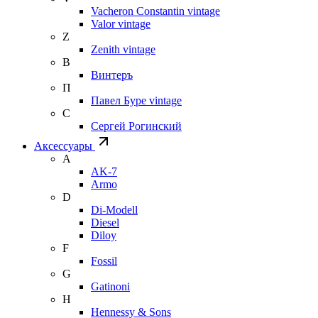
Vacheron Constantin vintage
Valor vintage
Z
Zenith vintage
В
Винтеръ
П
Павел Буре vintage
С
Сергей Рогинский
Аксессуары
A
AK-7
Armo
D
Di-Modell
Diesel
Diloy
F
Fossil
G
Gatinoni
H
Hennessy & Sons