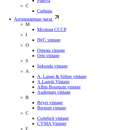
Ракета
С
Сибирь
Антикварные часы
М
Молния СССР
I
IWC vintage
O
Omega vintage
Oris vintage
S
Sekonda vintage
A
A. Lange & Söhne vintage
A.Lugrin Vintage
Albin Bourquin vintage
Audemars vintage
B
Beyer vintage
Breguet vintage
C
Cortebert vintage
CYMA Vintage
E