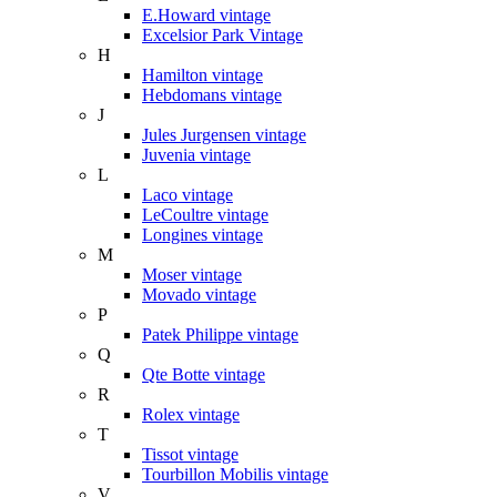
E.Howard vintage
Excelsior Park Vintage
H
Hamilton vintage
Hebdomans vintage
J
Jules Jurgensen vintage
Juvenia vintage
L
Laco vintage
LeCoultre vintage
Longines vintage
M
Moser vintage
Movado vintage
P
Patek Philippe vintage
Q
Qte Botte vintage
R
Rolex vintage
T
Tissot vintage
Tourbillon Mobilis vintage
V