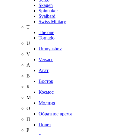
Skagen
Spinnaker
Svalbard
Swiss Military
T
The one
Tornado
U
Umnyashov
V
Versace
А
Агат
В
Восток
К
Космос
М
Молния
О
Обратное время
П
Полет
Р