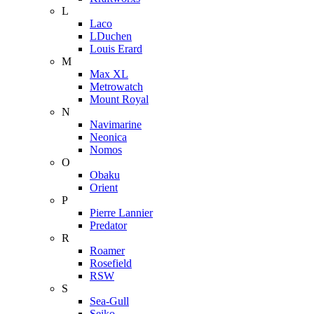
L
Laco
LDuchen
Louis Erard
M
Max XL
Metrowatch
Mount Royal
N
Navimarine
Neonica
Nomos
O
Obaku
Orient
P
Pierre Lannier
Predator
R
Roamer
Rosefield
RSW
S
Sea-Gull
Seiko