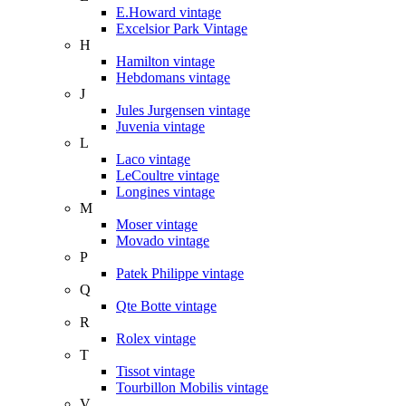
E.Howard vintage
Excelsior Park Vintage
H
Hamilton vintage
Hebdomans vintage
J
Jules Jurgensen vintage
Juvenia vintage
L
Laco vintage
LeCoultre vintage
Longines vintage
M
Moser vintage
Movado vintage
P
Patek Philippe vintage
Q
Qte Botte vintage
R
Rolex vintage
T
Tissot vintage
Tourbillon Mobilis vintage
V