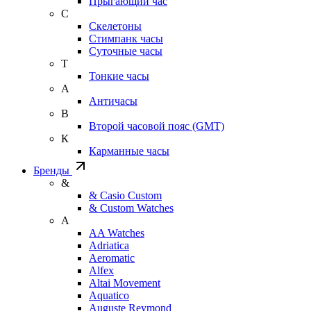
Прыгающий час
С
Скелетоны
Стимпанк часы
Суточные часы
Т
Тонкие часы
А
Античасы
В
Второй часовой пояс (GMT)
К
Карманные часы
Бренды
&
& Casio Custom
& Custom Watches
A
AA Watches
Adriatica
Aeromatic
Alfex
Altai Movement
Aquatico
Auguste Reymond