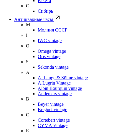
Ракета
С
Сибирь
Антикварные часы
М
Молния СССР
I
IWC vintage
O
Omega vintage
Oris vintage
S
Sekonda vintage
A
A. Lange & Söhne vintage
A.Lugrin Vintage
Albin Bourquin vintage
Audemars vintage
B
Beyer vintage
Breguet vintage
C
Cortebert vintage
CYMA Vintage
E