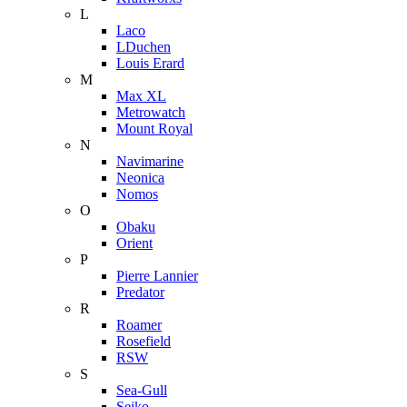
L
Laco
LDuchen
Louis Erard
M
Max XL
Metrowatch
Mount Royal
N
Navimarine
Neonica
Nomos
O
Obaku
Orient
P
Pierre Lannier
Predator
R
Roamer
Rosefield
RSW
S
Sea-Gull
Seiko