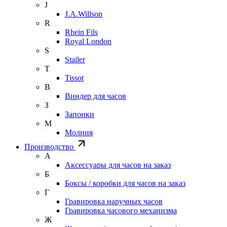
J
J.A.Willson
R
Rhein Fils
Royal London
S
Stailer
T
Tissot
В
Виндер для часов
З
Запонки
М
Молния
Производство
А
Аксессуары для часов на заказ
Б
Боксы / коробки для часов на заказ
Г
Гравировка наручных часов
Гравировка часового механизма
Ж