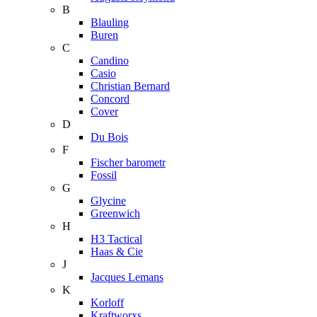
B
Blauling
Buren
C
Candino
Casio
Christian Bernard
Concord
Cover
D
Du Bois
F
Fischer barometr
Fossil
G
Glycine
Greenwich
H
H3 Tactical
Haas & Cie
J
Jacques Lemans
K
Korloff
Kraftworxs