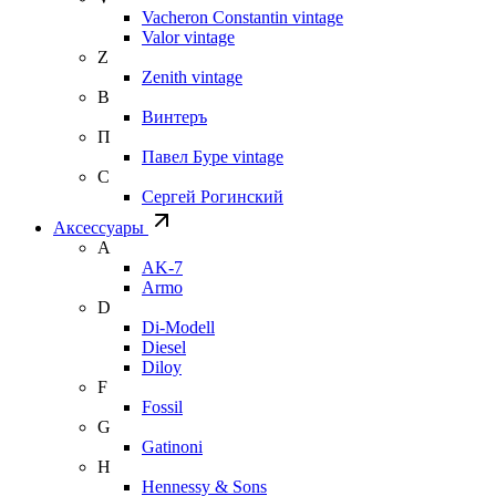
Vacheron Constantin vintage
Valor vintage
Z
Zenith vintage
В
Винтеръ
П
Павел Буре vintage
С
Сергей Рогинский
Аксессуары
A
AK-7
Armo
D
Di-Modell
Diesel
Diloy
F
Fossil
G
Gatinoni
H
Hennessy & Sons