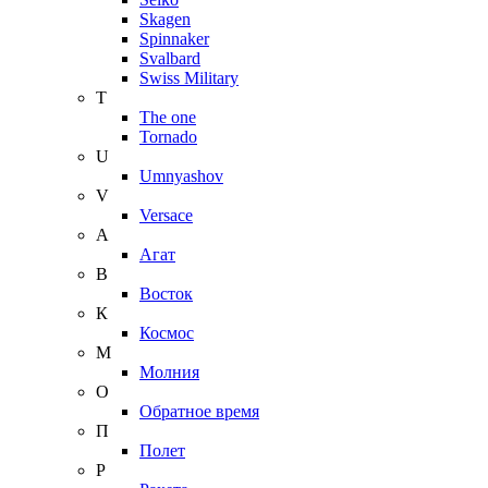
Skagen
Spinnaker
Svalbard
Swiss Military
T
The one
Tornado
U
Umnyashov
V
Versace
А
Агат
В
Восток
К
Космос
М
Молния
О
Обратное время
П
Полет
Р