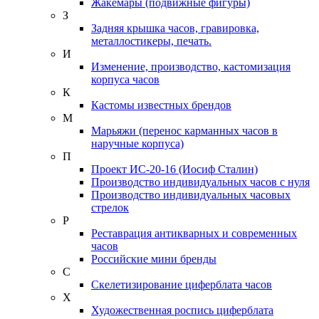
Жакемары (подвижные фигуры)
З
Задняя крышка часов, гравировка,
металлостикеры, печать.
И
Изменение, производство, кастомизация
корпуса часов
К
Кастомы известных брендов
М
Марьяжи (перенос карманных часов в
наручные корпуса)
П
Проект ИС-20-16 (Иосиф Сталин)
Производство индивидуальных часов с нуля
Производство индивидуальных часовых
стрелок
Р
Реставрация антикварных и современных
часов
Российские мини бренды
С
Скелетизирование циферблата часов
Х
Художественная роспись циферблата