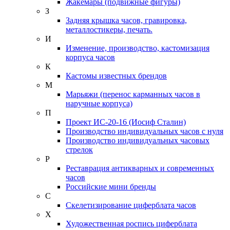
Жакемары (подвижные фигуры)
З
Задняя крышка часов, гравировка,
металлостикеры, печать.
И
Изменение, производство, кастомизация
корпуса часов
К
Кастомы известных брендов
М
Марьяжи (перенос карманных часов в
наручные корпуса)
П
Проект ИС-20-16 (Иосиф Сталин)
Производство индивидуальных часов с нуля
Производство индивидуальных часовых
стрелок
Р
Реставрация антикварных и современных
часов
Российские мини бренды
С
Скелетизирование циферблата часов
Х
Художественная роспись циферблата