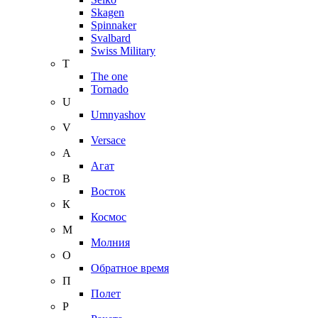
Skagen
Spinnaker
Svalbard
Swiss Military
T
The one
Tornado
U
Umnyashov
V
Versace
А
Агат
В
Восток
К
Космос
М
Молния
О
Обратное время
П
Полет
Р