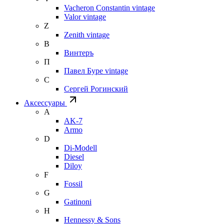
Vacheron Constantin vintage
Valor vintage
Z
Zenith vintage
В
Винтеръ
П
Павел Буре vintage
С
Сергей Рогинский
Аксессуары
A
AK-7
Armo
D
Di-Modell
Diesel
Diloy
F
Fossil
G
Gatinoni
H
Hennessy & Sons