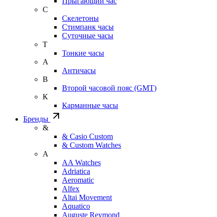
Прыгающий час
С
Скелетоны
Стимпанк часы
Суточные часы
Т
Тонкие часы
А
Античасы
В
Второй часовой пояс (GMT)
К
Карманные часы
Бренды
&
& Casio Custom
& Custom Watches
A
AA Watches
Adriatica
Aeromatic
Alfex
Altai Movement
Aquatico
Auguste Reymond