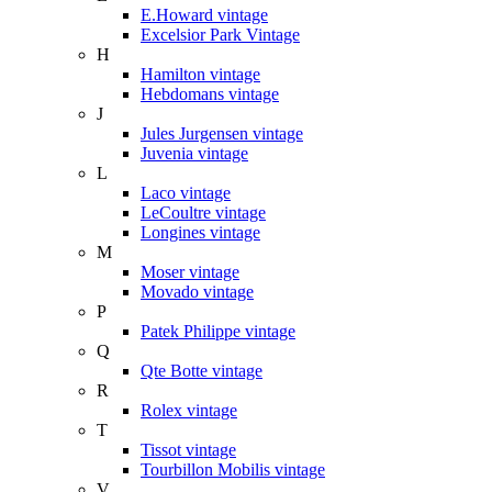
E.Howard vintage
Excelsior Park Vintage
H
Hamilton vintage
Hebdomans vintage
J
Jules Jurgensen vintage
Juvenia vintage
L
Laco vintage
LeCoultre vintage
Longines vintage
M
Moser vintage
Movado vintage
P
Patek Philippe vintage
Q
Qte Botte vintage
R
Rolex vintage
T
Tissot vintage
Tourbillon Mobilis vintage
V