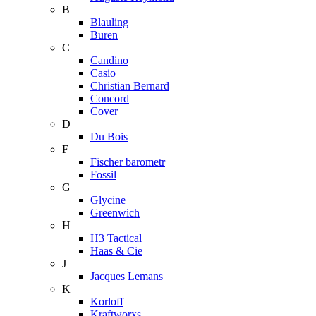
B
Blauling
Buren
C
Candino
Casio
Christian Bernard
Concord
Cover
D
Du Bois
F
Fischer barometr
Fossil
G
Glycine
Greenwich
H
H3 Tactical
Haas & Cie
J
Jacques Lemans
K
Korloff
Kraftworxs