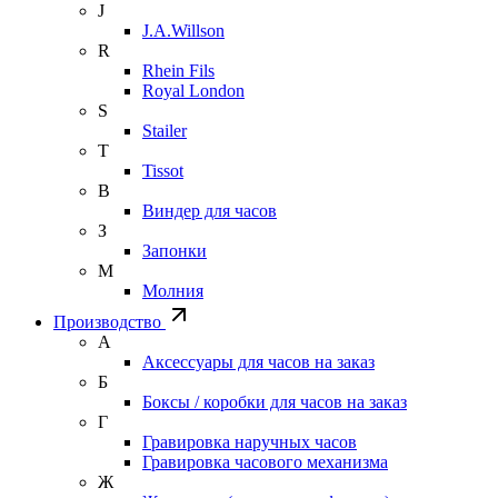
J
J.A.Willson
R
Rhein Fils
Royal London
S
Stailer
T
Tissot
В
Виндер для часов
З
Запонки
М
Молния
Производство
А
Аксессуары для часов на заказ
Б
Боксы / коробки для часов на заказ
Г
Гравировка наручных часов
Гравировка часового механизма
Ж