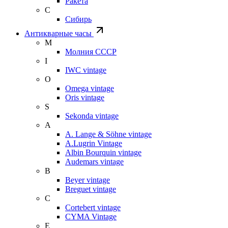
Ракета
С
Сибирь
Антикварные часы
М
Молния СССР
I
IWC vintage
O
Omega vintage
Oris vintage
S
Sekonda vintage
A
A. Lange & Söhne vintage
A.Lugrin Vintage
Albin Bourquin vintage
Audemars vintage
B
Beyer vintage
Breguet vintage
C
Cortebert vintage
CYMA Vintage
E