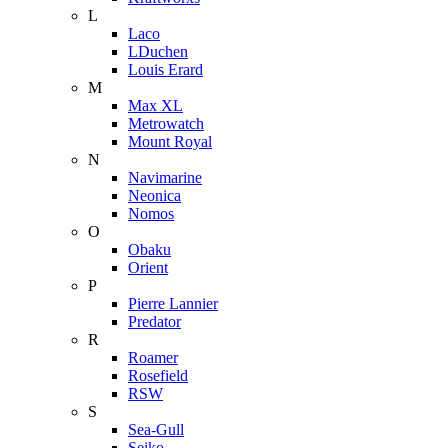
L
Laco
LDuchen
Louis Erard
M
Max XL
Metrowatch
Mount Royal
N
Navimarine
Neonica
Nomos
O
Obaku
Orient
P
Pierre Lannier
Predator
R
Roamer
Rosefield
RSW
S
Sea-Gull
Seiko