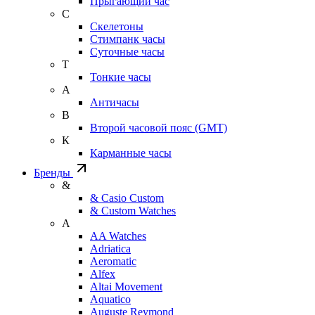
Прыгающий час
С
Скелетоны
Стимпанк часы
Суточные часы
Т
Тонкие часы
А
Античасы
В
Второй часовой пояс (GMT)
К
Карманные часы
Бренды
&
& Casio Custom
& Custom Watches
A
AA Watches
Adriatica
Aeromatic
Alfex
Altai Movement
Aquatico
Auguste Reymond