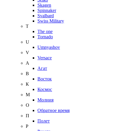
Skagen
Spinnaker
Svalbard
Swiss Military
T
The one
Tornado
U
Umnyashov
V
Versace
А
Агат
В
Восток
К
Космос
М
Молния
О
Обратное время
П
Полет
Р