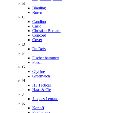
B
Blauling
Buren
C
Candino
Casio
Christian Bernard
Concord
Cover
D
Du Bois
F
Fischer barometr
Fossil
G
Glycine
Greenwich
H
H3 Tactical
Haas & Cie
J
Jacques Lemans
K
Korloff
Kraftworxs