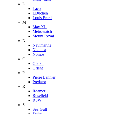
L
Laco
LDuchen
Louis Erard
M
Max XL
Metrowatch
Mount Royal
N
Navimarine
Neonica
Nomos
O
Obaku
Orient
P
Pierre Lannier
Predator
R
Roamer
Rosefield
RSW
S
Sea-Gull
Seiko