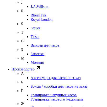
J
J.A.Willson
R
Rhein Fils
Royal London
S
Stailer
T
Tissot
В
Виндер для часов
З
Запонки
М
Молния
Производство
А
Аксессуары для часов на заказ
Б
Боксы / коробки для часов на заказ
Г
Гравировка наручных часов
Гравировка часового механизма
Ж