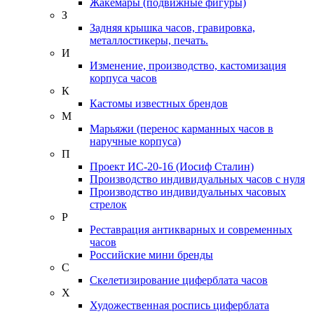
Жакемары (подвижные фигуры)
З
Задняя крышка часов, гравировка,
металлостикеры, печать.
И
Изменение, производство, кастомизация
корпуса часов
К
Кастомы известных брендов
М
Марьяжи (перенос карманных часов в
наручные корпуса)
П
Проект ИС-20-16 (Иосиф Сталин)
Производство индивидуальных часов с нуля
Производство индивидуальных часовых
стрелок
Р
Реставрация антикварных и современных
часов
Российские мини бренды
С
Скелетизирование циферблата часов
Х
Художественная роспись циферблата