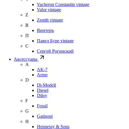
Vacheron Constantin vintage
Valor vintage
Z
Zenith vintage
В
Винтеръ
П
Павел Буре vintage
С
Сергей Рогинский
Аксессуары
A
AK-7
Armo
D
Di-Modell
Diesel
Diloy
F
Fossil
G
Gatinoni
H
Hennessy & Sons