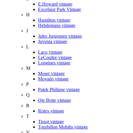
E.Howard vintage
Excelsior Park Vintage
H
Hamilton vintage
Hebdomans vintage
J
Jules Jurgensen vintage
Juvenia vintage
L
Laco vintage
LeCoultre vintage
Longines vintage
M
Moser vintage
Movado vintage
P
Patek Philippe vintage
Q
Qte Botte vintage
R
Rolex vintage
T
Tissot vintage
Tourbillon Mobilis vintage
V