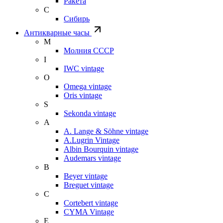
Ракета
С
Сибирь
Антикварные часы
М
Молния СССР
I
IWC vintage
O
Omega vintage
Oris vintage
S
Sekonda vintage
A
A. Lange & Söhne vintage
A.Lugrin Vintage
Albin Bourquin vintage
Audemars vintage
B
Beyer vintage
Breguet vintage
C
Cortebert vintage
CYMA Vintage
E