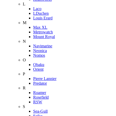
L
Laco
LDuchen
Louis Erard
M
Max XL
Metrowatch
Mount Royal
N
Navimarine
Neonica
Nomos
O
Obaku
Orient
P
Pierre Lannier
Predator
R
Roamer
Rosefield
RSW
S
Sea-Gull
Seiko