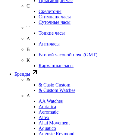
Прыгающий час
С
Скелетоны
Стимпанк часы
Суточные часы
Т
Тонкие часы
А
Античасы
В
Второй часовой пояс (GMT)
К
Карманные часы
Бренды
&
& Casio Custom
& Custom Watches
A
AA Watches
Adriatica
Aeromatic
Alfex
Altai Movement
Aquatico
Auguste Reymond