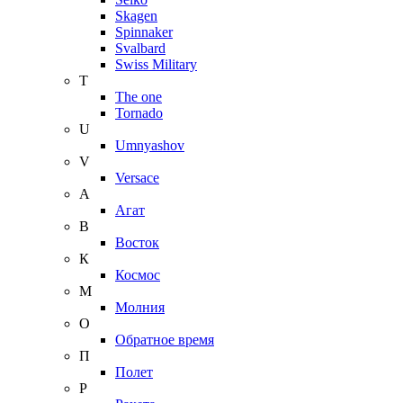
Skagen
Spinnaker
Svalbard
Swiss Military
T
The one
Tornado
U
Umnyashov
V
Versace
А
Агат
В
Восток
К
Космос
М
Молния
О
Обратное время
П
Полет
Р