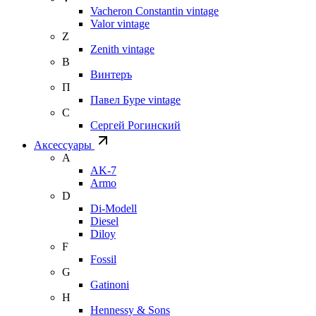
Vacheron Constantin vintage
Valor vintage
Z
Zenith vintage
В
Винтеръ
П
Павел Буре vintage
С
Сергей Рогинский
Аксессуары
A
AK-7
Armo
D
Di-Modell
Diesel
Diloy
F
Fossil
G
Gatinoni
H
Hennessy & Sons