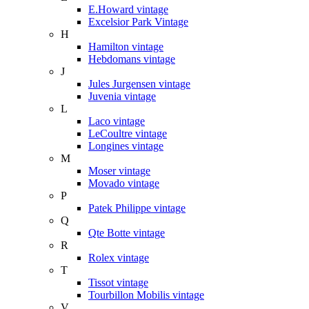
E.Howard vintage
Excelsior Park Vintage
H
Hamilton vintage
Hebdomans vintage
J
Jules Jurgensen vintage
Juvenia vintage
L
Laco vintage
LeCoultre vintage
Longines vintage
M
Moser vintage
Movado vintage
P
Patek Philippe vintage
Q
Qte Botte vintage
R
Rolex vintage
T
Tissot vintage
Tourbillon Mobilis vintage
V