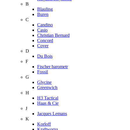
B
Blauling
Buren
C
Candino
Casio
Christian Bernard
Concord
Cover
D
Du Bois
F
Fischer barometr
Fossil
G
Glycine
Greenwich
H
H3 Tactical
Haas & Cie
J
Jacques Lemans
K
Korloff
Kraftworxs