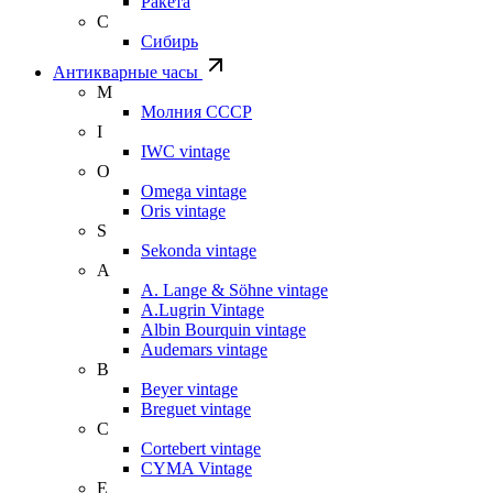
Ракета
С
Сибирь
Антикварные часы
М
Молния СССР
I
IWC vintage
O
Omega vintage
Oris vintage
S
Sekonda vintage
A
A. Lange & Söhne vintage
A.Lugrin Vintage
Albin Bourquin vintage
Audemars vintage
B
Beyer vintage
Breguet vintage
C
Cortebert vintage
CYMA Vintage
E