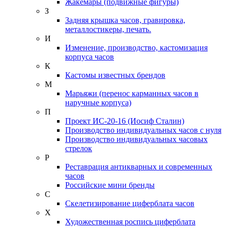
Жакемары (подвижные фигуры)
З
Задняя крышка часов, гравировка,
металлостикеры, печать.
И
Изменение, производство, кастомизация
корпуса часов
К
Кастомы известных брендов
М
Марьяжи (перенос карманных часов в
наручные корпуса)
П
Проект ИС-20-16 (Иосиф Сталин)
Производство индивидуальных часов с нуля
Производство индивидуальных часовых
стрелок
Р
Реставрация антикварных и современных
часов
Российские мини бренды
С
Скелетизирование циферблата часов
Х
Художественная роспись циферблата