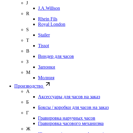
J
J.A.Willson
R
Rhein Fils
Royal London
S
Stailer
T
Tissot
В
Виндер для часов
З
Запонки
М
Молния
Производство
А
Аксессуары для часов на заказ
Б
Боксы / коробки для часов на заказ
Г
Гравировка наручных часов
Гравировка часового механизма
Ж