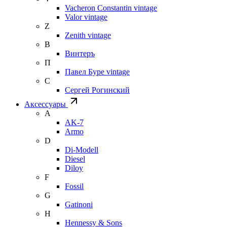
Vacheron Constantin vintage
Valor vintage
Z
Zenith vintage
В
Винтеръ
П
Павел Буре vintage
С
Сергей Рогинский
Аксессуары
A
AK-7
Armo
D
Di-Modell
Diesel
Diloy
F
Fossil
G
Gatinoni
H
Hennessy & Sons