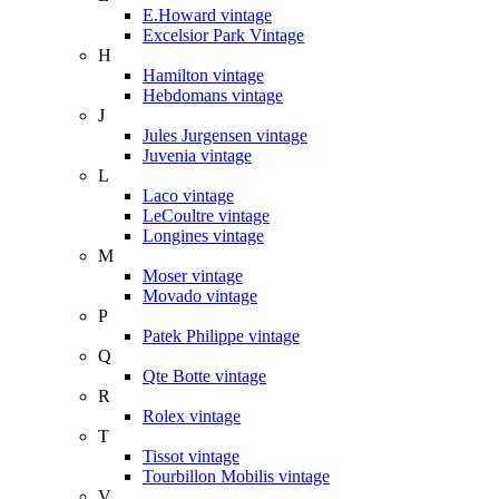
E.Howard vintage
Excelsior Park Vintage
H
Hamilton vintage
Hebdomans vintage
J
Jules Jurgensen vintage
Juvenia vintage
L
Laco vintage
LeCoultre vintage
Longines vintage
M
Moser vintage
Movado vintage
P
Patek Philippe vintage
Q
Qte Botte vintage
R
Rolex vintage
T
Tissot vintage
Tourbillon Mobilis vintage
V