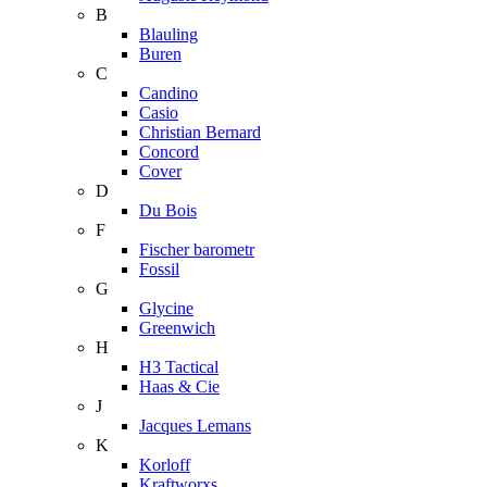
B
Blauling
Buren
C
Candino
Casio
Christian Bernard
Concord
Cover
D
Du Bois
F
Fischer barometr
Fossil
G
Glycine
Greenwich
H
H3 Tactical
Haas & Cie
J
Jacques Lemans
K
Korloff
Kraftworxs