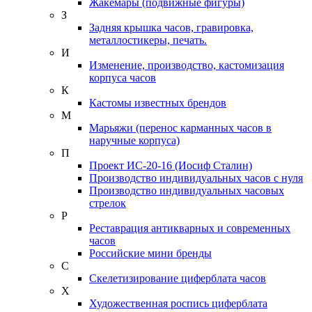
Жакемары (подвижные фигуры)
З
Задняя крышка часов, гравировка,
металлостикеры, печать.
И
Изменение, производство, кастомизация
корпуса часов
К
Кастомы известных брендов
М
Марьяжи (перенос карманных часов в
наручные корпуса)
П
Проект ИС-20-16 (Иосиф Сталин)
Производство индивидуальных часов с нуля
Производство индивидуальных часовых
стрелок
Р
Реставрация антикварных и современных
часов
Российские мини бренды
С
Скелетизирование циферблата часов
Х
Художественная роспись циферблата