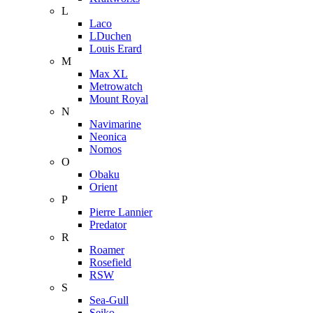
L
Laco
LDuchen
Louis Erard
M
Max XL
Metrowatch
Mount Royal
N
Navimarine
Neonica
Nomos
O
Obaku
Orient
P
Pierre Lannier
Predator
R
Roamer
Rosefield
RSW
S
Sea-Gull
Seiko