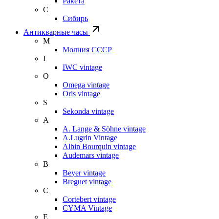
Ракета
С
Сибирь
Антикварные часы
М
Молния СССР
I
IWC vintage
O
Omega vintage
Oris vintage
S
Sekonda vintage
A
A. Lange & Söhne vintage
A.Lugrin Vintage
Albin Bourquin vintage
Audemars vintage
B
Beyer vintage
Breguet vintage
C
Cortebert vintage
CYMA Vintage
E