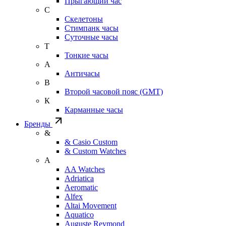
Прыгающий час
С
Скелетоны
Стимпанк часы
Суточные часы
Т
Тонкие часы
А
Античасы
В
Второй часовой пояс (GMT)
К
Карманные часы
Бренды
&
& Casio Custom
& Custom Watches
A
AA Watches
Adriatica
Aeromatic
Alfex
Altai Movement
Aquatico
Auguste Reymond