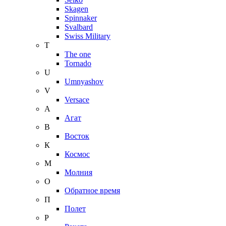
Skagen
Spinnaker
Svalbard
Swiss Military
T
The one
Tornado
U
Umnyashov
V
Versace
А
Агат
В
Восток
К
Космос
М
Молния
О
Обратное время
П
Полет
Р