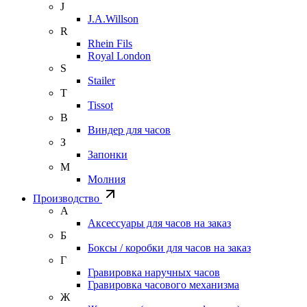
J
J.A.Willson
R
Rhein Fils
Royal London
S
Stailer
T
Tissot
В
Виндер для часов
З
Запонки
М
Молния
Производство
А
Аксессуары для часов на заказ
Б
Боксы / коробки для часов на заказ
Г
Гравировка наручных часов
Гравировка часового механизма
Ж