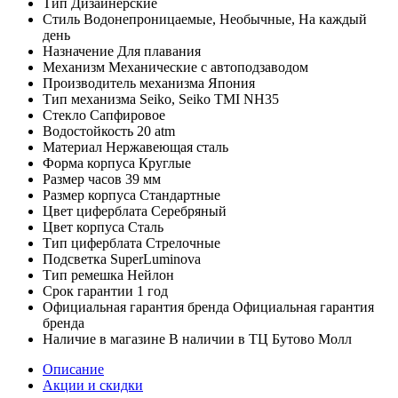
Тип
Дизайнерские
Стиль
Водонепроницаемые, Необычные, На каждый
день
Назначение
Для плавания
Механизм
Механические с автоподзаводом
Производитель механизма
Япония
Тип механизма
Seiko, Seiko TMI NH35
Стекло
Сапфировое
Водостойкость
20 atm
Материал
Нержавеющая сталь
Форма корпуса
Круглые
Размер часов
39 мм
Размер корпуса
Стандартные
Цвет циферблата
Серебряный
Цвет корпуса
Сталь
Тип циферблата
Стрелочные
Подсветка
SuperLuminova
Тип ремешка
Нейлон
Срок гарантии
1 год
Официальная гарантия бренда
Официальная гарантия
бренда
Наличие в магазине
В наличии в ТЦ Бутово Молл
Описание
Акции и скидки