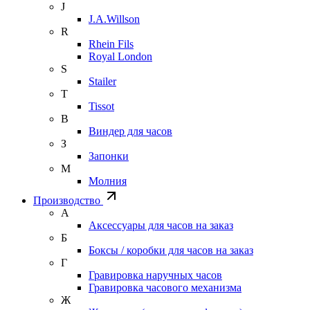
J
J.A.Willson
R
Rhein Fils
Royal London
S
Stailer
T
Tissot
В
Виндер для часов
З
Запонки
М
Молния
Производство
А
Аксессуары для часов на заказ
Б
Боксы / коробки для часов на заказ
Г
Гравировка наручных часов
Гравировка часового механизма
Ж