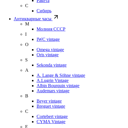
Ракета
С
Сибирь
Антикварные часы
М
Молния СССР
I
IWC vintage
O
Omega vintage
Oris vintage
S
Sekonda vintage
A
A. Lange & Söhne vintage
A.Lugrin Vintage
Albin Bourquin vintage
Audemars vintage
B
Beyer vintage
Breguet vintage
C
Cortebert vintage
CYMA Vintage
E