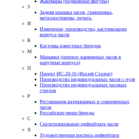
Жакемары (подвижные фигуры)
З
Задняя крышка часов, гравировка,
металлостикеры, печать.
И
Изменение, производство, кастомизация
корпуса часов
К
Кастомы известных брендов
М
Марьяжи (перенос карманных часов в
наручные корпуса)
П
Проект ИС-20-16 (Иосиф Сталин)
Производство индивидуальных часов с нуля
Производство индивидуальных часовых
стрелок
Р
Реставрация антикварных и современных
часов
Российские мини бренды
С
Скелетизирование циферблата часов
Х
Художественная роспись циферблата