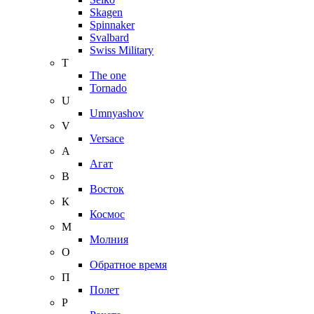
Skagen
Spinnaker
Svalbard
Swiss Military
T
The one
Tornado
U
Umnyashov
V
Versace
А
Агат
В
Восток
К
Космос
М
Молния
О
Обратное время
П
Полет
Р