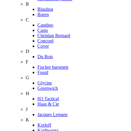
B
Blauling
Buren
C
Candino
Casio
Christian Bernard
Concord
Cover
D
Du Bois
F
Fischer barometr
Fossil
G
Glycine
Greenwich
H
H3 Tactical
Haas & Cie
J
Jacques Lemans
K
Korloff
Kraftworxs