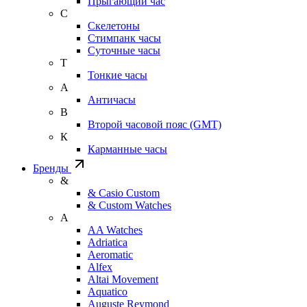
Прыгающий час
С
Скелетоны
Стимпанк часы
Суточные часы
Т
Тонкие часы
А
Античасы
В
Второй часовой пояс (GMT)
К
Карманные часы
Бренды
&
& Casio Custom
& Custom Watches
A
AA Watches
Adriatica
Aeromatic
Alfex
Altai Movement
Aquatico
Auguste Reymond