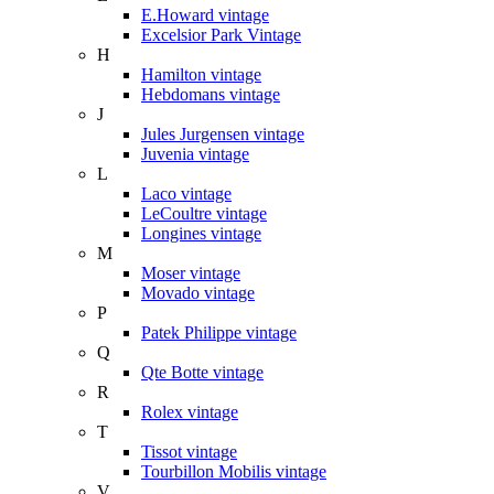
E.Howard vintage
Excelsior Park Vintage
H
Hamilton vintage
Hebdomans vintage
J
Jules Jurgensen vintage
Juvenia vintage
L
Laco vintage
LeCoultre vintage
Longines vintage
M
Moser vintage
Movado vintage
P
Patek Philippe vintage
Q
Qte Botte vintage
R
Rolex vintage
T
Tissot vintage
Tourbillon Mobilis vintage
V