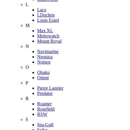
L
Laco
LDuchen
Louis Erard
M
Max XL
Metrowatch
Mount Royal
N
Navimarine
Neonica
Nomos
O
Obaku
Orient
P
Pierre Lannier
Predator
R
Roamer
Rosefield
RSW
S
Sea-Gull
Seiko