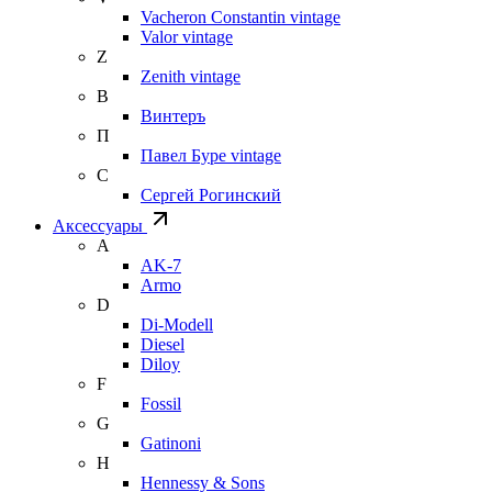
Vacheron Constantin vintage
Valor vintage
Z
Zenith vintage
В
Винтеръ
П
Павел Буре vintage
С
Сергей Рогинский
Аксессуары
A
AK-7
Armo
D
Di-Modell
Diesel
Diloy
F
Fossil
G
Gatinoni
H
Hennessy & Sons