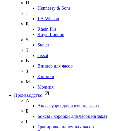
H
Hennessy & Sons
J
J.A.Willson
R
Rhein Fils
Royal London
S
Stailer
T
Tissot
В
Виндер для часов
З
Запонки
М
Молния
Производство
А
Аксессуары для часов на заказ
Б
Боксы / коробки для часов на заказ
Г
Гравировка наручных часов