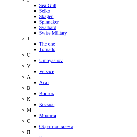
Sea-Gull
Seiko
Skagen
Spinnaker
Svalbard
Swiss Military
T
The one
Tornado
U
Umnyashov
V
Versace
А
Агат
В
Восток
К
Космос
М
Молния
О
Обратное время
П