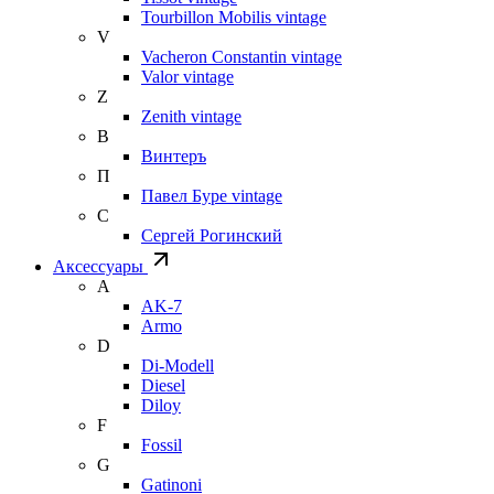
Tourbillon Mobilis vintage
V
Vacheron Constantin vintage
Valor vintage
Z
Zenith vintage
В
Винтеръ
П
Павел Буре vintage
С
Сергей Рогинский
Аксессуары
A
AK-7
Armo
D
Di-Modell
Diesel
Diloy
F
Fossil
G
Gatinoni