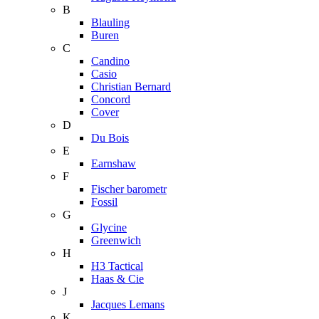
B
Blauling
Buren
C
Candino
Casio
Christian Bernard
Concord
Cover
D
Du Bois
E
Earnshaw
F
Fischer barometr
Fossil
G
Glycine
Greenwich
H
H3 Tactical
Haas & Cie
J
Jacques Lemans
K