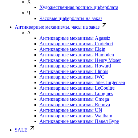
Х
Художественная роспись циферблата
Ч
Часовые циферблаты на заказ
Антикварные механизмы, часы на заказ
А
Антикварные механизмы Agassiz
Антикварные механизмы Cortebert
Антикварные механизмы Elgin
Антикварные механизмы Hampden
Антикварные механизмы Henry Moser
Антикварные механизмы Howard
Антикварные механизмы Illinois
Антикварные механизмы IWC
Антикварные механизмы Jules Jurgensen
Антикварные механизмы LeCoultre
Антикварные механизмы Longines
Антикварные механизмы Omega
Антикварные механизмы Renova
Антикварные механизмы UN
Антикварные механизмы Waltham
Антикварные механизмы Павел Буре
SALE