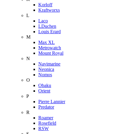
Korloff
Kraftworxs
L
Laco
LDuchen
Louis Erard
M
Max XL
Metrowatch
Mount Royal
N
Navimarine
Neonica
Nomos
O
Obaku
Orient
P
Pierre Lannier
Predator
R
Roamer
Rosefield
RSW
S