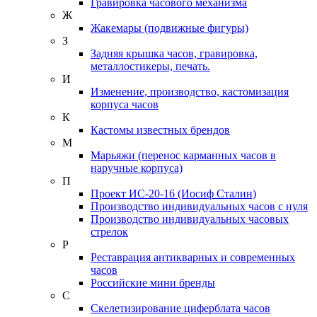
Гравировка часового механизма
Ж
Жакемары (подвижные фигуры)
З
Задняя крышка часов, гравировка,
металлостикеры, печать.
И
Изменение, производство, кастомизация
корпуса часов
К
Кастомы известных брендов
М
Марьяжи (перенос карманных часов в
наручные корпуса)
П
Проект ИС-20-16 (Иосиф Сталин)
Производство индивидуальных часов с нуля
Производство индивидуальных часовых
стрелок
Р
Реставрация антикварных и современных
часов
Российские мини бренды
С
Скелетизирование циферблата часов