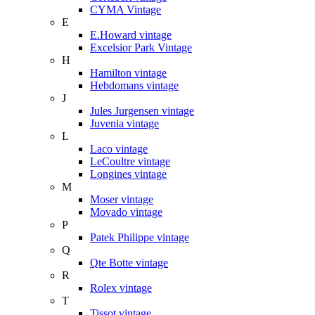
CYMA Vintage
E
E.Howard vintage
Excelsior Park Vintage
H
Hamilton vintage
Hebdomans vintage
J
Jules Jurgensen vintage
Juvenia vintage
L
Laco vintage
LeCoultre vintage
Longines vintage
M
Moser vintage
Movado vintage
P
Patek Philippe vintage
Q
Qte Botte vintage
R
Rolex vintage
T
Tissot vintage