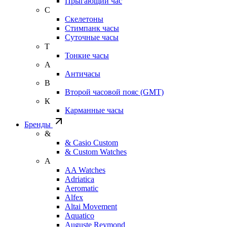
Прыгающий час
С
Скелетоны
Стимпанк часы
Суточные часы
Т
Тонкие часы
А
Античасы
В
Второй часовой пояс (GMT)
К
Карманные часы
Бренды
&
& Casio Custom
& Custom Watches
A
AA Watches
Adriatica
Aeromatic
Alfex
Altai Movement
Aquatico
Auguste Reymond