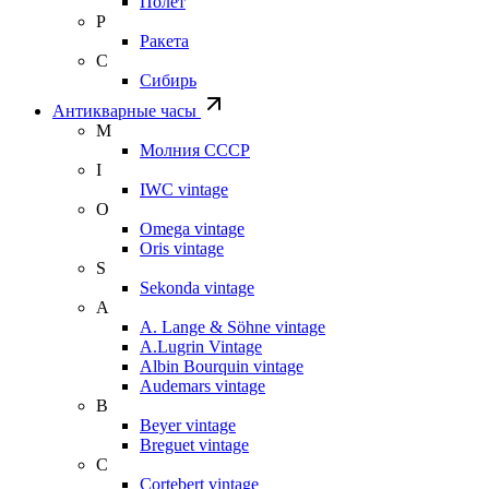
Полет
Р
Ракета
С
Сибирь
Антикварные часы
М
Молния СССР
I
IWC vintage
O
Omega vintage
Oris vintage
S
Sekonda vintage
A
A. Lange & Söhne vintage
A.Lugrin Vintage
Albin Bourquin vintage
Audemars vintage
B
Beyer vintage
Breguet vintage
C
Cortebert vintage