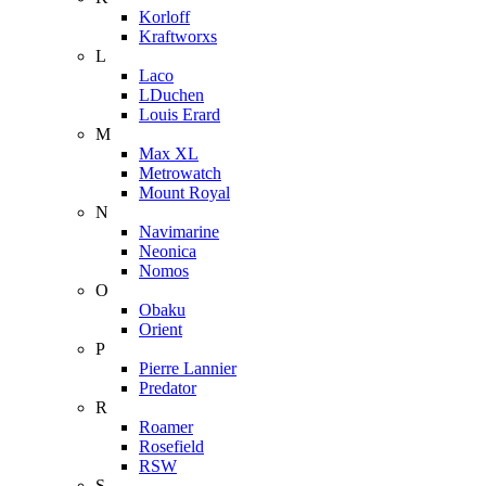
Korloff
Kraftworxs
L
Laco
LDuchen
Louis Erard
M
Max XL
Metrowatch
Mount Royal
N
Navimarine
Neonica
Nomos
O
Obaku
Orient
P
Pierre Lannier
Predator
R
Roamer
Rosefield
RSW
S