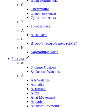
Прыгающий час
С
Скелетоны
Стимпанк часы
Суточные часы
Т
Тонкие часы
А
Античасы
В
Второй часовой пояс (GMT)
К
Карманные часы
Бренды
&
& Casio Custom
& Custom Watches
A
AA Watches
Adriatica
Aeromatic
Alfex
Altai Movement
Aquatico
Auguste Reymond