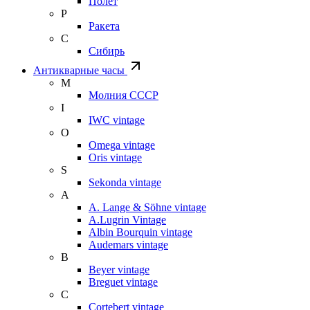
Полет
Р
Ракета
С
Сибирь
Антикварные часы
М
Молния СССР
I
IWC vintage
O
Omega vintage
Oris vintage
S
Sekonda vintage
A
A. Lange & Söhne vintage
A.Lugrin Vintage
Albin Bourquin vintage
Audemars vintage
B
Beyer vintage
Breguet vintage
C
Cortebert vintage