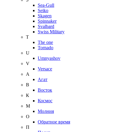
Sea-Gull
Seiko
Skagen
Spinnaker
Svalbard
Swiss Military
T
The one
Tornado
U
Umnyashov
V
Versace
А
Агат
В
Восток
К
Космос
М
Молния
О
Обратное время
П