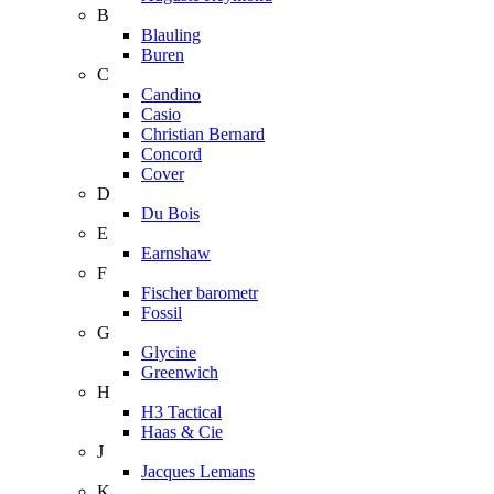
B
Blauling
Buren
C
Candino
Casio
Christian Bernard
Concord
Cover
D
Du Bois
E
Earnshaw
F
Fischer barometr
Fossil
G
Glycine
Greenwich
H
H3 Tactical
Haas & Cie
J
Jacques Lemans
K