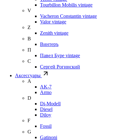
Tourbillon Mobilis vintage
V
Vacheron Constantin vintage
Valor vintage
Z
Zenith vintage
В
Винтеръ
П
Павел Буре vintage
С
Сергей Рогинский
Аксессуары
A
AK-7
Armo
D
Di-Modell
Diesel
Diloy
F
Fossil
G
Gatinoni