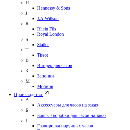
H
Hennessy & Sons
J
J.A.Willson
R
Rhein Fils
Royal London
S
Stailer
T
Tissot
В
Виндер для часов
З
Запонки
М
Молния
Производство
А
Аксессуары для часов на заказ
Б
Боксы / коробки для часов на заказ
Г
Гравировка наручных часов