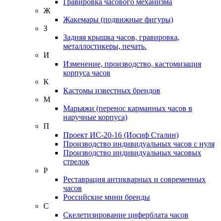
Гравировка часового механизма
Ж
Жакемары (подвижные фигуры)
З
Задняя крышка часов, гравировка,
металлостикеры, печать.
И
Изменение, производство, кастомизация
корпуса часов
К
Кастомы известных брендов
М
Марьяжи (перенос карманных часов в
наручные корпуса)
П
Проект ИС-20-16 (Иосиф Сталин)
Производство индивидуальных часов с нуля
Производство индивидуальных часовых
стрелок
Р
Реставрация антикварных и современных
часов
Российские мини бренды
С
Скелетизирование циферблата часов