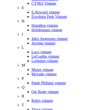
CYMA Vintage
E
E.Howard vintage
Excelsior Park Vintage
H
Hamilton vintage
Hebdomans vintage
J
Jules Jurgensen vintage
Juvenia vintage
L
Laco vintage
LeCoultre vintage
Longines vintage
M
Moser vintage
Movado vintage
P
Patek Philippe vintage
Q
Qte Botte vintage
R
Rolex vintage
T
Tissot vintage