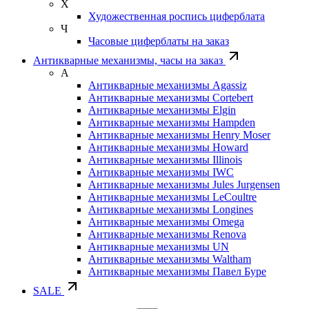
Х
Художественная роспись циферблата
Ч
Часовые циферблаты на заказ
Антикварные механизмы, часы на заказ
А
Антикварные механизмы Agassiz
Антикварные механизмы Cortebert
Антикварные механизмы Elgin
Антикварные механизмы Hampden
Антикварные механизмы Henry Moser
Антикварные механизмы Howard
Антикварные механизмы Illinois
Антикварные механизмы IWC
Антикварные механизмы Jules Jurgensen
Антикварные механизмы LeCoultre
Антикварные механизмы Longines
Антикварные механизмы Omega
Антикварные механизмы Renova
Антикварные механизмы UN
Антикварные механизмы Waltham
Антикварные механизмы Павел Буре
SALE