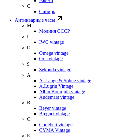
Ракета
С
Сибирь
Антикварные часы
М
Молния СССР
I
IWC vintage
O
Omega vintage
Oris vintage
S
Sekonda vintage
A
A. Lange & Söhne vintage
A.Lugrin Vintage
Albin Bourquin vintage
Audemars vintage
B
Beyer vintage
Breguet vintage
C
Cortebert vintage
CYMA Vintage
E