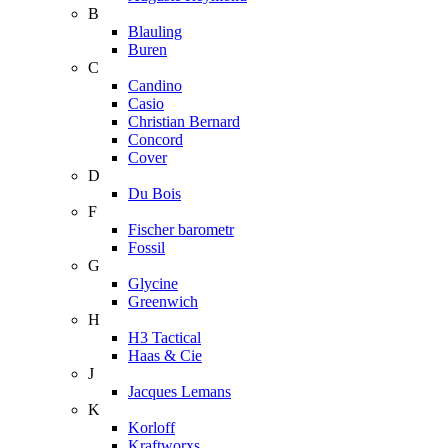
B
Blauling
Buren
C
Candino
Casio
Christian Bernard
Concord
Cover
D
Du Bois
F
Fischer barometr
Fossil
G
Glycine
Greenwich
H
H3 Tactical
Haas & Cie
J
Jacques Lemans
K
Korloff
Kraftworxs