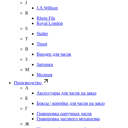
J
J.A.Willson
R
Rhein Fils
Royal London
S
Stailer
T
Tissot
В
Виндер для часов
З
Запонки
М
Молния
Производство
А
Аксессуары для часов на заказ
Б
Боксы / коробки для часов на заказ
Г
Гравировка наручных часов
Гравировка часового механизма
Ж