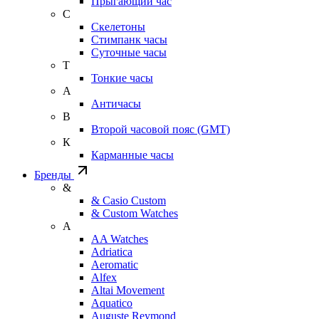
Прыгающий час
С
Скелетоны
Стимпанк часы
Суточные часы
Т
Тонкие часы
А
Античасы
В
Второй часовой пояс (GMT)
К
Карманные часы
Бренды
&
& Casio Custom
& Custom Watches
A
AA Watches
Adriatica
Aeromatic
Alfex
Altai Movement
Aquatico
Auguste Reymond