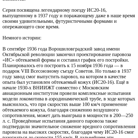
Серия посвящена легендарному поезду ИС20-16,
выпущенному в 1937 году и поражающему даже в наше время
своими удивительными, футуристичными формами и
опережающего свое время.
Немного истории:
В сентябре 1936 года Ворошиловградский завод имени
Октябрьской революции закончил проектирование паровоза
«ИС» обтекаемой формы и составил график его постройки.
Планировалось его построить к 15 ноября 1936 года — в
подарок VIII Всесоюзному съезду Советов. Но только в 1937
году завод смог выпустить паровоз, на котором в качестве
опыта был установлен обтекаемый кожух (ИС20-16). Ещё в
начале 1930-х ВНИИЖТ совместно с Московским
авиационным институтом провели комплексные испытания
модели локомотива в аэродинамической трубе, в ходе которых
выяснилось, что при скоростях выше 100 км/ч применение
обтекаемого кожуха, благодаря снижению воздушного
сопротивления, может дать выигрыш в мощности в 200—250
л. с. Проведённые испытания данного паровоза также
подтвердили значительное снижение вредного сопротивления
паровоза на высоких скоростях, благодаря чему ИС20-16 смог
разогнаться до скорости 155 км/ч. В дальнейшем эти