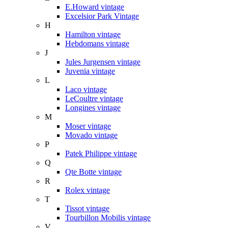
E.Howard vintage
Excelsior Park Vintage
H
Hamilton vintage
Hebdomans vintage
J
Jules Jurgensen vintage
Juvenia vintage
L
Laco vintage
LeCoultre vintage
Longines vintage
M
Moser vintage
Movado vintage
P
Patek Philippe vintage
Q
Qte Botte vintage
R
Rolex vintage
T
Tissot vintage
Tourbillon Mobilis vintage
V