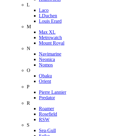
L
Laco
LDuchen
Louis Erard
M
Max XL
Metrowatch
Mount Royal
N
Navimarine
Neonica
Nomos
O
Obaku
Orient
P
Pierre Lannier
Predator
R
Roamer
Rosefield
RSW
S
Sea-Gull
Seiko