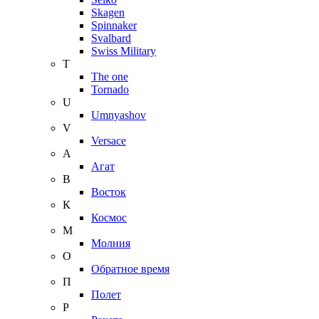
Skagen
Spinnaker
Svalbard
Swiss Military
T
The one
Tornado
U
Umnyashov
V
Versace
А
Агат
В
Восток
К
Космос
М
Молния
О
Обратное время
П
Полет
Р