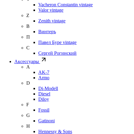
Vacheron Constantin vintage
Valor vintage
Z
Zenith vintage
В
Винтеръ
П
Павел Буре vintage
С
Сергей Рогинский
Аксессуары
A
AK-7
Armo
D
Di-Modell
Diesel
Diloy
F
Fossil
G
Gatinoni
H
Hennessy & Sons