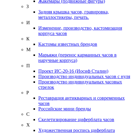
Жакемары (подвижные фигуры)
З
Задняя крышка часов, гравировка,
металлостикеры, печать.
И
Изменение, производство, кастомизация
корпуса часов
К
Кастомы известных брендов
М
Марьяжи (перенос карманных часов в
наручные корпуса)
П
Проект ИС-20-16 (Иосиф Сталин)
Производство индивидуальных часов с нуля
Производство индивидуальных часовых
стрелок
Р
Реставрация антикварных и современных
часов
Российские мини бренды
С
Скелетизирование циферблата часов
Х
Художественная роспись циферблата