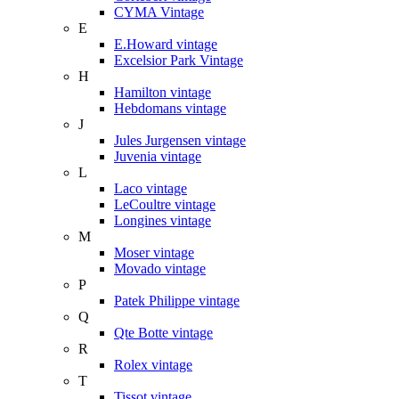
CYMA Vintage
E
E.Howard vintage
Excelsior Park Vintage
H
Hamilton vintage
Hebdomans vintage
J
Jules Jurgensen vintage
Juvenia vintage
L
Laco vintage
LeCoultre vintage
Longines vintage
M
Moser vintage
Movado vintage
P
Patek Philippe vintage
Q
Qte Botte vintage
R
Rolex vintage
T
Tissot vintage