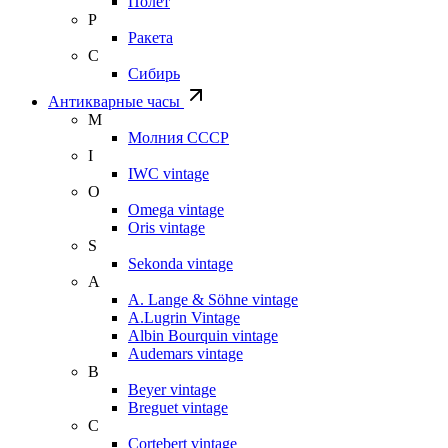
Полет
Р
Ракета
С
Сибирь
Антикварные часы
М
Молния СССР
I
IWC vintage
O
Omega vintage
Oris vintage
S
Sekonda vintage
A
A. Lange & Söhne vintage
A.Lugrin Vintage
Albin Bourquin vintage
Audemars vintage
B
Beyer vintage
Breguet vintage
C
Cortebert vintage