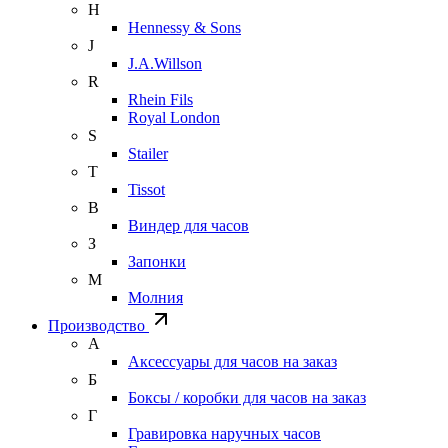
H
Hennessy & Sons
J
J.A.Willson
R
Rhein Fils
Royal London
S
Stailer
T
Tissot
В
Виндер для часов
З
Запонки
М
Молния
Производство
А
Аксессуары для часов на заказ
Б
Боксы / коробки для часов на заказ
Г
Гравировка наручных часов