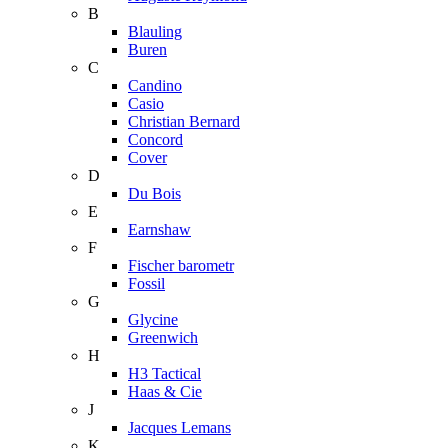
B
Blauling
Buren
C
Candino
Casio
Christian Bernard
Concord
Cover
D
Du Bois
E
Earnshaw
F
Fischer barometr
Fossil
G
Glycine
Greenwich
H
H3 Tactical
Haas & Cie
J
Jacques Lemans
K