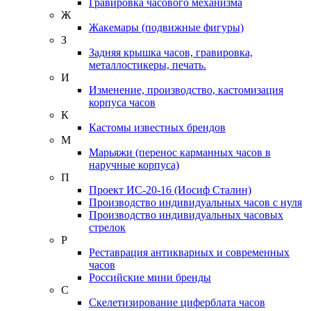
Гравировка часового механизма
Ж
Жакемары (подвижные фигуры)
З
Задняя крышка часов, гравировка,
металлостикеры, печать.
И
Изменение, производство, кастомизация
корпуса часов
К
Кастомы известных брендов
М
Марьяжи (перенос карманных часов в
наручные корпуса)
П
Проект ИС-20-16 (Иосиф Сталин)
Производство индивидуальных часов с нуля
Производство индивидуальных часовых
стрелок
Р
Реставрация антикварных и современных
часов
Российские мини бренды
С
Скелетизирование циферблата часов