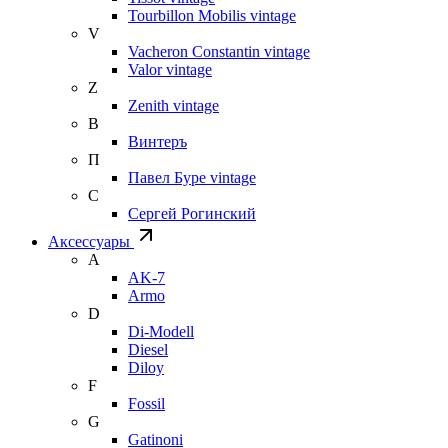
Tourbillon Mobilis vintage
V
Vacheron Constantin vintage
Valor vintage
Z
Zenith vintage
В
Винтеръ
П
Павел Буре vintage
С
Сергей Рогинский
Аксессуары
A
AK-7
Armo
D
Di-Modell
Diesel
Diloy
F
Fossil
G
Gatinoni