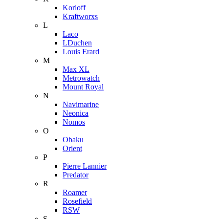
Korloff
Kraftworxs
L
Laco
LDuchen
Louis Erard
M
Max XL
Metrowatch
Mount Royal
N
Navimarine
Neonica
Nomos
O
Obaku
Orient
P
Pierre Lannier
Predator
R
Roamer
Rosefield
RSW
S