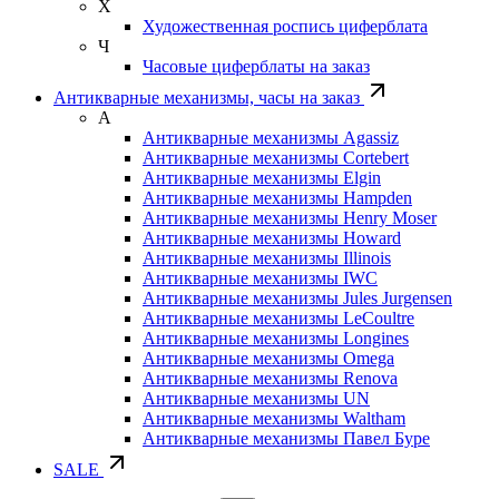
Х
Художественная роспись циферблата
Ч
Часовые циферблаты на заказ
Антикварные механизмы, часы на заказ
А
Антикварные механизмы Agassiz
Антикварные механизмы Cortebert
Антикварные механизмы Elgin
Антикварные механизмы Hampden
Антикварные механизмы Henry Moser
Антикварные механизмы Howard
Антикварные механизмы Illinois
Антикварные механизмы IWC
Антикварные механизмы Jules Jurgensen
Антикварные механизмы LeCoultre
Антикварные механизмы Longines
Антикварные механизмы Omega
Антикварные механизмы Renova
Антикварные механизмы UN
Антикварные механизмы Waltham
Антикварные механизмы Павел Буре
SALE