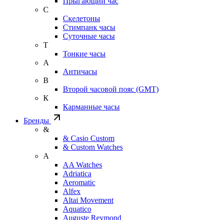
Прыгающий час
С
Скелетоны
Стимпанк часы
Суточные часы
Т
Тонкие часы
А
Античасы
В
Второй часовой пояс (GMT)
К
Карманные часы
Бренды
&
& Casio Custom
& Custom Watches
A
AA Watches
Adriatica
Aeromatic
Alfex
Altai Movement
Aquatico
Auguste Reymond