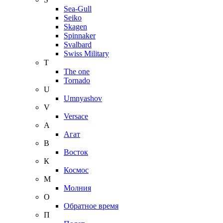
Sea-Gull
Seiko
Skagen
Spinnaker
Svalbard
Swiss Military
T
The one
Tornado
U
Umnyashov
V
Versace
А
Агат
В
Восток
К
Космос
М
Молния
О
Обратное время
П