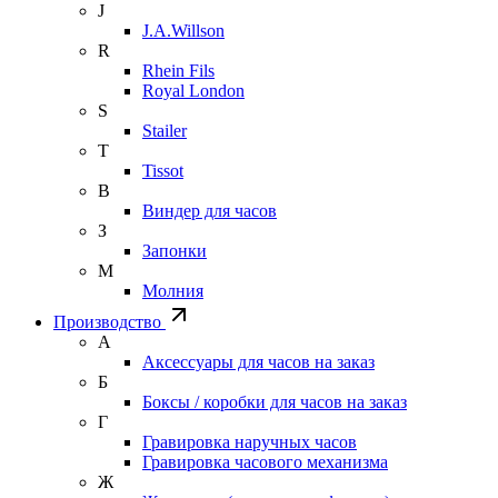
J
J.A.Willson
R
Rhein Fils
Royal London
S
Stailer
T
Tissot
В
Виндер для часов
З
Запонки
М
Молния
Производство
А
Аксессуары для часов на заказ
Б
Боксы / коробки для часов на заказ
Г
Гравировка наручных часов
Гравировка часового механизма
Ж