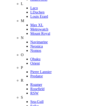
L
Laco
LDuchen
Louis Erard
M
Max XL
Metrowatch
Mount Royal
N
Navimarine
Neonica
Nomos
O
Obaku
Orient
P
Pierre Lannier
Predator
R
Roamer
Rosefield
RSW
S
Sea-Gull
Seiko