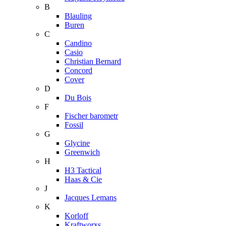
B
Blauling
Buren
C
Candino
Casio
Christian Bernard
Concord
Cover
D
Du Bois
F
Fischer barometr
Fossil
G
Glycine
Greenwich
H
H3 Tactical
Haas & Cie
J
Jacques Lemans
K
Korloff
Kraftworxs