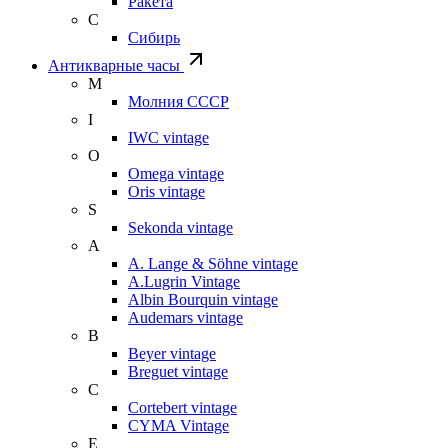
Ракета
С
Сибирь
Антикварные часы
М
Молния СССР
I
IWC vintage
O
Omega vintage
Oris vintage
S
Sekonda vintage
A
A. Lange & Söhne vintage
A.Lugrin Vintage
Albin Bourquin vintage
Audemars vintage
B
Beyer vintage
Breguet vintage
C
Cortebert vintage
CYMA Vintage
E