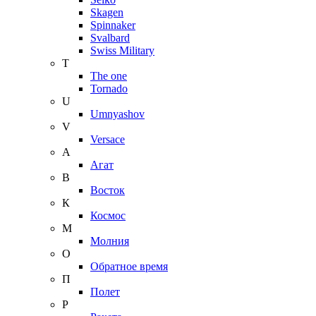
Skagen
Spinnaker
Svalbard
Swiss Military
T
The one
Tornado
U
Umnyashov
V
Versace
А
Агат
В
Восток
К
Космос
М
Молния
О
Обратное время
П
Полет
Р