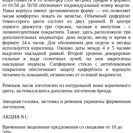
от 01/50 до 50/50 обозначают индивидуальный номер модели.
Ушки корпуса имеют эргономичную форму — это позволяет
часам комфортно лежать на запястье. Объемный циферблат
темно-серого цвета состоит из двух уровней. В центре
первого движутся три стрелки, часовая и минутная - с
люминесцентным покрытием. Также, здесь расположили три
дополнительных индикатора: день недели, месяц и время в
формате 24-х часов. Для обозначения дня недели и месяца
используется кириллица. Окошко даты между 4 и 5 часами
выделено накладной рамкой. Второй уровень декорирован
гильоше в виде солнечных лучей, на нем закреплены
накладные индексы. Сапфировое стекло с антибликовым
покрытием обеспечивает защиту циферблата и хорошую
читаемость показаний, независимо от условий видимости.
Ремешок часов изготовлен из натуральной кожи коричневого
цвета, застежка-клипса дополнена логотипом бренда.
Заводная головка, застежка и ремешок украшены фирменным
логотипом.
АКЦИЯ N1:
Временные акционные предложения со скидками от 10 до
50%: