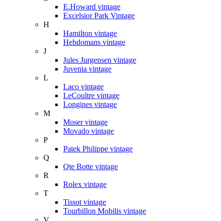
E.Howard vintage
Excelsior Park Vintage
H
Hamilton vintage
Hebdomans vintage
J
Jules Jurgensen vintage
Juvenia vintage
L
Laco vintage
LeCoultre vintage
Longines vintage
M
Moser vintage
Movado vintage
P
Patek Philippe vintage
Q
Qte Botte vintage
R
Rolex vintage
T
Tissot vintage
Tourbillon Mobilis vintage
V