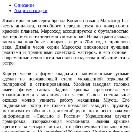
Описание
Акции и скидки
Лимитированная серия бренда Космос названа Марсоход II, в
честь аппарата, способного передвигаться по поверхности
красной планеты. Марсоход ассоциируется с брутальностью,
мастерством и технической сложностью. Наша страна дважды
запускала подобные аппараты еще в 70-х годах прошлого
века. Дизайн часов серии Марсоход вдохновлен лучшими
работами и традициями советских мастеров, в его основе -
современные технологии часового искусства и обаяние стиля
ретро.
Корпус часов в форме квадрата с закругленными углами
сделан из нержавеющей стали, украшенной зеркальной
полировкой и сатинированием. Удобная заводная головка
имеет форму гайки. Задняя крышка прозрачная, что
традиционно для механических часов. Сквозь специальное
окошко можно увидеть работу механизма Miyota. Его
подвижный ротор не только позволяет заводить пружину
механизма от обычных движений руки, но и несет важную
информацию: «Сделано в России». Украшением служит
гравировка, изображающая космонавта. Задняя крышка
крепится на четырех винтах, что обеспечивает повышенную
водостойкость в 10 атмосфер (100 метров). Цифры в формате