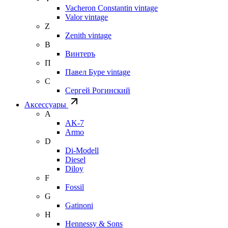
Vacheron Constantin vintage
Valor vintage
Z
Zenith vintage
В
Винтеръ
П
Павел Буре vintage
С
Сергей Рогинский
Аксессуары
A
AK-7
Armo
D
Di-Modell
Diesel
Diloy
F
Fossil
G
Gatinoni
H
Hennessy & Sons