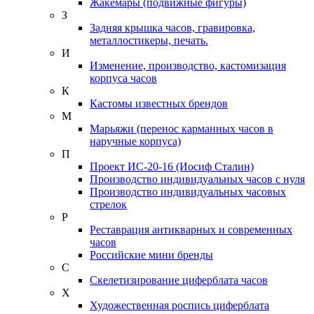
Жакемары (подвижные фигуры)
З
Задняя крышка часов, гравировка,
металлостикеры, печать.
И
Изменение, производство, кастомизация
корпуса часов
К
Кастомы известных брендов
М
Марьяжи (перенос карманных часов в
наручные корпуса)
П
Проект ИС-20-16 (Иосиф Сталин)
Производство индивидуальных часов с нуля
Производство индивидуальных часовых
стрелок
Р
Реставрация антикварных и современных
часов
Российские мини бренды
С
Скелетизирование циферблата часов
Х
Художественная роспись циферблата