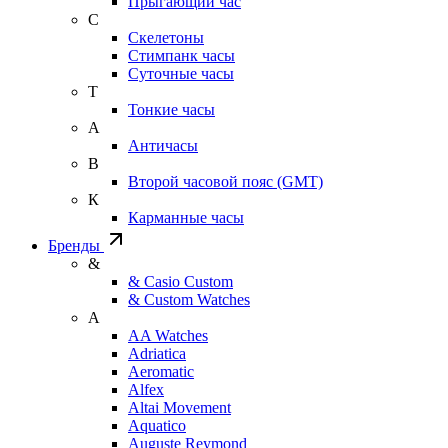
Прыгающий час
С
Скелетоны
Стимпанк часы
Суточные часы
Т
Тонкие часы
А
Античасы
В
Второй часовой пояс (GMT)
К
Карманные часы
Бренды
&
& Casio Custom
& Custom Watches
A
AA Watches
Adriatica
Aeromatic
Alfex
Altai Movement
Aquatico
Auguste Reymond