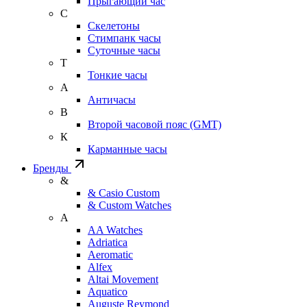
Прыгающий час
С
Скелетоны
Стимпанк часы
Суточные часы
Т
Тонкие часы
А
Античасы
В
Второй часовой пояс (GMT)
К
Карманные часы
Бренды
&
& Casio Custom
& Custom Watches
A
AA Watches
Adriatica
Aeromatic
Alfex
Altai Movement
Aquatico
Auguste Reymond