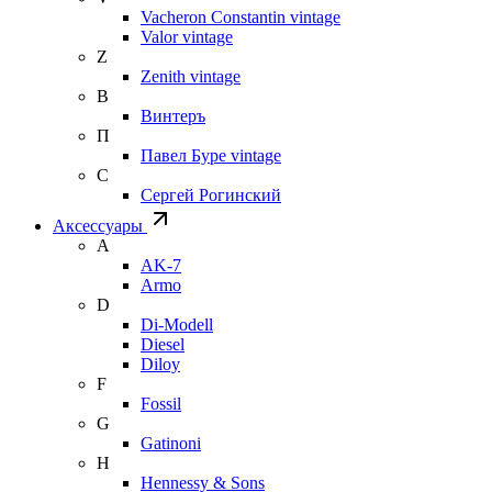
Vacheron Constantin vintage
Valor vintage
Z
Zenith vintage
В
Винтеръ
П
Павел Буре vintage
С
Сергей Рогинский
Аксессуары
A
AK-7
Armo
D
Di-Modell
Diesel
Diloy
F
Fossil
G
Gatinoni
H
Hennessy & Sons