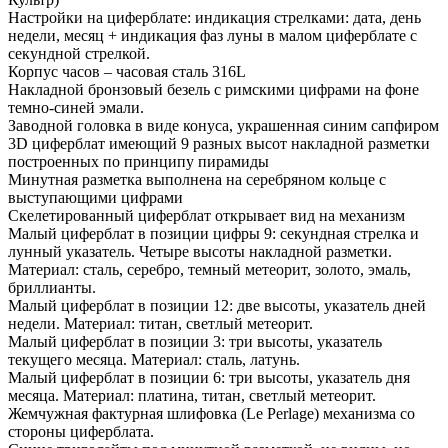
Настройки на циферблате: индикация стрелками: дата, день
недели, месяц + индикация фаз луны в малом циферблате с
секундной стрелкой.
Корпус часов – часовая сталь 316L
Накладной бронзовый безель с римскими цифрами на фоне
темно-синей эмали.
Заводной головка в виде конуса, украшенная синим сапфиром
3D циферблат имеющий 9 разных высот накладной разметки
построенных по принципу пирамиды
Минутная разметка выполнена на серебряном кольце с
выступающими цифрами
Скелетированный циферблат открывает вид на механизм
Малый циферблат в позиции цифры 9: секундная стрелка и
лунный указатель. Четыре высоты накладной разметки.
Материал: сталь, серебро, темный метеорит, золото, эмаль,
бриллианты.
Малый циферблат в позиции 12: две высоты, указатель дней
недели. Материал: титан, светлый метеорит.
Малый циферблат в позиции 3: три высоты, указатель
текущего месяца. Материал: сталь, латунь.
Малый циферблат в позиции 6: три высоты, указатель дня
месяца. Материал: платина, титан, светлый метеорит.
Жемчужная фактурная шлифовка (Le Perlage) механизма со
стороны циферблата.