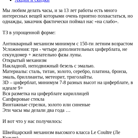
Мы любим делать часы, и за 13 лет работы есть много
интересных вещей которыми очень приятно похвастаться, но
однажды, заказчик фактически поймал нас «на слабо».
ТЗ в упрощенной форме:
Антикварный механизм минимум с 150-ти летним возрастом
Усложнения: три - четыре дополнительных циферблата, не
секундомер + желательно фазы луны.
Открытый механизм
Накладной, неподвижный безель с эмалью.
Материалы: сталь, титан, золото, серебро, платина, бронза,
эмаль, бриллианты, метеорит, триголайты.
3D – циферблат, минимум 7-8 разных высот на циферблате, в
идеале 9+
Вся разметка на циферблате кириллицей
Сапфировые стекла
Винтажные стрелки, золото или синеные
Эти часы мы делали два года …
И вот что у нас получилось:
Швейцарский механизм высокого класса Le Coultre (Ле
Культр)