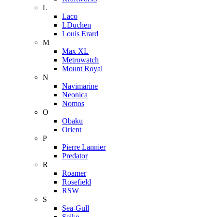
L
Laco
LDuchen
Louis Erard
M
Max XL
Metrowatch
Mount Royal
N
Navimarine
Neonica
Nomos
O
Obaku
Orient
P
Pierre Lannier
Predator
R
Roamer
Rosefield
RSW
S
Sea-Gull
Seiko