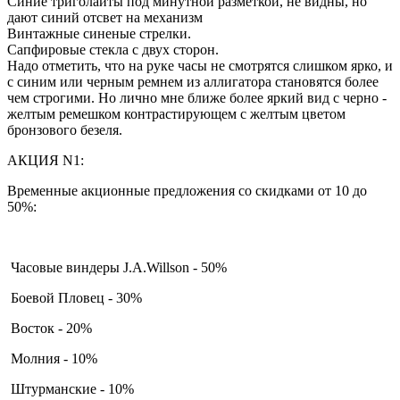
Синие триголайты под минутной разметкой, не видны, но
дают синий отсвет на механизм
Винтажные синеные стрелки.
Сапфировые стекла с двух сторон.
Надо отметить, что на руке часы не смотрятся слишком ярко, и
с синим или черным ремнем из аллигатора становятся более
чем строгими. Но лично мне ближе более яркий вид с черно -
желтым ремешком контрастирующем с желтым цветом
бронзового безеля.
АКЦИЯ N1:
Временные акционные предложения со скидками от 10 до
50%:
Часовые виндеры J.A.Willson - 50%
Боевой Пловец - 30%
Восток - 20%
Молния - 10%
Штурманские - 10%