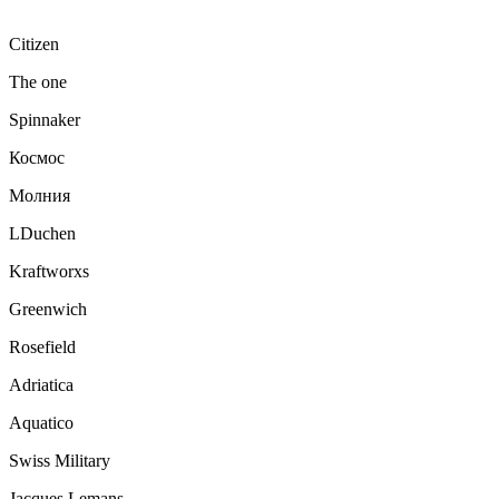
Citizen
The one
Spinnaker
Космос
Молния
LDuchen
Kraftworxs
Greenwich
Rosefield
Adriatica
Aquatico
Swiss Military
Jacques Lemans