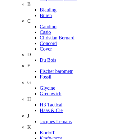
B
Blauling
Buren
C
Candino
Casio
Christian Bernard
Concord
Cover
D
Du Bois
F
Fischer barometr
Fossil
G
Glycine
Greenwich
H
H3 Tactical
Haas & Cie
J
Jacques Lemans
K
Korloff
Kraftworxs