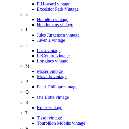
E.Howard vintage
Excelsior Park Vintage
H
Hamilton vintage
Hebdomans vintage
J
Jules Jurgensen vintage
Juvenia vintage
L
Laco vintage
LeCoultre vintage
Longines vintage
M
Moser vintage
Movado vintage
P
Patek Philippe vintage
Q
Qte Botte vintage
R
Rolex vintage
T
Tissot vintage
Tourbillon Mobilis vintage
V