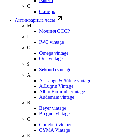
Ракета
С
Сибирь
Антикварные часы
М
Молния СССР
I
IWC vintage
O
Omega vintage
Oris vintage
S
Sekonda vintage
A
A. Lange & Söhne vintage
A.Lugrin Vintage
Albin Bourquin vintage
Audemars vintage
B
Beyer vintage
Breguet vintage
C
Cortebert vintage
CYMA Vintage
E