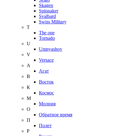
Skagen
Spinnaker
Svalbard
Swiss Military
T
The one
Tornado
U
Umnyashov
V
Versace
А
Агат
В
Восток
К
Космос
М
Молния
О
Обратное время
П
Полет
Р