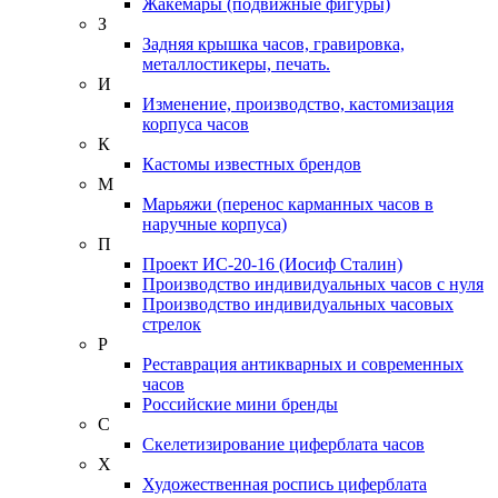
Жакемары (подвижные фигуры)
З
Задняя крышка часов, гравировка,
металлостикеры, печать.
И
Изменение, производство, кастомизация
корпуса часов
К
Кастомы известных брендов
М
Марьяжи (перенос карманных часов в
наручные корпуса)
П
Проект ИС-20-16 (Иосиф Сталин)
Производство индивидуальных часов с нуля
Производство индивидуальных часовых
стрелок
Р
Реставрация антикварных и современных
часов
Российские мини бренды
С
Скелетизирование циферблата часов
Х
Художественная роспись циферблата