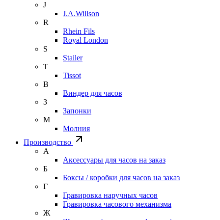
J
J.A.Willson
R
Rhein Fils
Royal London
S
Stailer
T
Tissot
В
Виндер для часов
З
Запонки
М
Молния
Производство
А
Аксессуары для часов на заказ
Б
Боксы / коробки для часов на заказ
Г
Гравировка наручных часов
Гравировка часового механизма
Ж