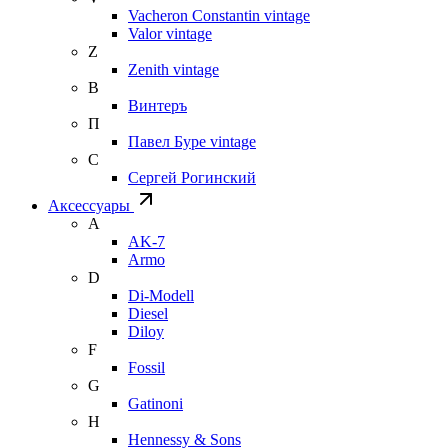
Vacheron Constantin vintage
Valor vintage
Z
Zenith vintage
В
Винтеръ
П
Павел Буре vintage
С
Сергей Рогинский
Аксессуары
A
AK-7
Armo
D
Di-Modell
Diesel
Diloy
F
Fossil
G
Gatinoni
H
Hennessy & Sons