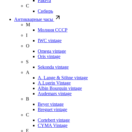
Ракета
С
Сибирь
Антикварные часы
М
Молния СССР
I
IWC vintage
O
Omega vintage
Oris vintage
S
Sekonda vintage
A
A. Lange & Söhne vintage
A.Lugrin Vintage
Albin Bourquin vintage
Audemars vintage
B
Beyer vintage
Breguet vintage
C
Cortebert vintage
CYMA Vintage
E