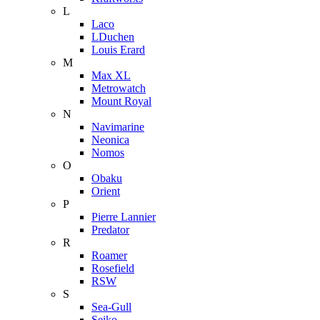
L
Laco
LDuchen
Louis Erard
M
Max XL
Metrowatch
Mount Royal
N
Navimarine
Neonica
Nomos
O
Obaku
Orient
P
Pierre Lannier
Predator
R
Roamer
Rosefield
RSW
S
Sea-Gull
Seiko