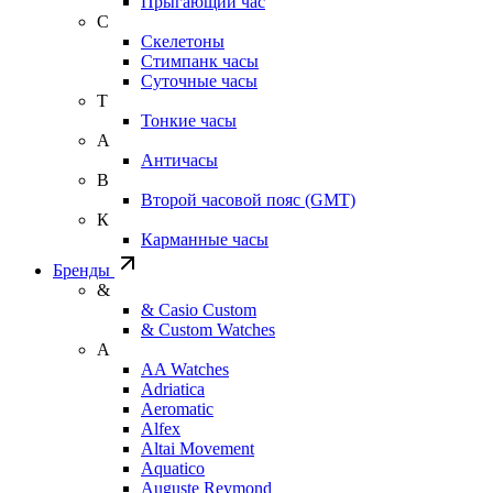
Прыгающий час
С
Скелетоны
Стимпанк часы
Суточные часы
Т
Тонкие часы
А
Античасы
В
Второй часовой пояс (GMT)
К
Карманные часы
Бренды
&
& Casio Custom
& Custom Watches
A
AA Watches
Adriatica
Aeromatic
Alfex
Altai Movement
Aquatico
Auguste Reymond