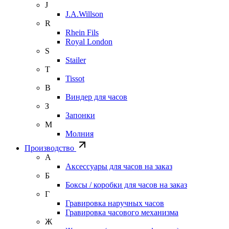
J
J.A.Willson
R
Rhein Fils
Royal London
S
Stailer
T
Tissot
В
Виндер для часов
З
Запонки
М
Молния
Производство
А
Аксессуары для часов на заказ
Б
Боксы / коробки для часов на заказ
Г
Гравировка наручных часов
Гравировка часового механизма
Ж