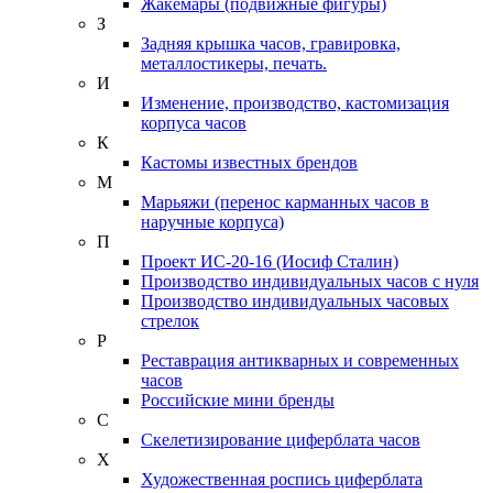
Жакемары (подвижные фигуры)
З
Задняя крышка часов, гравировка,
металлостикеры, печать.
И
Изменение, производство, кастомизация
корпуса часов
К
Кастомы известных брендов
М
Марьяжи (перенос карманных часов в
наручные корпуса)
П
Проект ИС-20-16 (Иосиф Сталин)
Производство индивидуальных часов с нуля
Производство индивидуальных часовых
стрелок
Р
Реставрация антикварных и современных
часов
Российские мини бренды
С
Скелетизирование циферблата часов
Х
Художественная роспись циферблата