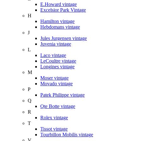
E.Howard vintage
Excelsior Park Vintage
H
Hamilton vintage
Hebdomans vintage
J
Jules Jurgensen vintage
Juvenia vintage
L
Laco vintage
LeCoultre vintage
Longines vintage
M
Moser vintage
Movado vintage
P
Patek Philippe vintage
Q
Qte Botte vintage
R
Rolex vintage
T
Tissot vintage
Tourbillon Mobilis vintage
V