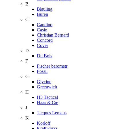
B
Blauling
Buren
C
Candino
Casio
Christian Bernard
Concord
Cover
D
Du Bois
F
Fischer barometr
Fossil
G
Glycine
Greenwich
H
H3 Tactical
Haas & Cie
J
Jacques Lemans
K
Korloff
Kraftworxs