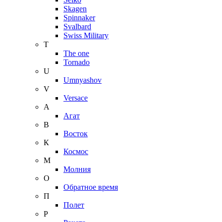
Skagen
Spinnaker
Svalbard
Swiss Military
T
The one
Tornado
U
Umnyashov
V
Versace
А
Агат
В
Восток
К
Космос
М
Молния
О
Обратное время
П
Полет
Р