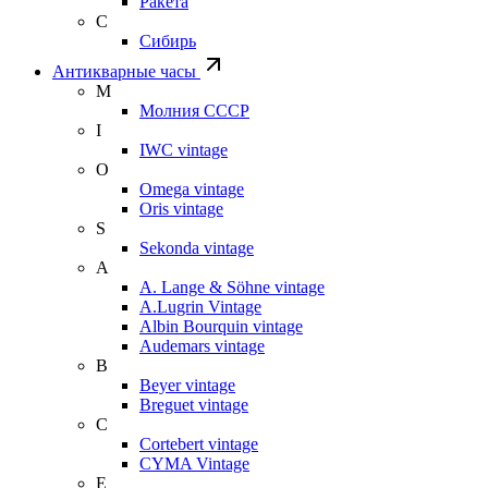
Ракета
С
Сибирь
Антикварные часы
М
Молния СССР
I
IWC vintage
O
Omega vintage
Oris vintage
S
Sekonda vintage
A
A. Lange & Söhne vintage
A.Lugrin Vintage
Albin Bourquin vintage
Audemars vintage
B
Beyer vintage
Breguet vintage
C
Cortebert vintage
CYMA Vintage
E