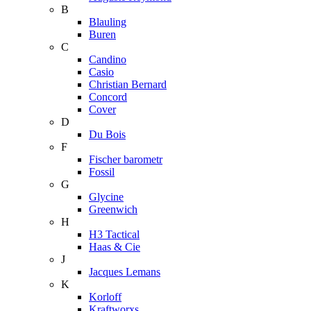
B
Blauling
Buren
C
Candino
Casio
Christian Bernard
Concord
Cover
D
Du Bois
F
Fischer barometr
Fossil
G
Glycine
Greenwich
H
H3 Tactical
Haas & Cie
J
Jacques Lemans
K
Korloff
Kraftworxs