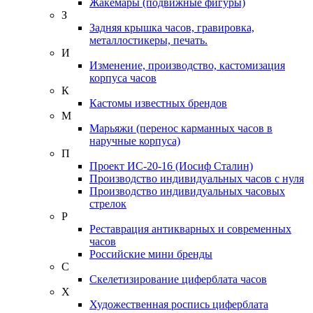
Жакемары (подвижные фигуры)
З
Задняя крышка часов, гравировка,
металлостикеры, печать.
И
Изменение, производство, кастомизация
корпуса часов
К
Кастомы известных брендов
М
Марьяжи (перенос карманных часов в
наручные корпуса)
П
Проект ИС-20-16 (Иосиф Сталин)
Производство индивидуальных часов с нуля
Производство индивидуальных часовых
стрелок
Р
Реставрация антикварных и современных
часов
Российские мини бренды
С
Скелетизирование циферблата часов
Х
Художественная роспись циферблата