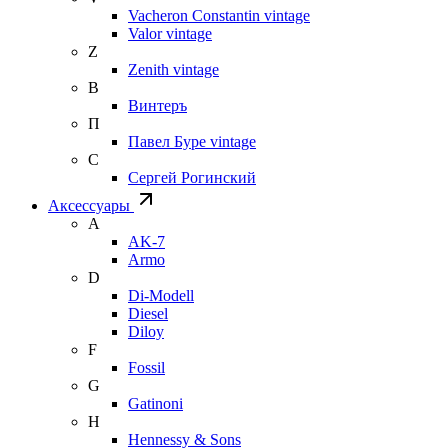
Vacheron Constantin vintage
Valor vintage
Z
Zenith vintage
В
Винтеръ
П
Павел Буре vintage
С
Сергей Рогинский
Аксессуары
A
AK-7
Armo
D
Di-Modell
Diesel
Diloy
F
Fossil
G
Gatinoni
H
Hennessy & Sons