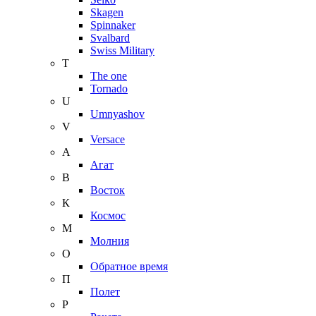
Skagen
Spinnaker
Svalbard
Swiss Military
T
The one
Tornado
U
Umnyashov
V
Versace
А
Агат
В
Восток
К
Космос
М
Молния
О
Обратное время
П
Полет
Р