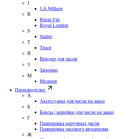
J
J.A.Willson
R
Rhein Fils
Royal London
S
Stailer
T
Tissot
В
Виндер для часов
З
Запонки
М
Молния
Производство
А
Аксессуары для часов на заказ
Б
Боксы / коробки для часов на заказ
Г
Гравировка наручных часов
Гравировка часового механизма
Ж