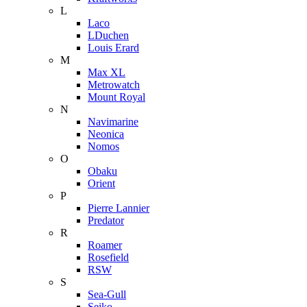
L
Laco
LDuchen
Louis Erard
M
Max XL
Metrowatch
Mount Royal
N
Navimarine
Neonica
Nomos
O
Obaku
Orient
P
Pierre Lannier
Predator
R
Roamer
Rosefield
RSW
S
Sea-Gull
Seiko