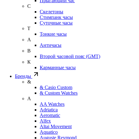
Прыгающий час
С
Скелетоны
Стимпанк часы
Суточные часы
Т
Тонкие часы
А
Античасы
В
Второй часовой пояс (GMT)
К
Карманные часы
Бренды
&
& Casio Custom
& Custom Watches
A
AA Watches
Adriatica
Aeromatic
Alfex
Altai Movement
Aquatico
Auguste Reymond