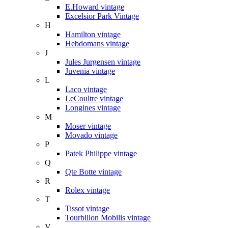
E.Howard vintage
Excelsior Park Vintage
H
Hamilton vintage
Hebdomans vintage
J
Jules Jurgensen vintage
Juvenia vintage
L
Laco vintage
LeCoultre vintage
Longines vintage
M
Moser vintage
Movado vintage
P
Patek Philippe vintage
Q
Qte Botte vintage
R
Rolex vintage
T
Tissot vintage
Tourbillon Mobilis vintage
V