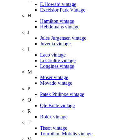
E.Howard vintage
Excelsior Park Vintage
H
Hamilton vintage
Hebdomans vintage
J
Jules Jurgensen vintage
Juvenia vintage
L
Laco vintage
LeCoultre vintage
Longines vintage
M
Moser vintage
Movado vintage
P
Patek Philippe vintage
Q
Qte Botte vintage
R
Rolex vintage
T
Tissot vintage
Tourbillon Mobilis vintage
V