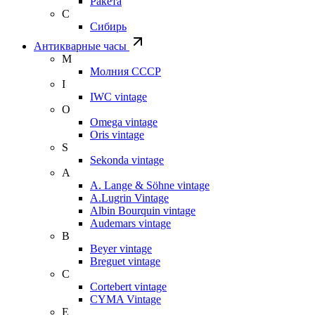
Ракета
С
Сибирь
Антикварные часы
М
Молния СССР
I
IWC vintage
O
Omega vintage
Oris vintage
S
Sekonda vintage
A
A. Lange & Söhne vintage
A.Lugrin Vintage
Albin Bourquin vintage
Audemars vintage
B
Beyer vintage
Breguet vintage
C
Cortebert vintage
CYMA Vintage
E