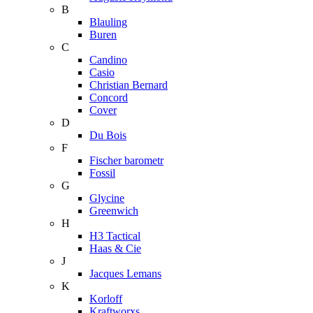
B
Blauling
Buren
C
Candino
Casio
Christian Bernard
Concord
Cover
D
Du Bois
F
Fischer barometr
Fossil
G
Glycine
Greenwich
H
H3 Tactical
Haas & Cie
J
Jacques Lemans
K
Korloff
Kraftworxs