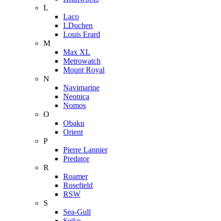
L
Laco
LDuchen
Louis Erard
M
Max XL
Metrowatch
Mount Royal
N
Navimarine
Neonica
Nomos
O
Obaku
Orient
P
Pierre Lannier
Predator
R
Roamer
Rosefield
RSW
S
Sea-Gull
Seiko