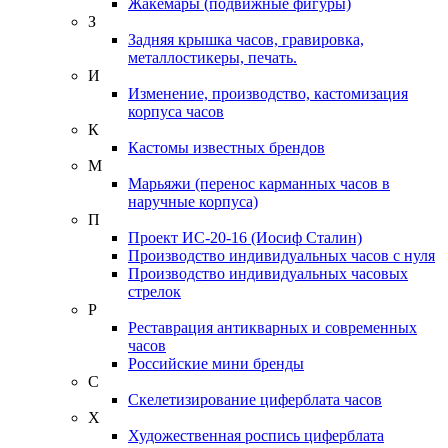
Жакемары (подвижные фигуры)
З
Задняя крышка часов, гравировка,
металлостикеры, печать.
И
Изменение, производство, кастомизация
корпуса часов
К
Кастомы известных брендов
М
Марьяжи (перенос карманных часов в
наручные корпуса)
П
Проект ИС-20-16 (Иосиф Сталин)
Производство индивидуальных часов с нуля
Производство индивидуальных часовых
стрелок
Р
Реставрация антикварных и современных
часов
Российские мини бренды
С
Скелетизирование циферблата часов
Х
Художественная роспись циферблата