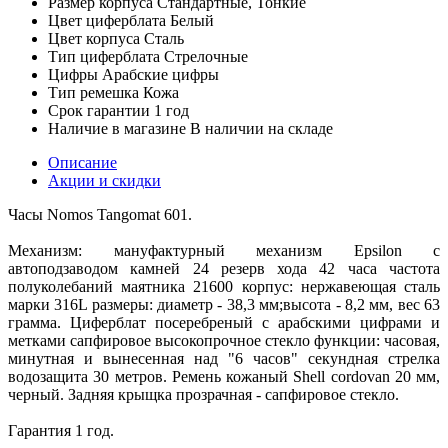
Размер корпуса
Стандартные, Тонкие
Цвет циферблата
Белый
Цвет корпуса
Сталь
Тип циферблата
Стрелочные
Цифры
Арабские цифры
Тип ремешка
Кожа
Срок гарантии
1 год
Наличие в магазине
В наличии на складе
Описание
Акции и скидки
Часы Nomos Tangomat 601.
Механизм: мануфактурный механизм Epsilon с
автоподзаводом камней 24 резерв хода 42 часа частота
полуколебаний маятника 21600 корпус: нержавеющая сталь
марки 316L размеры: диаметр - 38,3 мм;высота - 8,2 мм, вес 63
грамма. Циферблат посеребреный с арабскими цифрами и
метками сапфировое высокопрочное стекло функции: часовая,
минутная и вынесенная над "6 часов" секундная стрелка
водозащита 30 метров. Ремень кожаный Shell cordovan 20 мм,
черный. Задняя крыщка прозрачная - сапфировое стекло.
Гарантия 1 год.