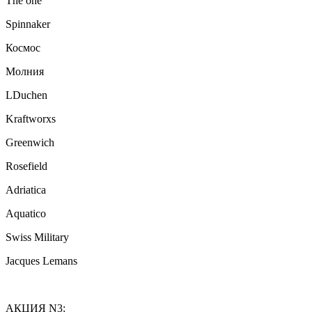
The one
Spinnaker
Космос
Молния
LDuchen
Kraftworxs
Greenwich
Rosefield
Adriatica
Aquatico
Swiss Military
Jacques Lemans
АКЦИЯ N3: