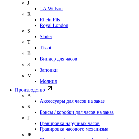
J
J.A.Willson
R
Rhein Fils
Royal London
S
Stailer
T
Tissot
В
Виндер для часов
З
Запонки
М
Молния
Производство
А
Аксессуары для часов на заказ
Б
Боксы / коробки для часов на заказ
Г
Гравировка наручных часов
Гравировка часового механизма
Ж