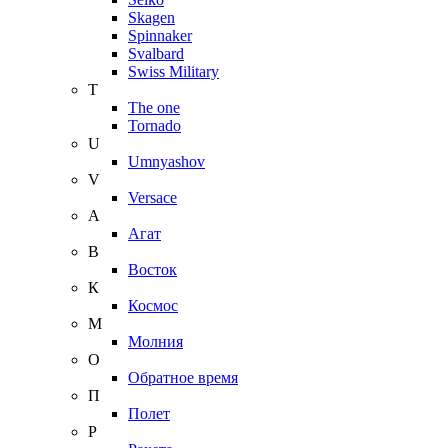
Skagen
Spinnaker
Svalbard
Swiss Military
T
The one
Tornado
U
Umnyashov
V
Versace
А
Агат
В
Восток
К
Космос
М
Молния
О
Обратное время
П
Полет
Р