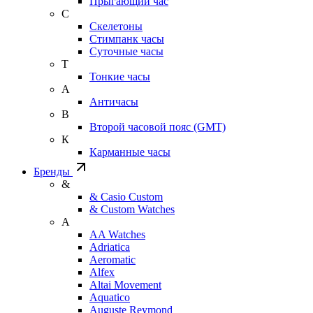
Прыгающий час
С
Скелетоны
Стимпанк часы
Суточные часы
Т
Тонкие часы
А
Античасы
В
Второй часовой пояс (GMT)
К
Карманные часы
Бренды
&
& Casio Custom
& Custom Watches
A
AA Watches
Adriatica
Aeromatic
Alfex
Altai Movement
Aquatico
Auguste Reymond