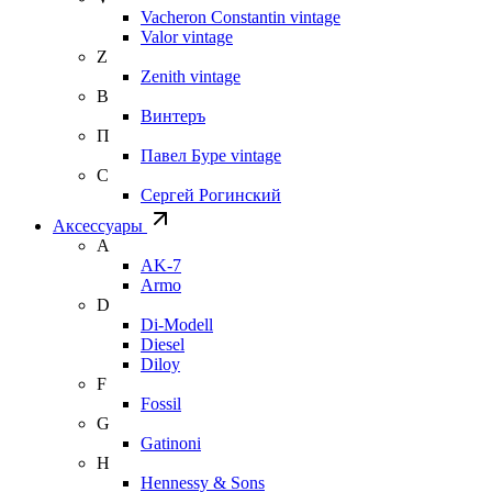
Vacheron Constantin vintage
Valor vintage
Z
Zenith vintage
В
Винтеръ
П
Павел Буре vintage
С
Сергей Рогинский
Аксессуары
A
AK-7
Armo
D
Di-Modell
Diesel
Diloy
F
Fossil
G
Gatinoni
H
Hennessy & Sons