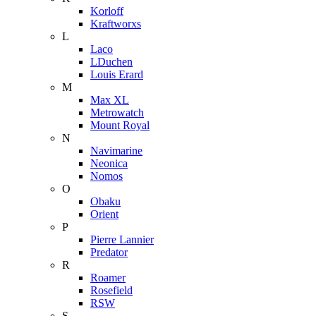
Korloff
Kraftworxs
L
Laco
LDuchen
Louis Erard
M
Max XL
Metrowatch
Mount Royal
N
Navimarine
Neonica
Nomos
O
Obaku
Orient
P
Pierre Lannier
Predator
R
Roamer
Rosefield
RSW
S