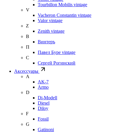
Tourbillon Mobilis vintage
V
Vacheron Constantin vintage
Valor vintage
Z
Zenith vintage
В
Винтеръ
П
Павел Буре vintage
С
Сергей Рогинский
Аксессуары
A
AK-7
Armo
D
Di-Modell
Diesel
Diloy
F
Fossil
G
Gatinoni