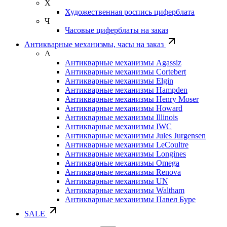
Х
Художественная роспись циферблата
Ч
Часовые циферблаты на заказ
Антикварные механизмы, часы на заказ
А
Антикварные механизмы Agassiz
Антикварные механизмы Cortebert
Антикварные механизмы Elgin
Антикварные механизмы Hampden
Антикварные механизмы Henry Moser
Антикварные механизмы Howard
Антикварные механизмы Illinois
Антикварные механизмы IWC
Антикварные механизмы Jules Jurgensen
Антикварные механизмы LeCoultre
Антикварные механизмы Longines
Антикварные механизмы Omega
Антикварные механизмы Renova
Антикварные механизмы UN
Антикварные механизмы Waltham
Антикварные механизмы Павел Буре
SALE