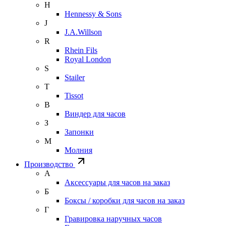
H
Hennessy & Sons
J
J.A.Willson
R
Rhein Fils
Royal London
S
Stailer
T
Tissot
В
Виндер для часов
З
Запонки
М
Молния
Производство
А
Аксессуары для часов на заказ
Б
Боксы / коробки для часов на заказ
Г
Гравировка наручных часов