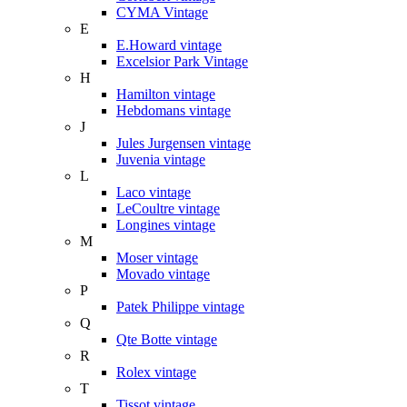
CYMA Vintage
E
E.Howard vintage
Excelsior Park Vintage
H
Hamilton vintage
Hebdomans vintage
J
Jules Jurgensen vintage
Juvenia vintage
L
Laco vintage
LeCoultre vintage
Longines vintage
M
Moser vintage
Movado vintage
P
Patek Philippe vintage
Q
Qte Botte vintage
R
Rolex vintage
T
Tissot vintage