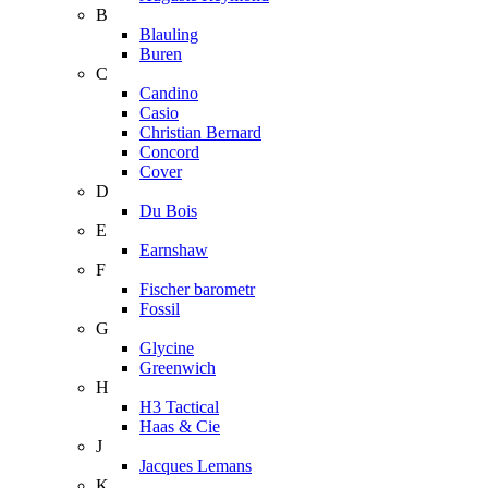
B
Blauling
Buren
C
Candino
Casio
Christian Bernard
Concord
Cover
D
Du Bois
E
Earnshaw
F
Fischer barometr
Fossil
G
Glycine
Greenwich
H
H3 Tactical
Haas & Cie
J
Jacques Lemans
K