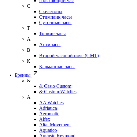
Прыгающий час
С
Скелетоны
Стимпанк часы
Суточные часы
Т
Тонкие часы
А
Античасы
В
Второй часовой пояс (GMT)
К
Карманные часы
Бренды
&
& Casio Custom
& Custom Watches
A
AA Watches
Adriatica
Aeromatic
Alfex
Altai Movement
Aquatico
Auguste Reymond