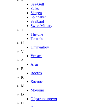
Sea-Gull
Seiko
Skagen
Spinnaker
Svalbard
Swiss Military
T
The one
Tornado
U
Umnyashov
V
Versace
А
Агат
В
Восток
К
Космос
М
Молния
О
Обратное время
П