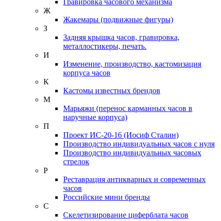
Гравировка часового механизма
Ж
Жакемары (подвижные фигуры)
З
Задняя крышка часов, гравировка,
металлостикеры, печать.
И
Изменение, производство, кастомизация
корпуса часов
К
Кастомы известных брендов
М
Марьяжи (перенос карманных часов в
наручные корпуса)
П
Проект ИС-20-16 (Иосиф Сталин)
Производство индивидуальных часов с нуля
Производство индивидуальных часовых
стрелок
Р
Реставрация антикварных и современных
часов
Российские мини бренды
С
Скелетизирование циферблата часов