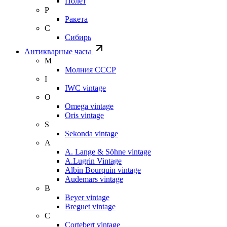
Полет
Р
Ракета
С
Сибирь
Антикварные часы
М
Молния СССР
I
IWC vintage
O
Omega vintage
Oris vintage
S
Sekonda vintage
A
A. Lange & Söhne vintage
A.Lugrin Vintage
Albin Bourquin vintage
Audemars vintage
B
Beyer vintage
Breguet vintage
C
Cortebert vintage