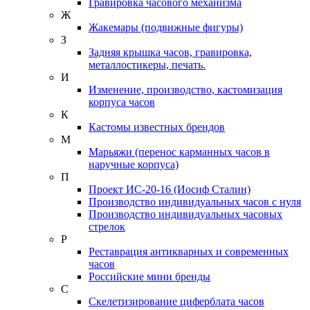
Гравировка часового механизма
Ж
Жакемары (подвижные фигуры)
З
Задняя крышка часов, гравировка,
металлостикеры, печать.
И
Изменение, производство, кастомизация
корпуса часов
К
Кастомы известных брендов
М
Марьяжи (перенос карманных часов в
наручные корпуса)
П
Проект ИС-20-16 (Иосиф Сталин)
Производство индивидуальных часов с нуля
Производство индивидуальных часовых
стрелок
Р
Реставрация антикварных и современных
часов
Российские мини бренды
С
Скелетизирование циферблата часов