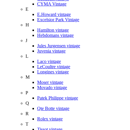
CYMA Vintage
E
E.Howard vintage
Excelsior Park Vintage
H
Hamilton vintage
Hebdomans vintage
J
Jules Jurgensen vintage
Juvenia vintage
L
Laco vintage
LeCoultre vintage
Longines vintage
M
Moser vintage
Movado vintage
P
Patek Philippe vintage
Q
Qte Botte vintage
R
Rolex vintage
T
Tissot vintage