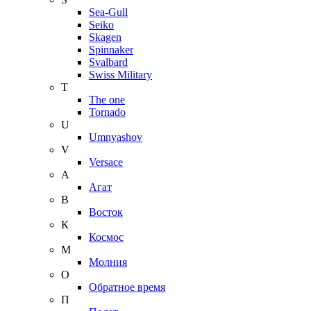
Sea-Gull
Seiko
Skagen
Spinnaker
Svalbard
Swiss Military
T
The one
Tornado
U
Umnyashov
V
Versace
А
Агат
В
Восток
К
Космос
М
Молния
О
Обратное время
П