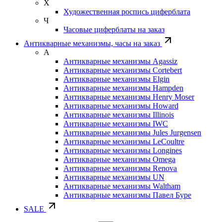
Х
Художественная роспись циферблата
Ч
Часовые циферблаты на заказ
Антикварные механизмы, часы на заказ
А
Антикварные механизмы Agassiz
Антикварные механизмы Cortebert
Антикварные механизмы Elgin
Антикварные механизмы Hampden
Антикварные механизмы Henry Moser
Антикварные механизмы Howard
Антикварные механизмы Illinois
Антикварные механизмы IWC
Антикварные механизмы Jules Jurgensen
Антикварные механизмы LeCoultre
Антикварные механизмы Longines
Антикварные механизмы Omega
Антикварные механизмы Renova
Антикварные механизмы UN
Антикварные механизмы Waltham
Антикварные механизмы Павел Буре
SALE