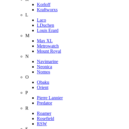
Korloff
Kraftworxs
L
Laco
LDuchen
Louis Erard
M
Max XL
Metrowatch
Mount Royal
N
Navimarine
Neonica
Nomos
O
Obaku
Orient
P
Pierre Lannier
Predator
R
Roamer
Rosefield
RSW
S