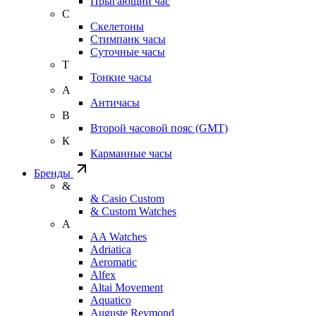
Прыгающий час
С
Скелетоны
Стимпанк часы
Суточные часы
Т
Тонкие часы
А
Античасы
В
Второй часовой пояс (GMT)
К
Карманные часы
Бренды
&
& Casio Custom
& Custom Watches
A
AA Watches
Adriatica
Aeromatic
Alfex
Altai Movement
Aquatico
Auguste Reymond