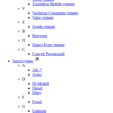
Tourbillon Mobilis vintage
V
Vacheron Constantin vintage
Valor vintage
Z
Zenith vintage
В
Винтеръ
П
Павел Буре vintage
С
Сергей Рогинский
Аксессуары
A
AK-7
Armo
D
Di-Modell
Diesel
Diloy
F
Fossil
G
Gatinoni