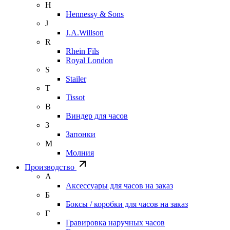
H
Hennessy & Sons
J
J.A.Willson
R
Rhein Fils
Royal London
S
Stailer
T
Tissot
В
Виндер для часов
З
Запонки
М
Молния
Производство
А
Аксессуары для часов на заказ
Б
Боксы / коробки для часов на заказ
Г
Гравировка наручных часов