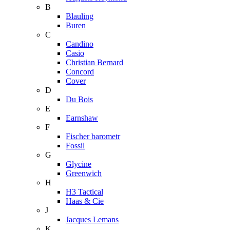
B
Blauling
Buren
C
Candino
Casio
Christian Bernard
Concord
Cover
D
Du Bois
E
Earnshaw
F
Fischer barometr
Fossil
G
Glycine
Greenwich
H
H3 Tactical
Haas & Cie
J
Jacques Lemans
K