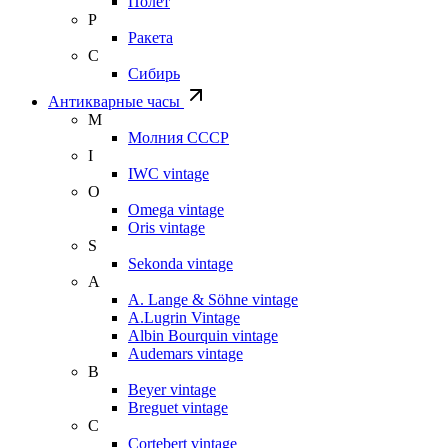
Полет
Р
Ракета
С
Сибирь
Антикварные часы
М
Молния СССР
I
IWC vintage
O
Omega vintage
Oris vintage
S
Sekonda vintage
A
A. Lange & Söhne vintage
A.Lugrin Vintage
Albin Bourquin vintage
Audemars vintage
B
Beyer vintage
Breguet vintage
C
Cortebert vintage