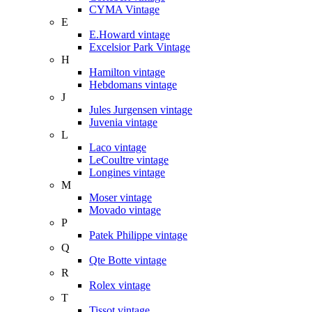
CYMA Vintage
E
E.Howard vintage
Excelsior Park Vintage
H
Hamilton vintage
Hebdomans vintage
J
Jules Jurgensen vintage
Juvenia vintage
L
Laco vintage
LeCoultre vintage
Longines vintage
M
Moser vintage
Movado vintage
P
Patek Philippe vintage
Q
Qte Botte vintage
R
Rolex vintage
T
Tissot vintage