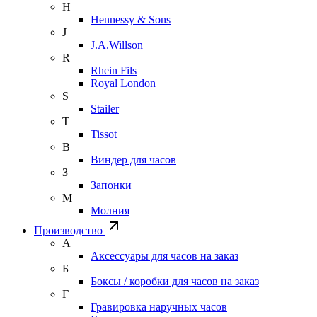
H
Hennessy & Sons
J
J.A.Willson
R
Rhein Fils
Royal London
S
Stailer
T
Tissot
В
Виндер для часов
З
Запонки
М
Молния
Производство
А
Аксессуары для часов на заказ
Б
Боксы / коробки для часов на заказ
Г
Гравировка наручных часов