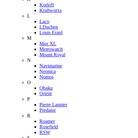
Korloff
Kraftworxs
L
Laco
LDuchen
Louis Erard
M
Max XL
Metrowatch
Mount Royal
N
Navimarine
Neonica
Nomos
O
Obaku
Orient
P
Pierre Lannier
Predator
R
Roamer
Rosefield
RSW
S