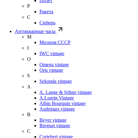
Полет
Р
Ракета
С
Сибирь
Антикварные часы
М
Молния СССР
I
IWC vintage
O
Omega vintage
Oris vintage
S
Sekonda vintage
A
A. Lange & Söhne vintage
A.Lugrin Vintage
Albin Bourquin vintage
Audemars vintage
B
Beyer vintage
Breguet vintage
C
Cortebert vintage