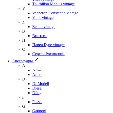
Tourbillon Mobilis vintage
V
Vacheron Constantin vintage
Valor vintage
Z
Zenith vintage
В
Винтеръ
П
Павел Буре vintage
С
Сергей Рогинский
Аксессуары
A
AK-7
Armo
D
Di-Modell
Diesel
Diloy
F
Fossil
G
Gatinoni