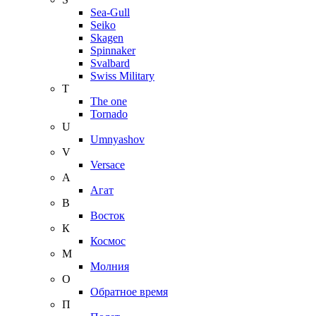
Sea-Gull
Seiko
Skagen
Spinnaker
Svalbard
Swiss Military
T
The one
Tornado
U
Umnyashov
V
Versace
А
Агат
В
Восток
К
Космос
М
Молния
О
Обратное время
П