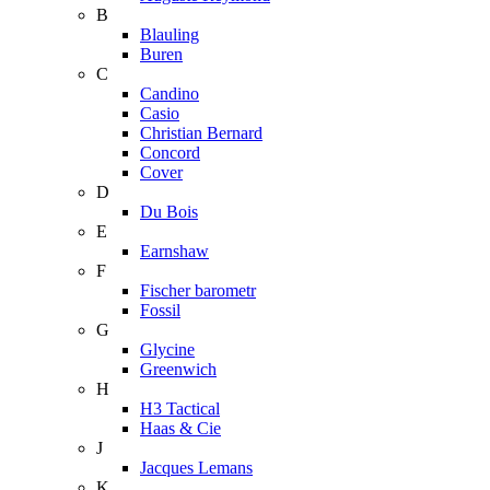
B
Blauling
Buren
C
Candino
Casio
Christian Bernard
Concord
Cover
D
Du Bois
E
Earnshaw
F
Fischer barometr
Fossil
G
Glycine
Greenwich
H
H3 Tactical
Haas & Cie
J
Jacques Lemans
K