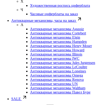
Х
Художественная роспись циферблата
Ч
Часовые циферблаты на заказ
Антикварные механизмы, часы на заказ
А
Антикварные механизмы Agassiz
Антикварные механизмы Cortebert
Антикварные механизмы Elgin
Антикварные механизмы Hampden
Антикварные механизмы Henry Moser
Антикварные механизмы Howard
Антикварные механизмы Illinois
Антикварные механизмы IWC
Антикварные механизмы Jules Jurgensen
Антикварные механизмы LeCoultre
Антикварные механизмы Longines
Антикварные механизмы Omega
Антикварные механизмы Renova
Антикварные механизмы UN
Антикварные механизмы Waltham
Антикварные механизмы Павел Буре
SALE