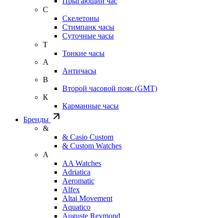
Прыгающий час
С
Скелетоны
Стимпанк часы
Суточные часы
Т
Тонкие часы
А
Античасы
В
Второй часовой пояс (GMT)
К
Карманные часы
Бренды
&
& Casio Custom
& Custom Watches
A
AA Watches
Adriatica
Aeromatic
Alfex
Altai Movement
Aquatico
Auguste Reymond