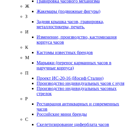
Гравировка часового механизма
Ж
Жакемары (подвижные фигуры)
З
Задняя крышка часов, гравировка,
металлостикеры, печать.
И
Изменение, производство, кастомизация
корпуса часов
К
Кастомы известных брендов
М
Марьяжи (перенос карманных часов в
наручные корпуса)
П
Проект ИС-20-16 (Иосиф Сталин)
Производство индивидуальных часов с нуля
Производство индивидуальных часовых
стрелок
Р
Реставрация антикварных и современных
часов
Российские мини бренды
С
Скелетизирование циферблата часов