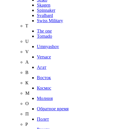
Skagen
Spinnaker
Svalbard
Swiss Military
T
The one
Tornado
U
Umnyashov
V
Versace
А
Агат
В
Восток
К
Космос
М
Молния
О
Обратное время
П
Полет
Р