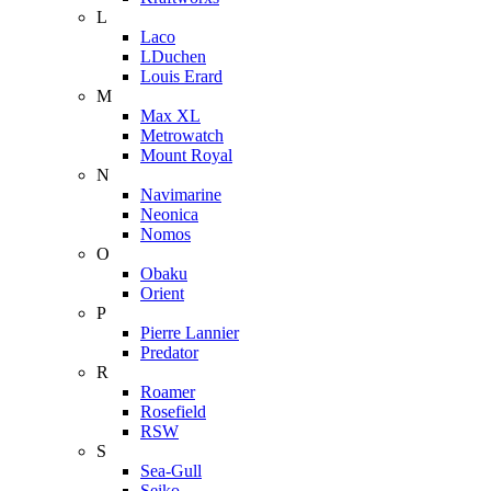
L
Laco
LDuchen
Louis Erard
M
Max XL
Metrowatch
Mount Royal
N
Navimarine
Neonica
Nomos
O
Obaku
Orient
P
Pierre Lannier
Predator
R
Roamer
Rosefield
RSW
S
Sea-Gull
Seiko