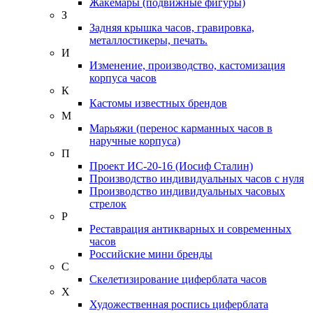
Жакемары (подвижные фигуры)
З
Задняя крышка часов, гравировка,
металлостикеры, печать.
И
Изменение, производство, кастомизация
корпуса часов
К
Кастомы известных брендов
М
Марьяжи (перенос карманных часов в
наручные корпуса)
П
Проект ИС-20-16 (Иосиф Сталин)
Производство индивидуальных часов с нуля
Производство индивидуальных часовых
стрелок
Р
Реставрация антикварных и современных
часов
Российские мини бренды
С
Скелетизирование циферблата часов
Х
Художественная роспись циферблата