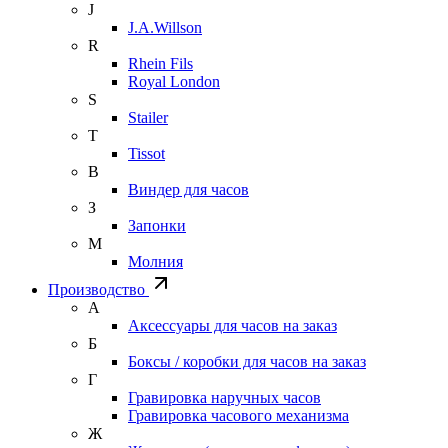
J
J.A.Willson
R
Rhein Fils
Royal London
S
Stailer
T
Tissot
В
Виндер для часов
З
Запонки
М
Молния
Производство
А
Аксессуары для часов на заказ
Б
Боксы / коробки для часов на заказ
Г
Гравировка наручных часов
Гравировка часового механизма
Ж