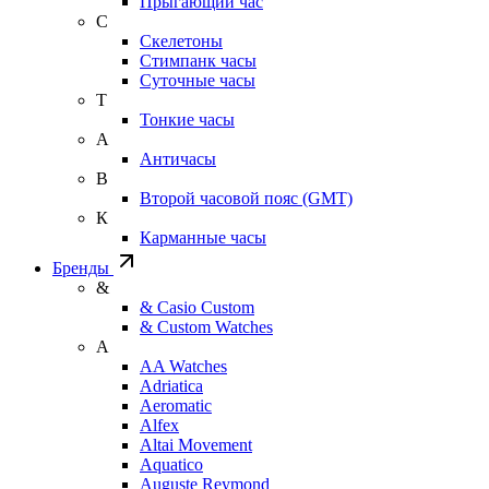
Прыгающий час
С
Скелетоны
Стимпанк часы
Суточные часы
Т
Тонкие часы
А
Античасы
В
Второй часовой пояс (GMT)
К
Карманные часы
Бренды
&
& Casio Custom
& Custom Watches
A
AA Watches
Adriatica
Aeromatic
Alfex
Altai Movement
Aquatico
Auguste Reymond