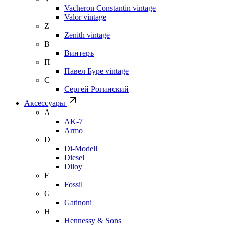
Vacheron Constantin vintage
Valor vintage
Z
Zenith vintage
В
Винтеръ
П
Павел Буре vintage
С
Сергей Рогинский
Аксессуары
A
AK-7
Armo
D
Di-Modell
Diesel
Diloy
F
Fossil
G
Gatinoni
H
Hennessy & Sons