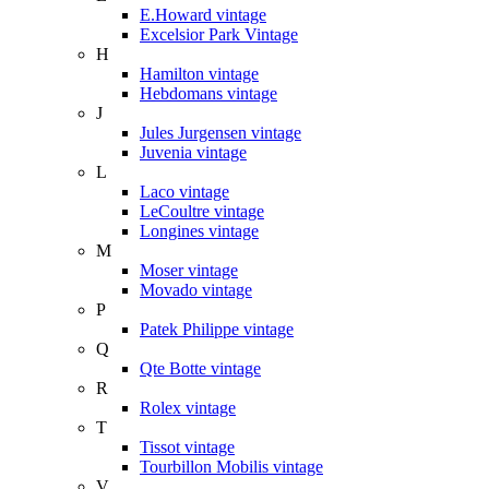
E.Howard vintage
Excelsior Park Vintage
H
Hamilton vintage
Hebdomans vintage
J
Jules Jurgensen vintage
Juvenia vintage
L
Laco vintage
LeCoultre vintage
Longines vintage
M
Moser vintage
Movado vintage
P
Patek Philippe vintage
Q
Qte Botte vintage
R
Rolex vintage
T
Tissot vintage
Tourbillon Mobilis vintage
V