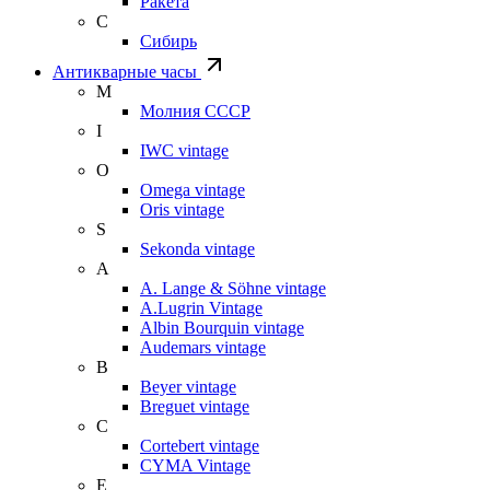
Ракета
С
Сибирь
Антикварные часы
М
Молния СССР
I
IWC vintage
O
Omega vintage
Oris vintage
S
Sekonda vintage
A
A. Lange & Söhne vintage
A.Lugrin Vintage
Albin Bourquin vintage
Audemars vintage
B
Beyer vintage
Breguet vintage
C
Cortebert vintage
CYMA Vintage
E