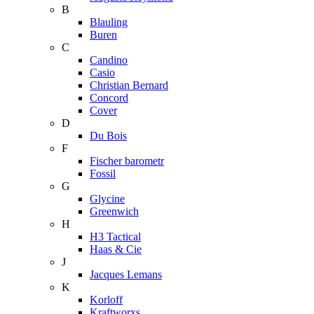
B
Blauling
Buren
C
Candino
Casio
Christian Bernard
Concord
Cover
D
Du Bois
F
Fischer barometr
Fossil
G
Glycine
Greenwich
H
H3 Tactical
Haas & Cie
J
Jacques Lemans
K
Korloff
Kraftworxs