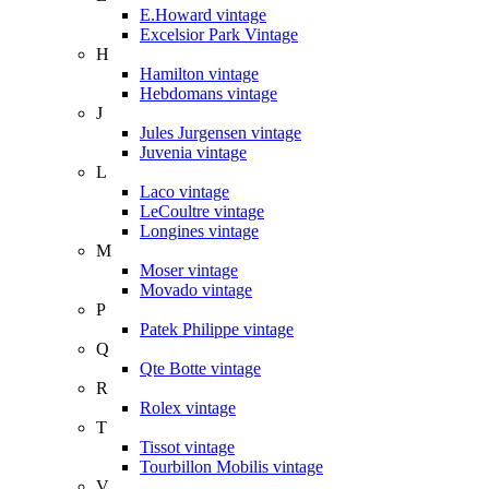
E.Howard vintage
Excelsior Park Vintage
H
Hamilton vintage
Hebdomans vintage
J
Jules Jurgensen vintage
Juvenia vintage
L
Laco vintage
LeCoultre vintage
Longines vintage
M
Moser vintage
Movado vintage
P
Patek Philippe vintage
Q
Qte Botte vintage
R
Rolex vintage
T
Tissot vintage
Tourbillon Mobilis vintage
V