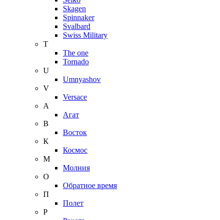
Skagen
Spinnaker
Svalbard
Swiss Military
T
The one
Tornado
U
Umnyashov
V
Versace
А
Агат
В
Восток
К
Космос
М
Молния
О
Обратное время
П
Полет
Р