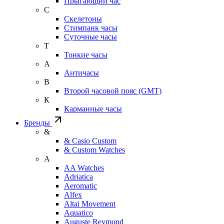
Прыгающий час
С
Скелетоны
Стимпанк часы
Суточные часы
Т
Тонкие часы
А
Античасы
В
Второй часовой пояс (GMT)
К
Карманные часы
Бренды
&
& Casio Custom
& Custom Watches
A
AA Watches
Adriatica
Aeromatic
Alfex
Altai Movement
Aquatico
Auguste Reymond