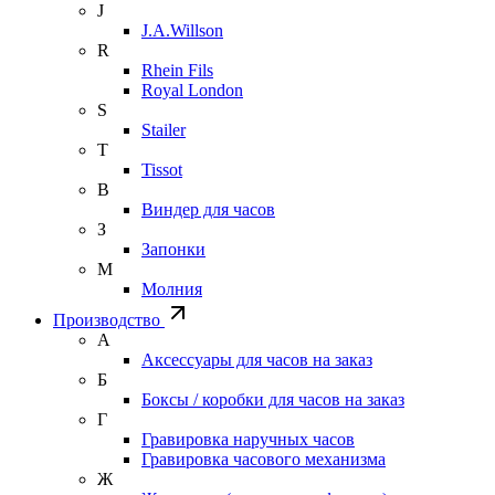
J
J.A.Willson
R
Rhein Fils
Royal London
S
Stailer
T
Tissot
В
Виндер для часов
З
Запонки
М
Молния
Производство
А
Аксессуары для часов на заказ
Б
Боксы / коробки для часов на заказ
Г
Гравировка наручных часов
Гравировка часового механизма
Ж