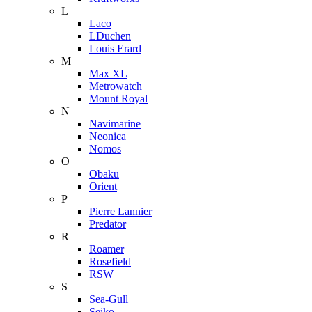
L
Laco
LDuchen
Louis Erard
M
Max XL
Metrowatch
Mount Royal
N
Navimarine
Neonica
Nomos
O
Obaku
Orient
P
Pierre Lannier
Predator
R
Roamer
Rosefield
RSW
S
Sea-Gull
Seiko