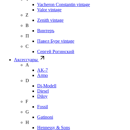
Vacheron Constantin vintage
Valor vintage
Z
Zenith vintage
В
Винтеръ
П
Павел Буре vintage
С
Сергей Рогинский
Аксессуары
A
AK-7
Armo
D
Di-Modell
Diesel
Diloy
F
Fossil
G
Gatinoni
H
Hennessy & Sons