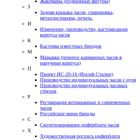
Жакемары (подвижные фигуры)
З
Задняя крышка часов, гравировка,
металлостикеры, печать.
И
Изменение, производство, кастомизация
корпуса часов
К
Кастомы известных брендов
М
Марьяжи (перенос карманных часов в
наручные корпуса)
П
Проект ИС-20-16 (Иосиф Сталин)
Производство индивидуальных часов с нуля
Производство индивидуальных часовых
стрелок
Р
Реставрация антикварных и современных
часов
Российские мини бренды
С
Скелетизирование циферблата часов
Х
Художественная роспись циферблата