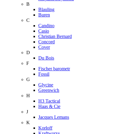
B
Blauling
Buren
C
Candino
Casio
Christian Bernard
Concord
Cover
D
Du Bois
F
Fischer barometr
Fossil
G
Glycine
Greenwich
H
H3 Tactical
Haas & Cie
J
Jacques Lemans
K
Korloff
Kraftworxs