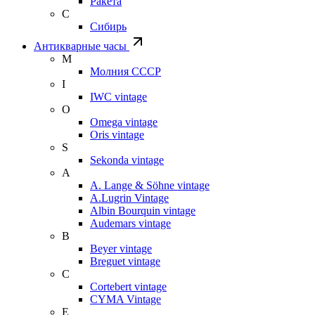
Ракета
С
Сибирь
Антикварные часы
М
Молния СССР
I
IWC vintage
O
Omega vintage
Oris vintage
S
Sekonda vintage
A
A. Lange & Söhne vintage
A.Lugrin Vintage
Albin Bourquin vintage
Audemars vintage
B
Beyer vintage
Breguet vintage
C
Cortebert vintage
CYMA Vintage
E