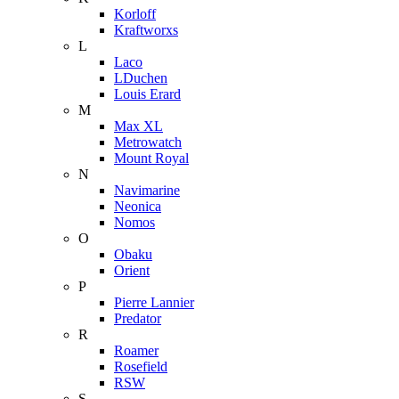
Korloff
Kraftworxs
L
Laco
LDuchen
Louis Erard
M
Max XL
Metrowatch
Mount Royal
N
Navimarine
Neonica
Nomos
O
Obaku
Orient
P
Pierre Lannier
Predator
R
Roamer
Rosefield
RSW
S