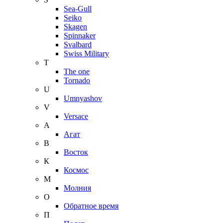
Sea-Gull
Seiko
Skagen
Spinnaker
Svalbard
Swiss Military
T
The one
Tornado
U
Umnyashov
V
Versace
А
Агат
В
Восток
К
Космос
М
Молния
О
Обратное время
П