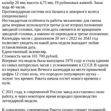
калибр 26 мм; высота 4,75 мм; 19 рубиновых камней. Запас
хода 40 часов.
Противоударная система оси баланса и анкерного колеса
(опционально)
Нестандартная особенность работы механизма: для смены
даты впервые используется третье (а не второе) положение
заводной головки, при этом дата сменяется не вращением
заводной головки, а именно ее переводом в третье положение.
Календарь часов с диапазоном 20 лет с 2022 по 2043 год
позволяет увидеть на какой день недели выпадает любая
установленная дата.
Единственный экземпляр.
Стоимость часов 101 700 рублей.
Впервые эта модель была выпущена 1970 году и стала одними
из самых интересных часов с усложнениями в СССР. В одном
из первых выпусков Вечного календаря на месте привычной
цифры 12 стоял ноль, что породило популярную шутку -
лозунг тех времен: Ракета начала отсчет нового времени с
нуля.
С 2011 года, в современной России завод восстановил свою
работу, и через некоторое время возродил производство
легендарной модели.
К сожалению, современная Ракета сильно грешит толщиной,