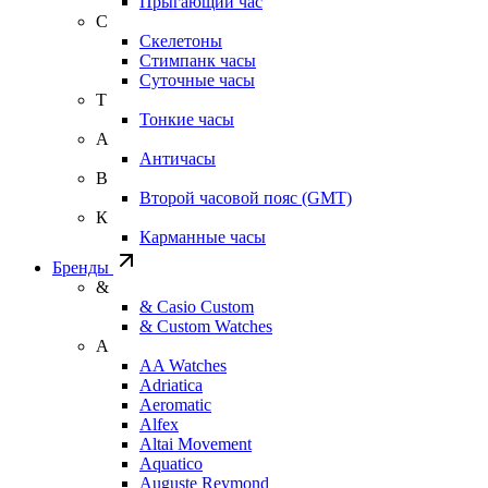
Прыгающий час
С
Скелетоны
Стимпанк часы
Суточные часы
Т
Тонкие часы
А
Античасы
В
Второй часовой пояс (GMT)
К
Карманные часы
Бренды
&
& Casio Custom
& Custom Watches
A
AA Watches
Adriatica
Aeromatic
Alfex
Altai Movement
Aquatico
Auguste Reymond