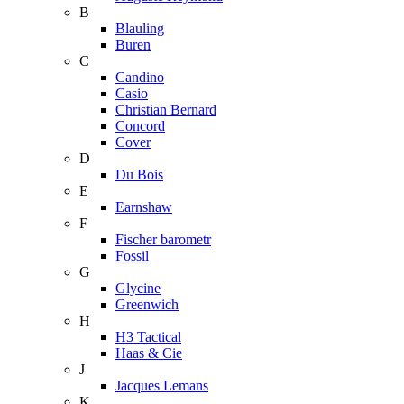
B
Blauling
Buren
C
Candino
Casio
Christian Bernard
Concord
Cover
D
Du Bois
E
Earnshaw
F
Fischer barometr
Fossil
G
Glycine
Greenwich
H
H3 Tactical
Haas & Cie
J
Jacques Lemans
K