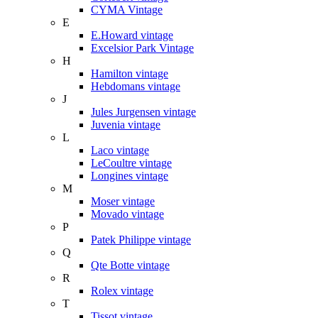
CYMA Vintage
E
E.Howard vintage
Excelsior Park Vintage
H
Hamilton vintage
Hebdomans vintage
J
Jules Jurgensen vintage
Juvenia vintage
L
Laco vintage
LeCoultre vintage
Longines vintage
M
Moser vintage
Movado vintage
P
Patek Philippe vintage
Q
Qte Botte vintage
R
Rolex vintage
T
Tissot vintage