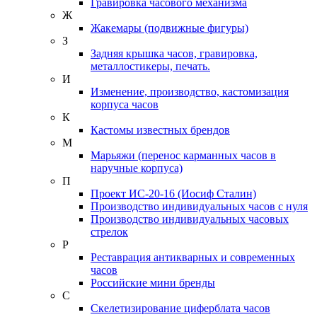
Гравировка часового механизма
Ж
Жакемары (подвижные фигуры)
З
Задняя крышка часов, гравировка,
металлостикеры, печать.
И
Изменение, производство, кастомизация
корпуса часов
К
Кастомы известных брендов
М
Марьяжи (перенос карманных часов в
наручные корпуса)
П
Проект ИС-20-16 (Иосиф Сталин)
Производство индивидуальных часов с нуля
Производство индивидуальных часовых
стрелок
Р
Реставрация антикварных и современных
часов
Российские мини бренды
С
Скелетизирование циферблата часов