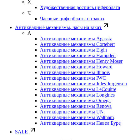
Х
Художественная роспись циферблата
Ч
Часовые циферблаты на заказ
Антикварные механизмы, часы на заказ
А
Антикварные механизмы Agassiz
Антикварные механизмы Cortebert
Антикварные механизмы Elgin
Антикварные механизмы Hampden
Антикварные механизмы Henry Moser
Антикварные механизмы Howard
Антикварные механизмы Illinois
Антикварные механизмы IWC
Антикварные механизмы Jules Jurgensen
Антикварные механизмы LeCoultre
Антикварные механизмы Longines
Антикварные механизмы Omega
Антикварные механизмы Renova
Антикварные механизмы UN
Антикварные механизмы Waltham
Антикварные механизмы Павел Буре
SALE