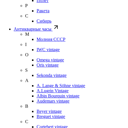
Полет
Р
Ракета
С
Сибирь
Антикварные часы
М
Молния СССР
I
IWC vintage
O
Omega vintage
Oris vintage
S
Sekonda vintage
A
A. Lange & Söhne vintage
A.Lugrin Vintage
Albin Bourquin vintage
Audemars vintage
B
Beyer vintage
Breguet vintage
C
Cortebert vintage