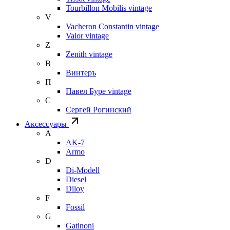
Tourbillon Mobilis vintage
V
Vacheron Constantin vintage
Valor vintage
Z
Zenith vintage
В
Винтеръ
П
Павел Буре vintage
С
Сергей Рогинский
Аксессуары
A
AK-7
Armo
D
Di-Modell
Diesel
Diloy
F
Fossil
G
Gatinoni