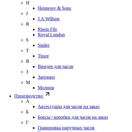
H
Hennessy & Sons
J
J.A.Willson
R
Rhein Fils
Royal London
S
Stailer
T
Tissot
В
Виндер для часов
З
Запонки
М
Молния
Производство
А
Аксессуары для часов на заказ
Б
Боксы / коробки для часов на заказ
Г
Гравировка наручных часов