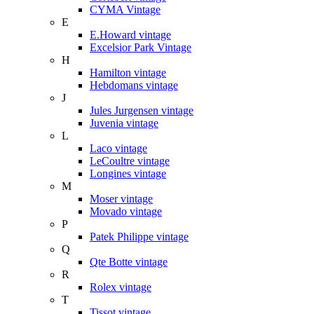
CYMA Vintage
E
E.Howard vintage
Excelsior Park Vintage
H
Hamilton vintage
Hebdomans vintage
J
Jules Jurgensen vintage
Juvenia vintage
L
Laco vintage
LeCoultre vintage
Longines vintage
M
Moser vintage
Movado vintage
P
Patek Philippe vintage
Q
Qte Botte vintage
R
Rolex vintage
T
Tissot vintage