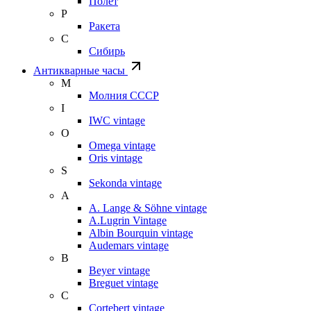
Полет
Р
Ракета
С
Сибирь
Антикварные часы
М
Молния СССР
I
IWC vintage
O
Omega vintage
Oris vintage
S
Sekonda vintage
A
A. Lange & Söhne vintage
A.Lugrin Vintage
Albin Bourquin vintage
Audemars vintage
B
Beyer vintage
Breguet vintage
C
Cortebert vintage