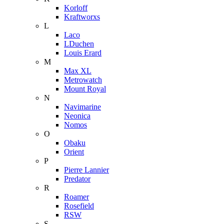
Korloff
Kraftworxs
L
Laco
LDuchen
Louis Erard
M
Max XL
Metrowatch
Mount Royal
N
Navimarine
Neonica
Nomos
O
Obaku
Orient
P
Pierre Lannier
Predator
R
Roamer
Rosefield
RSW
S