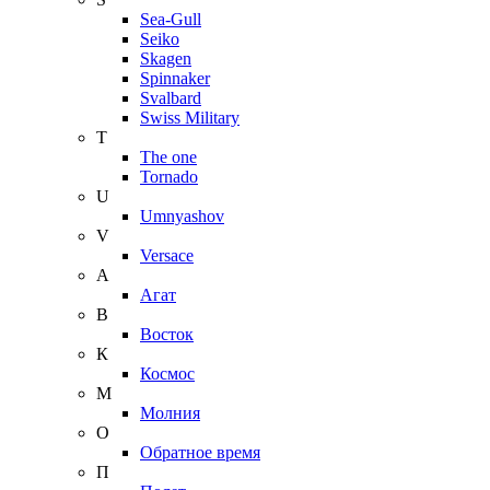
Sea-Gull
Seiko
Skagen
Spinnaker
Svalbard
Swiss Military
T
The one
Tornado
U
Umnyashov
V
Versace
А
Агат
В
Восток
К
Космос
М
Молния
О
Обратное время
П