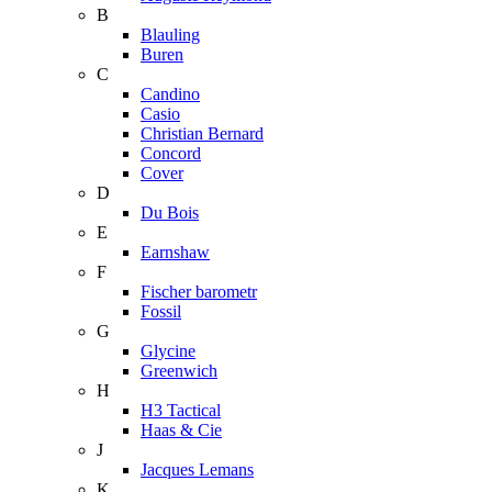
B
Blauling
Buren
C
Candino
Casio
Christian Bernard
Concord
Cover
D
Du Bois
E
Earnshaw
F
Fischer barometr
Fossil
G
Glycine
Greenwich
H
H3 Tactical
Haas & Cie
J
Jacques Lemans
K