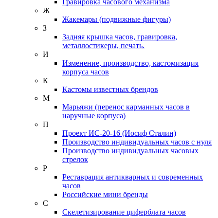
Гравировка часового механизма
Ж
Жакемары (подвижные фигуры)
З
Задняя крышка часов, гравировка,
металлостикеры, печать.
И
Изменение, производство, кастомизация
корпуса часов
К
Кастомы известных брендов
М
Марьяжи (перенос карманных часов в
наручные корпуса)
П
Проект ИС-20-16 (Иосиф Сталин)
Производство индивидуальных часов с нуля
Производство индивидуальных часовых
стрелок
Р
Реставрация антикварных и современных
часов
Российские мини бренды
С
Скелетизирование циферблата часов