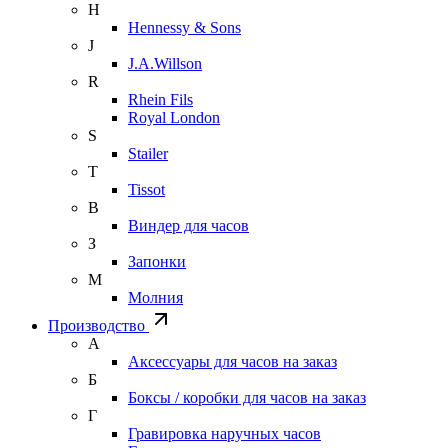
H
Hennessy & Sons
J
J.A.Willson
R
Rhein Fils
Royal London
S
Stailer
T
Tissot
В
Виндер для часов
З
Запонки
М
Молния
Производство
А
Аксессуары для часов на заказ
Б
Боксы / коробки для часов на заказ
Г
Гравировка наручных часов