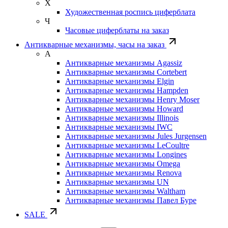
Х
Художественная роспись циферблата
Ч
Часовые циферблаты на заказ
Антикварные механизмы, часы на заказ
А
Антикварные механизмы Agassiz
Антикварные механизмы Cortebert
Антикварные механизмы Elgin
Антикварные механизмы Hampden
Антикварные механизмы Henry Moser
Антикварные механизмы Howard
Антикварные механизмы Illinois
Антикварные механизмы IWC
Антикварные механизмы Jules Jurgensen
Антикварные механизмы LeCoultre
Антикварные механизмы Longines
Антикварные механизмы Omega
Антикварные механизмы Renova
Антикварные механизмы UN
Антикварные механизмы Waltham
Антикварные механизмы Павел Буре
SALE