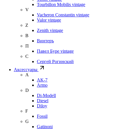
Tourbillon Mobilis vintage
V
Vacheron Constantin vintage
Valor vintage
Z
Zenith vintage
В
Винтеръ
П
Павел Буре vintage
С
Сергей Рогинский
Аксессуары
A
AK-7
Armo
D
Di-Modell
Diesel
Diloy
F
Fossil
G
Gatinoni