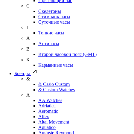
Прыгающий час
С
Скелетоны
Стимпанк часы
Суточные часы
Т
Тонкие часы
А
Античасы
В
Второй часовой пояс (GMT)
К
Карманные часы
Бренды
&
& Casio Custom
& Custom Watches
A
AA Watches
Adriatica
Aeromatic
Alfex
Altai Movement
Aquatico
Auguste Reymond