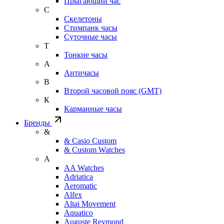
Прыгающий час
С
Скелетоны
Стимпанк часы
Суточные часы
Т
Тонкие часы
А
Античасы
В
Второй часовой пояс (GMT)
К
Карманные часы
Бренды
&
& Casio Custom
& Custom Watches
A
AA Watches
Adriatica
Aeromatic
Alfex
Altai Movement
Aquatico
Auguste Reymond