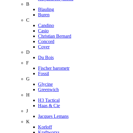
B
Blauling
Buren
C
Candino
Casio
Christian Bernard
Concord
Cover
D
Du Bois
F
Fischer barometr
Fossil
G
Glycine
Greenwich
H
H3 Tactical
Haas & Cie
J
Jacques Lemans
K
Korloff
Kraftworxs