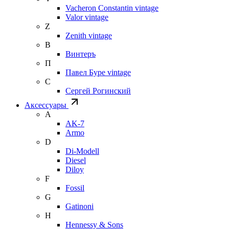
Vacheron Constantin vintage
Valor vintage
Z
Zenith vintage
В
Винтеръ
П
Павел Буре vintage
С
Сергей Рогинский
Аксессуары
A
AK-7
Armo
D
Di-Modell
Diesel
Diloy
F
Fossil
G
Gatinoni
H
Hennessy & Sons