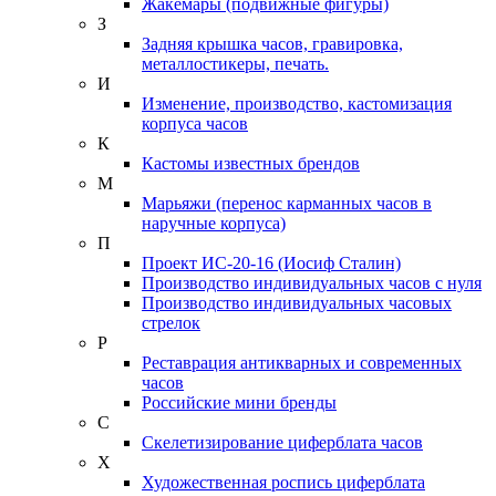
Жакемары (подвижные фигуры)
З
Задняя крышка часов, гравировка,
металлостикеры, печать.
И
Изменение, производство, кастомизация
корпуса часов
К
Кастомы известных брендов
М
Марьяжи (перенос карманных часов в
наручные корпуса)
П
Проект ИС-20-16 (Иосиф Сталин)
Производство индивидуальных часов с нуля
Производство индивидуальных часовых
стрелок
Р
Реставрация антикварных и современных
часов
Российские мини бренды
С
Скелетизирование циферблата часов
Х
Художественная роспись циферблата