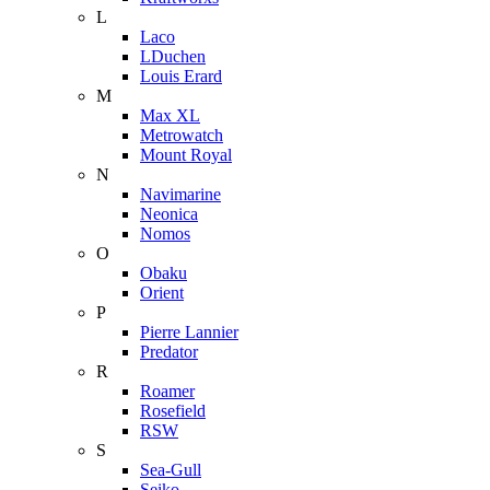
L
Laco
LDuchen
Louis Erard
M
Max XL
Metrowatch
Mount Royal
N
Navimarine
Neonica
Nomos
O
Obaku
Orient
P
Pierre Lannier
Predator
R
Roamer
Rosefield
RSW
S
Sea-Gull
Seiko