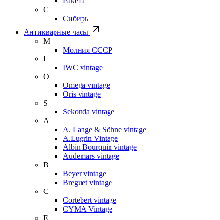
Ракета
С
Сибирь
Антикварные часы
М
Молния СССР
I
IWC vintage
O
Omega vintage
Oris vintage
S
Sekonda vintage
A
A. Lange & Söhne vintage
A.Lugrin Vintage
Albin Bourquin vintage
Audemars vintage
B
Beyer vintage
Breguet vintage
C
Cortebert vintage
CYMA Vintage
E