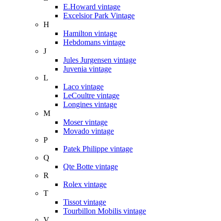
E.Howard vintage
Excelsior Park Vintage
H
Hamilton vintage
Hebdomans vintage
J
Jules Jurgensen vintage
Juvenia vintage
L
Laco vintage
LeCoultre vintage
Longines vintage
M
Moser vintage
Movado vintage
P
Patek Philippe vintage
Q
Qte Botte vintage
R
Rolex vintage
T
Tissot vintage
Tourbillon Mobilis vintage
V