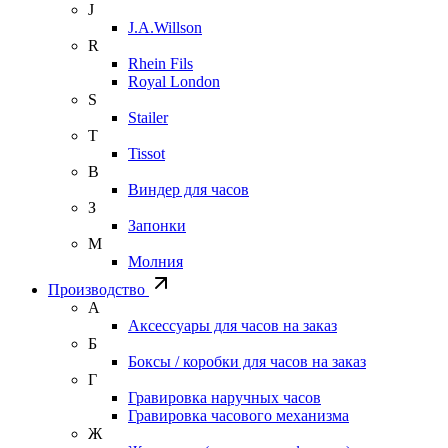
J
J.A.Willson
R
Rhein Fils
Royal London
S
Stailer
T
Tissot
В
Виндер для часов
З
Запонки
М
Молния
Производство
А
Аксессуары для часов на заказ
Б
Боксы / коробки для часов на заказ
Г
Гравировка наручных часов
Гравировка часового механизма
Ж