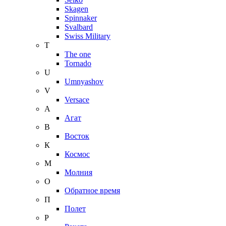
Skagen
Spinnaker
Svalbard
Swiss Military
T
The one
Tornado
U
Umnyashov
V
Versace
А
Агат
В
Восток
К
Космос
М
Молния
О
Обратное время
П
Полет
Р