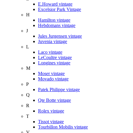
E.Howard vintage
Excelsior Park Vintage
H
Hamilton vintage
Hebdomans vintage
J
Jules Jurgensen vintage
Juvenia vintage
L
Laco vintage
LeCoultre vintage
Longines vintage
M
Moser vintage
Movado vintage
P
Patek Philippe vintage
Q
Qte Botte vintage
R
Rolex vintage
T
Tissot vintage
Tourbillon Mobilis vintage
V