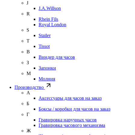
J
J.A.Willson
R
Rhein Fils
Royal London
S
Stailer
T
Tissot
В
Виндер для часов
З
Запонки
М
Молния
Производство
А
Аксессуары для часов на заказ
Б
Боксы / коробки для часов на заказ
Г
Гравировка наручных часов
Гравировка часового механизма
Ж