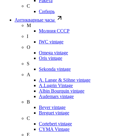
Ракета
С
Сибирь
Антикварные часы
М
Молния СССР
I
IWC vintage
O
Omega vintage
Oris vintage
S
Sekonda vintage
A
A. Lange & Söhne vintage
A.Lugrin Vintage
Albin Bourquin vintage
Audemars vintage
B
Beyer vintage
Breguet vintage
C
Cortebert vintage
CYMA Vintage
E