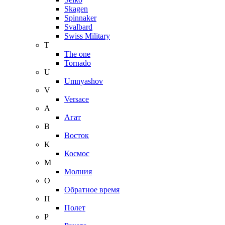
Skagen
Spinnaker
Svalbard
Swiss Military
T
The one
Tornado
U
Umnyashov
V
Versace
А
Агат
В
Восток
К
Космос
М
Молния
О
Обратное время
П
Полет
Р