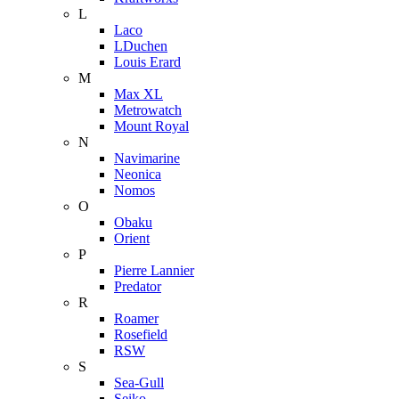
L
Laco
LDuchen
Louis Erard
M
Max XL
Metrowatch
Mount Royal
N
Navimarine
Neonica
Nomos
O
Obaku
Orient
P
Pierre Lannier
Predator
R
Roamer
Rosefield
RSW
S
Sea-Gull
Seiko