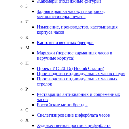
Жакемары (подвижные фигуры)
З
Задняя крышка часов, гравировка,
металлостикеры, печать.
И
Изменение, производство, кастомизация
корпуса часов
К
Кастомы известных брендов
М
Марьяжи (перенос карманных часов в
наручные корпуса)
П
Проект ИС-20-16 (Иосиф Сталин)
Производство индивидуальных часов с нуля
Производство индивидуальных часовых
стрелок
Р
Реставрация антикварных и современных
часов
Российские мини бренды
С
Скелетизирование циферблата часов
Х
Художественная роспись циферблата