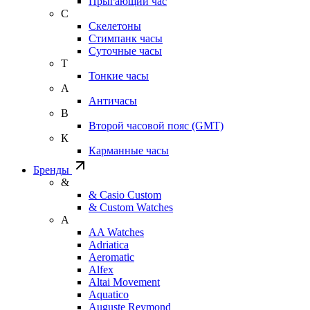
Прыгающий час
С
Скелетоны
Стимпанк часы
Суточные часы
Т
Тонкие часы
А
Античасы
В
Второй часовой пояс (GMT)
К
Карманные часы
Бренды
&
& Casio Custom
& Custom Watches
A
AA Watches
Adriatica
Aeromatic
Alfex
Altai Movement
Aquatico
Auguste Reymond