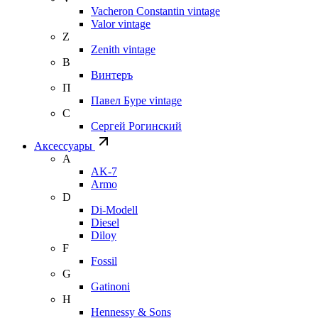
Vacheron Constantin vintage
Valor vintage
Z
Zenith vintage
В
Винтеръ
П
Павел Буре vintage
С
Сергей Рогинский
Аксессуары
A
AK-7
Armo
D
Di-Modell
Diesel
Diloy
F
Fossil
G
Gatinoni
H
Hennessy & Sons