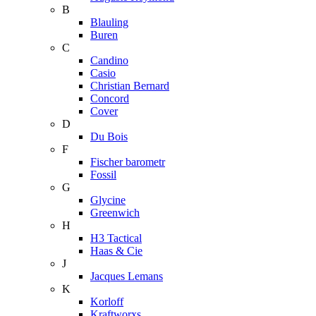
B
Blauling
Buren
C
Candino
Casio
Christian Bernard
Concord
Cover
D
Du Bois
F
Fischer barometr
Fossil
G
Glycine
Greenwich
H
H3 Tactical
Haas & Cie
J
Jacques Lemans
K
Korloff
Kraftworxs