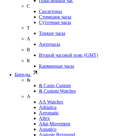
Прыгающий час
С
Скелетоны
Стимпанк часы
Суточные часы
Т
Тонкие часы
А
Античасы
В
Второй часовой пояс (GMT)
К
Карманные часы
Бренды
&
& Casio Custom
& Custom Watches
A
AA Watches
Adriatica
Aeromatic
Alfex
Altai Movement
Aquatico
Auguste Reymond