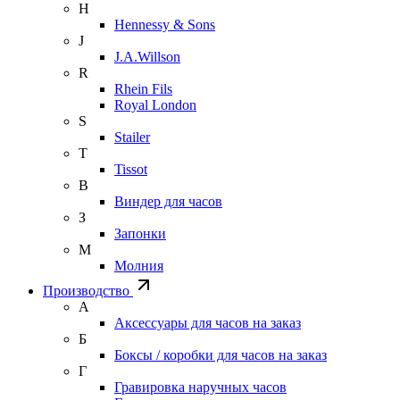
H
Hennessy & Sons
J
J.A.Willson
R
Rhein Fils
Royal London
S
Stailer
T
Tissot
В
Виндер для часов
З
Запонки
М
Молния
Производство
А
Аксессуары для часов на заказ
Б
Боксы / коробки для часов на заказ
Г
Гравировка наручных часов