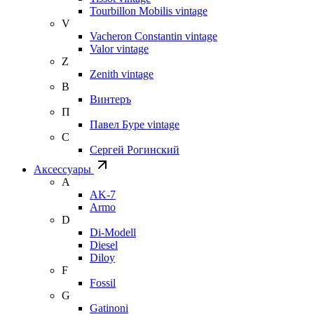
Tourbillon Mobilis vintage
V
Vacheron Constantin vintage
Valor vintage
Z
Zenith vintage
В
Винтеръ
П
Павел Буре vintage
С
Сергей Рогинский
Аксессуары
A
AK-7
Armo
D
Di-Modell
Diesel
Diloy
F
Fossil
G
Gatinoni