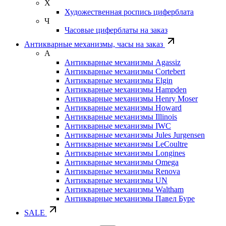
Х
Художественная роспись циферблата
Ч
Часовые циферблаты на заказ
Антикварные механизмы, часы на заказ
А
Антикварные механизмы Agassiz
Антикварные механизмы Cortebert
Антикварные механизмы Elgin
Антикварные механизмы Hampden
Антикварные механизмы Henry Moser
Антикварные механизмы Howard
Антикварные механизмы Illinois
Антикварные механизмы IWC
Антикварные механизмы Jules Jurgensen
Антикварные механизмы LeCoultre
Антикварные механизмы Longines
Антикварные механизмы Omega
Антикварные механизмы Renova
Антикварные механизмы UN
Антикварные механизмы Waltham
Антикварные механизмы Павел Буре
SALE