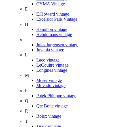
CYMA Vintage
E
E.Howard vintage
Excelsior Park Vintage
H
Hamilton vintage
Hebdomans vintage
J
Jules Jurgensen vintage
Juvenia vintage
L
Laco vintage
LeCoultre vintage
Longines vintage
M
Moser vintage
Movado vintage
P
Patek Philippe vintage
Q
Qte Botte vintage
R
Rolex vintage
T
Tissot vintage