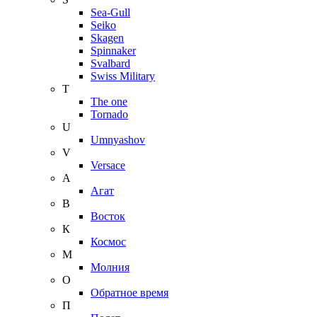
Sea-Gull
Seiko
Skagen
Spinnaker
Svalbard
Swiss Military
T
The one
Tornado
U
Umnyashov
V
Versace
А
Агат
В
Восток
К
Космос
М
Молния
О
Обратное время
П