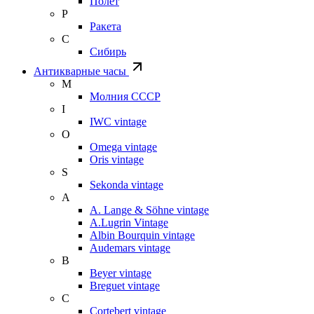
Полет
Р
Ракета
С
Сибирь
Антикварные часы
М
Молния СССР
I
IWC vintage
O
Omega vintage
Oris vintage
S
Sekonda vintage
A
A. Lange & Söhne vintage
A.Lugrin Vintage
Albin Bourquin vintage
Audemars vintage
B
Beyer vintage
Breguet vintage
C
Cortebert vintage