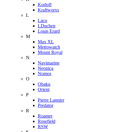
Korloff
Kraftworxs
L
Laco
LDuchen
Louis Erard
M
Max XL
Metrowatch
Mount Royal
N
Navimarine
Neonica
Nomos
O
Obaku
Orient
P
Pierre Lannier
Predator
R
Roamer
Rosefield
RSW
S