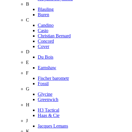
B
Blauling
Buren
C
Candino
Casio
Christian Bernard
Concord
Cover
D
Du Bois
E
Earnshaw
F
Fischer barometr
Fossil
G
Glycine
Greenwich
H
H3 Tactical
Haas & Cie
J
Jacques Lemans
K