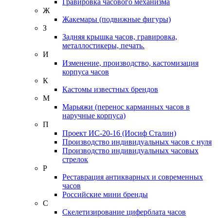
Гравировка часового механизма
Ж
Жакемары (подвижные фигуры)
З
Задняя крышка часов, гравировка,
металлостикеры, печать.
И
Изменение, производство, кастомизация
корпуса часов
К
Кастомы известных брендов
М
Марьяжи (перенос карманных часов в
наручные корпуса)
П
Проект ИС-20-16 (Иосиф Сталин)
Производство индивидуальных часов с нуля
Производство индивидуальных часовых
стрелок
Р
Реставрация антикварных и современных
часов
Российские мини бренды
С
Скелетизирование циферблата часов