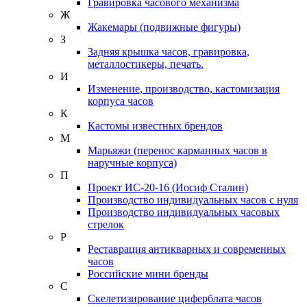
Гравировка часового механизма
Ж
Жакемары (подвижные фигуры)
З
Задняя крышка часов, гравировка,
металлостикеры, печать.
И
Изменение, производство, кастомизация
корпуса часов
К
Кастомы известных брендов
М
Марьяжи (перенос карманных часов в
наручные корпуса)
П
Проект ИС-20-16 (Иосиф Сталин)
Производство индивидуальных часов с нуля
Производство индивидуальных часовых
стрелок
Р
Реставрация антикварных и современных
часов
Российские мини бренды
С
Скелетизирование циферблата часов