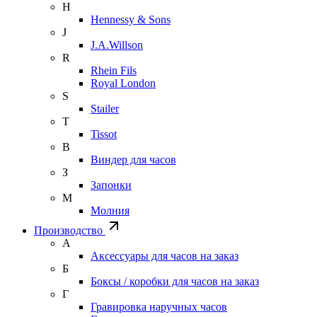
H
Hennessy & Sons
J
J.A.Willson
R
Rhein Fils
Royal London
S
Stailer
T
Tissot
В
Виндер для часов
З
Запонки
М
Молния
Производство
А
Аксессуары для часов на заказ
Б
Боксы / коробки для часов на заказ
Г
Гравировка наручных часов