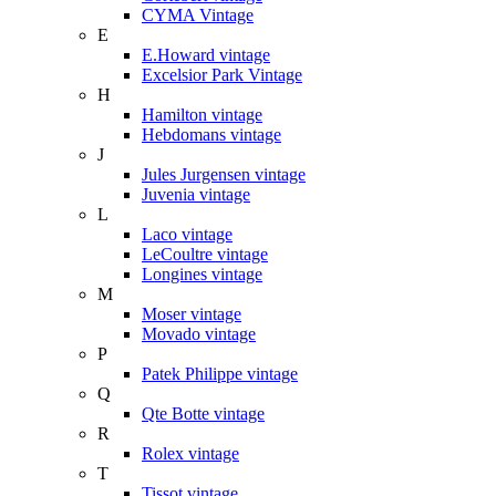
CYMA Vintage
E
E.Howard vintage
Excelsior Park Vintage
H
Hamilton vintage
Hebdomans vintage
J
Jules Jurgensen vintage
Juvenia vintage
L
Laco vintage
LeCoultre vintage
Longines vintage
M
Moser vintage
Movado vintage
P
Patek Philippe vintage
Q
Qte Botte vintage
R
Rolex vintage
T
Tissot vintage