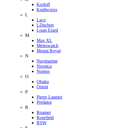
Korloff
Kraftworxs
L
Laco
LDuchen
Louis Erard
M
Max XL
Metrowatch
Mount Royal
N
Navimarine
Neonica
Nomos
O
Obaku
Orient
P
Pierre Lannier
Predator
R
Roamer
Rosefield
RSW
S