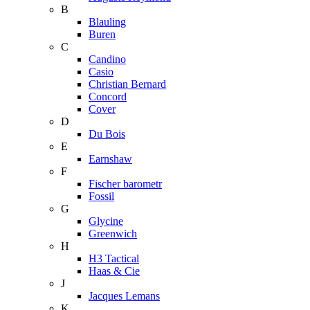
B
Blauling
Buren
C
Candino
Casio
Christian Bernard
Concord
Cover
D
Du Bois
E
Earnshaw
F
Fischer barometr
Fossil
G
Glycine
Greenwich
H
H3 Tactical
Haas & Cie
J
Jacques Lemans
K