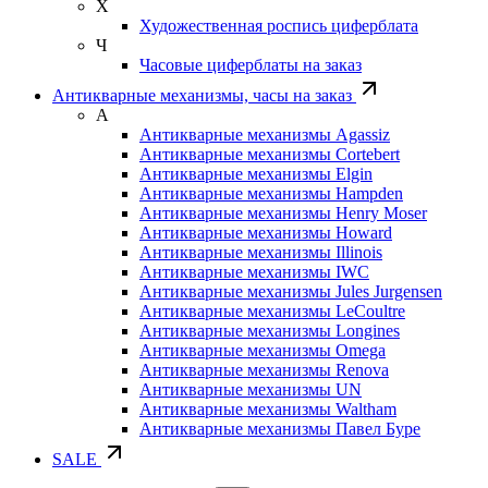
Х
Художественная роспись циферблата
Ч
Часовые циферблаты на заказ
Антикварные механизмы, часы на заказ
А
Антикварные механизмы Agassiz
Антикварные механизмы Cortebert
Антикварные механизмы Elgin
Антикварные механизмы Hampden
Антикварные механизмы Henry Moser
Антикварные механизмы Howard
Антикварные механизмы Illinois
Антикварные механизмы IWC
Антикварные механизмы Jules Jurgensen
Антикварные механизмы LeCoultre
Антикварные механизмы Longines
Антикварные механизмы Omega
Антикварные механизмы Renova
Антикварные механизмы UN
Антикварные механизмы Waltham
Антикварные механизмы Павел Буре
SALE