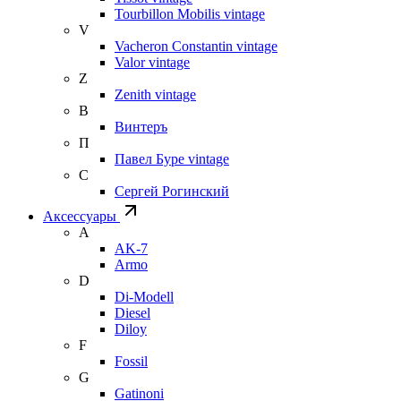
Tourbillon Mobilis vintage
V
Vacheron Constantin vintage
Valor vintage
Z
Zenith vintage
В
Винтеръ
П
Павел Буре vintage
С
Сергей Рогинский
Аксессуары
A
AK-7
Armo
D
Di-Modell
Diesel
Diloy
F
Fossil
G
Gatinoni