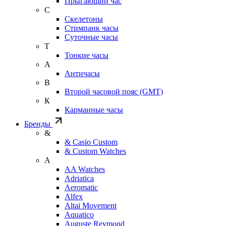
Прыгающий час
С
Скелетоны
Стимпанк часы
Суточные часы
Т
Тонкие часы
А
Античасы
В
Второй часовой пояс (GMT)
К
Карманные часы
Бренды
&
& Casio Custom
& Custom Watches
A
AA Watches
Adriatica
Aeromatic
Alfex
Altai Movement
Aquatico
Auguste Reymond