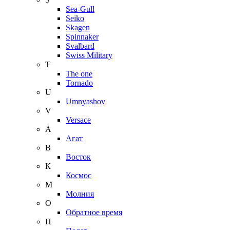
Sea-Gull
Seiko
Skagen
Spinnaker
Svalbard
Swiss Military
T
The one
Tornado
U
Umnyashov
V
Versace
А
Агат
В
Восток
К
Космос
М
Молния
О
Обратное время
П