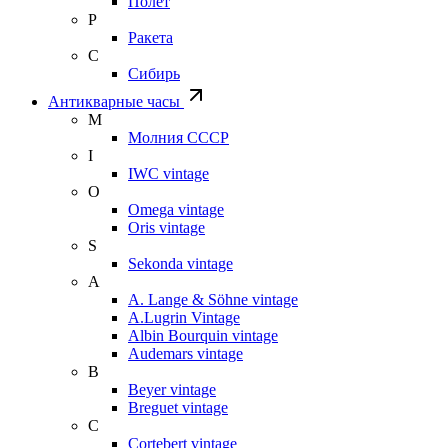
Полет
Р
Ракета
С
Сибирь
Антикварные часы
М
Молния СССР
I
IWC vintage
O
Omega vintage
Oris vintage
S
Sekonda vintage
A
A. Lange & Söhne vintage
A.Lugrin Vintage
Albin Bourquin vintage
Audemars vintage
B
Beyer vintage
Breguet vintage
C
Cortebert vintage