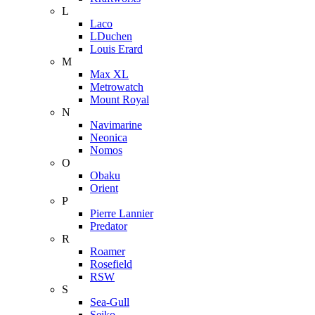
L
Laco
LDuchen
Louis Erard
M
Max XL
Metrowatch
Mount Royal
N
Navimarine
Neonica
Nomos
O
Obaku
Orient
P
Pierre Lannier
Predator
R
Roamer
Rosefield
RSW
S
Sea-Gull
Seiko