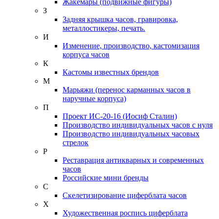
Жакемары (подвижные фигуры)
З
Задняя крышка часов, гравировка,
металлостикеры, печать.
И
Изменение, производство, кастомизация
корпуса часов
К
Кастомы известных брендов
М
Марьяжи (перенос карманных часов в
наручные корпуса)
П
Проект ИС-20-16 (Иосиф Сталин)
Производство индивидуальных часов с нуля
Производство индивидуальных часовых
стрелок
Р
Реставрация антикварных и современных
часов
Российские мини бренды
С
Скелетизирование циферблата часов
Х
Художественная роспись циферблата