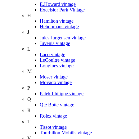
E.Howard vintage
Excelsior Park Vintage
H
Hamilton vintage
Hebdomans vintage
J
Jules Jurgensen vintage
Juvenia vintage
L
Laco vintage
LeCoultre vintage
Longines vintage
M
Moser vintage
Movado vintage
P
Patek Philippe vintage
Q
Qte Botte vintage
R
Rolex vintage
T
Tissot vintage
Tourbillon Mobilis vintage
V