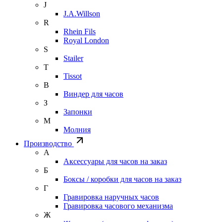
J
J.A.Willson
R
Rhein Fils
Royal London
S
Stailer
T
Tissot
В
Виндер для часов
З
Запонки
М
Молния
Производство
А
Аксессуары для часов на заказ
Б
Боксы / коробки для часов на заказ
Г
Гравировка наручных часов
Гравировка часового механизма
Ж