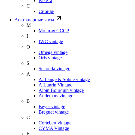
Ракета
С
Сибирь
Антикварные часы
М
Молния СССР
I
IWC vintage
O
Omega vintage
Oris vintage
S
Sekonda vintage
A
A. Lange & Söhne vintage
A.Lugrin Vintage
Albin Bourquin vintage
Audemars vintage
B
Beyer vintage
Breguet vintage
C
Cortebert vintage
CYMA Vintage
E