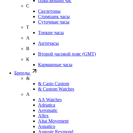
Прыгающий час
С
Скелетоны
Стимпанк часы
Суточные часы
Т
Тонкие часы
А
Античасы
В
Второй часовой пояс (GMT)
К
Карманные часы
Бренды
&
& Casio Custom
& Custom Watches
A
AA Watches
Adriatica
Aeromatic
Alfex
Altai Movement
Aquatico
Auguste Reymond