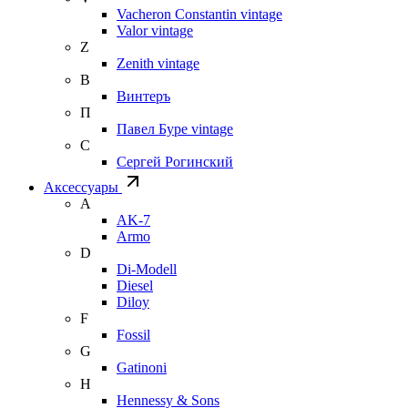
Vacheron Constantin vintage
Valor vintage
Z
Zenith vintage
В
Винтеръ
П
Павел Буре vintage
С
Сергей Рогинский
Аксессуары
A
AK-7
Armo
D
Di-Modell
Diesel
Diloy
F
Fossil
G
Gatinoni
H
Hennessy & Sons