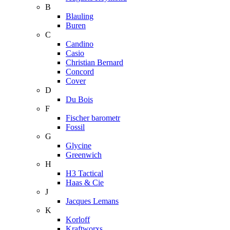
B
Blauling
Buren
C
Candino
Casio
Christian Bernard
Concord
Cover
D
Du Bois
F
Fischer barometr
Fossil
G
Glycine
Greenwich
H
H3 Tactical
Haas & Cie
J
Jacques Lemans
K
Korloff
Kraftworxs