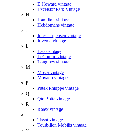
E.Howard vintage
Excelsior Park Vintage
H
Hamilton vintage
Hebdomans vintage
J
Jules Jurgensen vintage
Juvenia vintage
L
Laco vintage
LeCoultre vintage
Longines vintage
M
Moser vintage
Movado vintage
P
Patek Philippe vintage
Q
Qte Botte vintage
R
Rolex vintage
T
Tissot vintage
Tourbillon Mobilis vintage
V