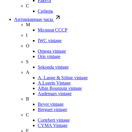
Ракета
С
Сибирь
Антикварные часы
М
Молния СССР
I
IWC vintage
O
Omega vintage
Oris vintage
S
Sekonda vintage
A
A. Lange & Söhne vintage
A.Lugrin Vintage
Albin Bourquin vintage
Audemars vintage
B
Beyer vintage
Breguet vintage
C
Cortebert vintage
CYMA Vintage
E