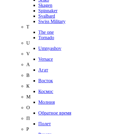
Skagen
Spinnaker
Svalbard
Swiss Military
T
The one
Tornado
U
Umnyashov
V
Versace
А
Агат
В
Восток
К
Космос
М
Молния
О
Обратное время
П
Полет
Р