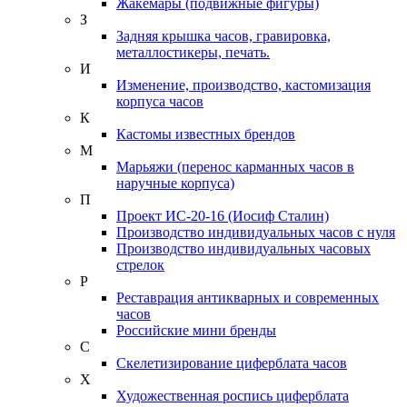
Жакемары (подвижные фигуры)
З
Задняя крышка часов, гравировка,
металлостикеры, печать.
И
Изменение, производство, кастомизация
корпуса часов
К
Кастомы известных брендов
М
Марьяжи (перенос карманных часов в
наручные корпуса)
П
Проект ИС-20-16 (Иосиф Сталин)
Производство индивидуальных часов с нуля
Производство индивидуальных часовых
стрелок
Р
Реставрация антикварных и современных
часов
Российские мини бренды
С
Скелетизирование циферблата часов
Х
Художественная роспись циферблата