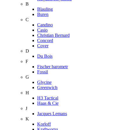
B
Blauling
Buren
C
Candino
Casio
Christian Bernard
Concord
Cover
D
Du Bois
F
Fischer barometr
Fossil
G
Glycine
Greenwich
H
H3 Tactical
Haas & Cie
J
Jacques Lemans
K
Korloff
Kraftworxs