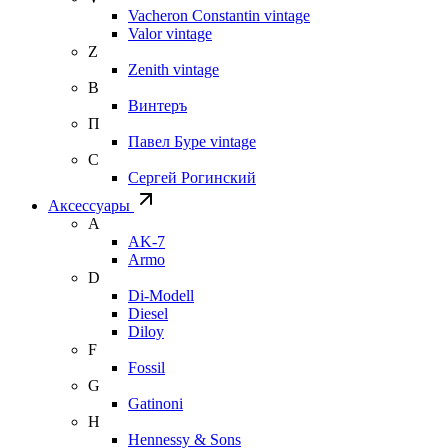
Vacheron Constantin vintage
Valor vintage
Z
Zenith vintage
В
Винтеръ
П
Павел Буре vintage
С
Сергей Рогинский
Аксессуары
A
AK-7
Armo
D
Di-Modell
Diesel
Diloy
F
Fossil
G
Gatinoni
H
Hennessy & Sons