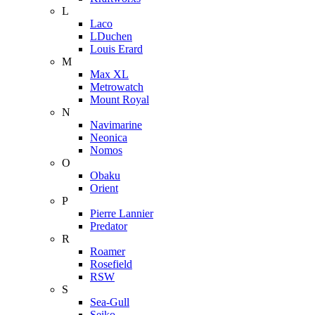
L
Laco
LDuchen
Louis Erard
M
Max XL
Metrowatch
Mount Royal
N
Navimarine
Neonica
Nomos
O
Obaku
Orient
P
Pierre Lannier
Predator
R
Roamer
Rosefield
RSW
S
Sea-Gull
Seiko