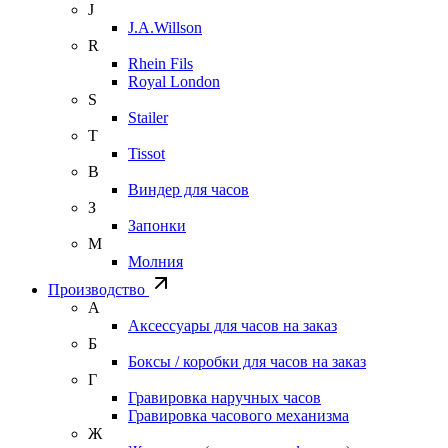
J
J.A.Willson
R
Rhein Fils
Royal London
S
Stailer
T
Tissot
В
Виндер для часов
З
Запонки
М
Молния
Производство
А
Аксессуары для часов на заказ
Б
Боксы / коробки для часов на заказ
Г
Гравировка наручных часов
Гравировка часового механизма
Ж