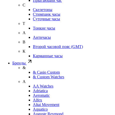
Прыгающий час
С
Скелетоны
Стимпанк часы
Суточные часы
Т
Тонкие часы
А
Античасы
В
Второй часовой пояс (GMT)
К
Карманные часы
Бренды
&
& Casio Custom
& Custom Watches
A
AA Watches
Adriatica
Aeromatic
Alfex
Altai Movement
Aquatico
Auguste Reymond