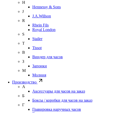
H
Hennessy & Sons
J
J.A.Willson
R
Rhein Fils
Royal London
S
Stailer
T
Tissot
В
Виндер для часов
З
Запонки
М
Молния
Производство
А
Аксессуары для часов на заказ
Б
Боксы / коробки для часов на заказ
Г
Гравировка наручных часов