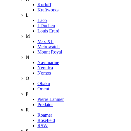
Korloff
Kraftworxs
L
Laco
LDuchen
Louis Erard
M
Max XL
Metrowatch
Mount Royal
N
Navimarine
Neonica
Nomos
O
Obaku
Orient
P
Pierre Lannier
Predator
R
Roamer
Rosefield
RSW
S