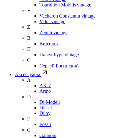
Tourbillon Mobilis vintage
V
Vacheron Constantin vintage
Valor vintage
Z
Zenith vintage
В
Винтеръ
П
Павел Буре vintage
С
Сергей Рогинский
Аксессуары
A
AK-7
Armo
D
Di-Modell
Diesel
Diloy
F
Fossil
G
Gatinoni