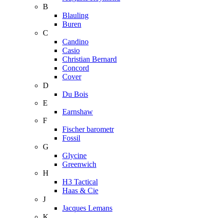
B
Blauling
Buren
C
Candino
Casio
Christian Bernard
Concord
Cover
D
Du Bois
E
Earnshaw
F
Fischer barometr
Fossil
G
Glycine
Greenwich
H
H3 Tactical
Haas & Cie
J
Jacques Lemans
K