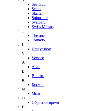
Sea-Gull
Seiko
Skagen
Spinnaker
Svalbard
Swiss Military
T
The one
Tornado
U
Umnyashov
V
Versace
А
Агат
В
Восток
К
Космос
М
Молния
О
Обратное время
П