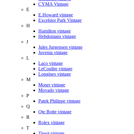
CYMA Vintage
E
E.Howard vintage
Excelsior Park Vintage
H
Hamilton vintage
Hebdomans vintage
J
Jules Jurgensen vintage
Juvenia vintage
L
Laco vintage
LeCoultre vintage
Longines vintage
M
Moser vintage
Movado vintage
P
Patek Philippe vintage
Q
Qte Botte vintage
R
Rolex vintage
T
Tissot vintage