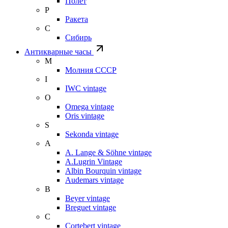
Полет
Р
Ракета
С
Сибирь
Антикварные часы
М
Молния СССР
I
IWC vintage
O
Omega vintage
Oris vintage
S
Sekonda vintage
A
A. Lange & Söhne vintage
A.Lugrin Vintage
Albin Bourquin vintage
Audemars vintage
B
Beyer vintage
Breguet vintage
C
Cortebert vintage