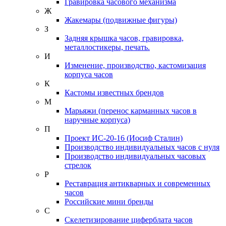
Гравировка часового механизма
Ж
Жакемары (подвижные фигуры)
З
Задняя крышка часов, гравировка,
металлостикеры, печать.
И
Изменение, производство, кастомизация
корпуса часов
К
Кастомы известных брендов
М
Марьяжи (перенос карманных часов в
наручные корпуса)
П
Проект ИС-20-16 (Иосиф Сталин)
Производство индивидуальных часов с нуля
Производство индивидуальных часовых
стрелок
Р
Реставрация антикварных и современных
часов
Российские мини бренды
С
Скелетизирование циферблата часов