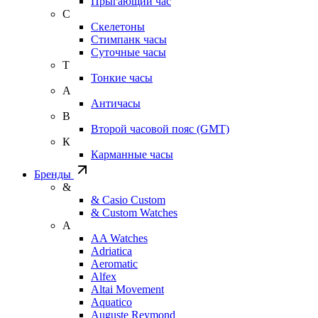
Прыгающий час
С
Скелетоны
Стимпанк часы
Суточные часы
Т
Тонкие часы
А
Античасы
В
Второй часовой пояс (GMT)
К
Карманные часы
Бренды
&
& Casio Custom
& Custom Watches
A
AA Watches
Adriatica
Aeromatic
Alfex
Altai Movement
Aquatico
Auguste Reymond