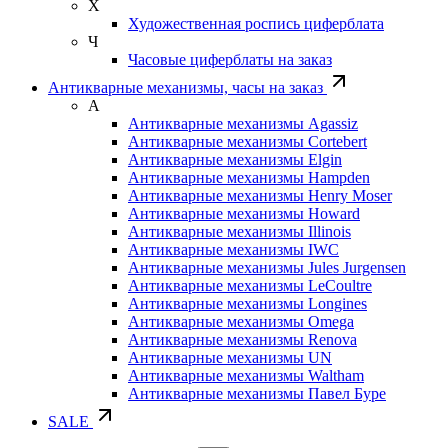
Х
Художественная роспись циферблата
Ч
Часовые циферблаты на заказ
Антикварные механизмы, часы на заказ
А
Антикварные механизмы Agassiz
Антикварные механизмы Cortebert
Антикварные механизмы Elgin
Антикварные механизмы Hampden
Антикварные механизмы Henry Moser
Антикварные механизмы Howard
Антикварные механизмы Illinois
Антикварные механизмы IWC
Антикварные механизмы Jules Jurgensen
Антикварные механизмы LeCoultre
Антикварные механизмы Longines
Антикварные механизмы Omega
Антикварные механизмы Renova
Антикварные механизмы UN
Антикварные механизмы Waltham
Антикварные механизмы Павел Буре
SALE