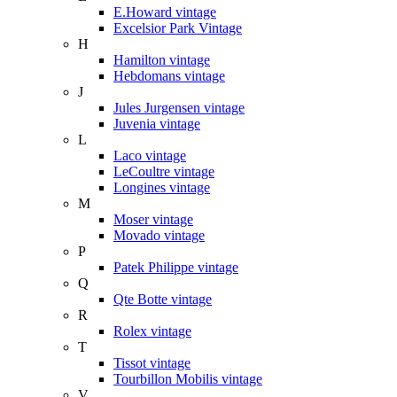
E.Howard vintage
Excelsior Park Vintage
H
Hamilton vintage
Hebdomans vintage
J
Jules Jurgensen vintage
Juvenia vintage
L
Laco vintage
LeCoultre vintage
Longines vintage
M
Moser vintage
Movado vintage
P
Patek Philippe vintage
Q
Qte Botte vintage
R
Rolex vintage
T
Tissot vintage
Tourbillon Mobilis vintage
V