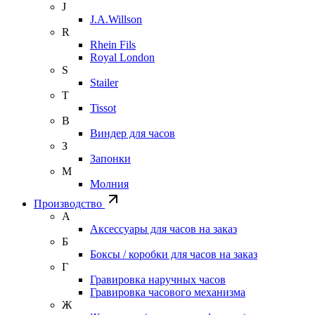
J
J.A.Willson
R
Rhein Fils
Royal London
S
Stailer
T
Tissot
В
Виндер для часов
З
Запонки
М
Молния
Производство
А
Аксессуары для часов на заказ
Б
Боксы / коробки для часов на заказ
Г
Гравировка наручных часов
Гравировка часового механизма
Ж