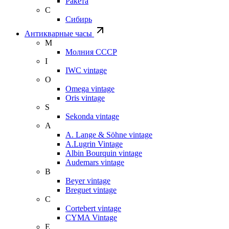
Ракета
С
Сибирь
Антикварные часы
М
Молния СССР
I
IWC vintage
O
Omega vintage
Oris vintage
S
Sekonda vintage
A
A. Lange & Söhne vintage
A.Lugrin Vintage
Albin Bourquin vintage
Audemars vintage
B
Beyer vintage
Breguet vintage
C
Cortebert vintage
CYMA Vintage
E