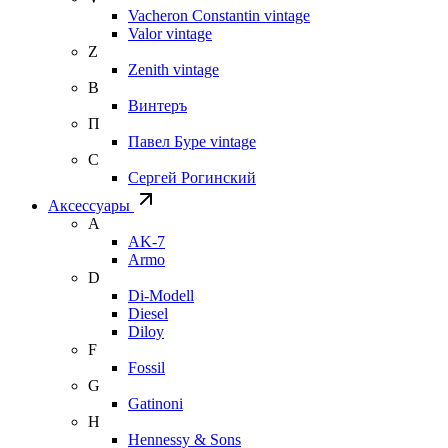
Vacheron Constantin vintage
Valor vintage
Z
Zenith vintage
В
Винтеръ
П
Павел Буре vintage
С
Сергей Рогинский
Аксессуары
A
AK-7
Armo
D
Di-Modell
Diesel
Diloy
F
Fossil
G
Gatinoni
H
Hennessy & Sons