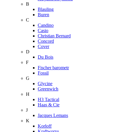
B
Blauling
Buren
C
Candino
Casio
Christian Bernard
Concord
Cover
D
Du Bois
F
Fischer barometr
Fossil
G
Glycine
Greenwich
H
H3 Tactical
Haas & Cie
J
Jacques Lemans
K
Korloff
Kraftworxs