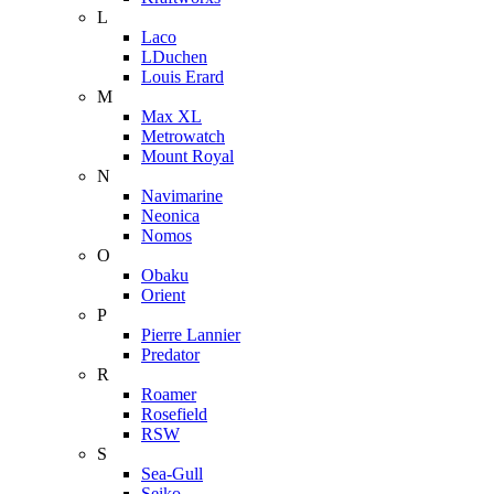
L
Laco
LDuchen
Louis Erard
M
Max XL
Metrowatch
Mount Royal
N
Navimarine
Neonica
Nomos
O
Obaku
Orient
P
Pierre Lannier
Predator
R
Roamer
Rosefield
RSW
S
Sea-Gull
Seiko