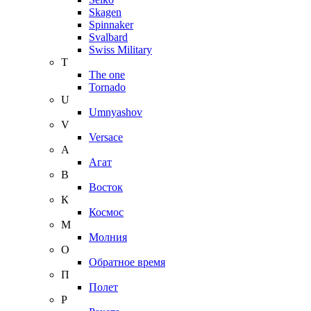
Skagen
Spinnaker
Svalbard
Swiss Military
T
The one
Tornado
U
Umnyashov
V
Versace
А
Агат
В
Восток
К
Космос
М
Молния
О
Обратное время
П
Полет
Р