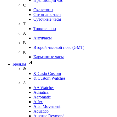
Прыгающий час
С
Скелетоны
Стимпанк часы
Суточные часы
Т
Тонкие часы
А
Античасы
В
Второй часовой пояс (GMT)
К
Карманные часы
Бренды
&
& Casio Custom
& Custom Watches
A
AA Watches
Adriatica
Aeromatic
Alfex
Altai Movement
Aquatico
Auguste Reymond