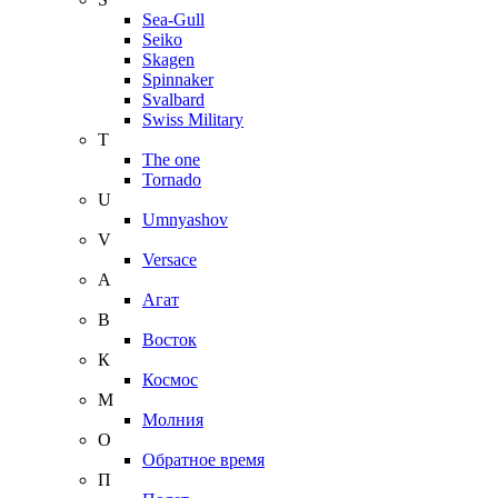
Sea-Gull
Seiko
Skagen
Spinnaker
Svalbard
Swiss Military
T
The one
Tornado
U
Umnyashov
V
Versace
А
Агат
В
Восток
К
Космос
М
Молния
О
Обратное время
П