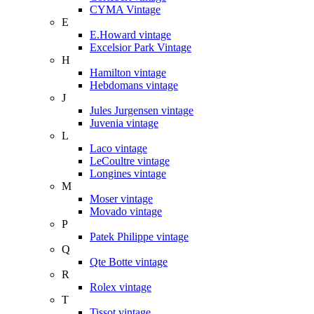
CYMA Vintage
E
E.Howard vintage
Excelsior Park Vintage
H
Hamilton vintage
Hebdomans vintage
J
Jules Jurgensen vintage
Juvenia vintage
L
Laco vintage
LeCoultre vintage
Longines vintage
M
Moser vintage
Movado vintage
P
Patek Philippe vintage
Q
Qte Botte vintage
R
Rolex vintage
T
Tissot vintage