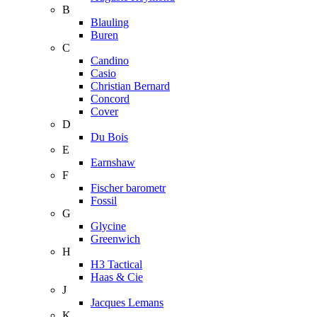
B
Blauling
Buren
C
Candino
Casio
Christian Bernard
Concord
Cover
D
Du Bois
E
Earnshaw
F
Fischer barometr
Fossil
G
Glycine
Greenwich
H
H3 Tactical
Haas & Cie
J
Jacques Lemans
K