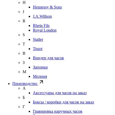
H
Hennessy & Sons
J
J.A.Willson
R
Rhein Fils
Royal London
S
Stailer
T
Tissot
В
Виндер для часов
З
Запонки
М
Молния
Производство
А
Аксессуары для часов на заказ
Б
Боксы / коробки для часов на заказ
Г
Гравировка наручных часов