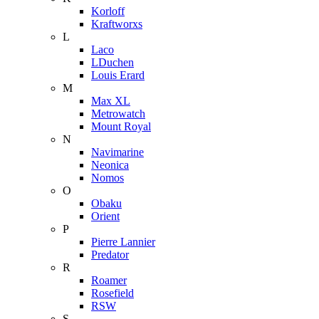
Korloff
Kraftworxs
L
Laco
LDuchen
Louis Erard
M
Max XL
Metrowatch
Mount Royal
N
Navimarine
Neonica
Nomos
O
Obaku
Orient
P
Pierre Lannier
Predator
R
Roamer
Rosefield
RSW
S