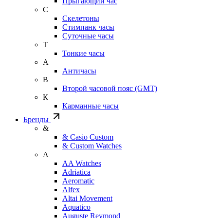
Прыгающий час
С
Скелетоны
Стимпанк часы
Суточные часы
Т
Тонкие часы
А
Античасы
В
Второй часовой пояс (GMT)
К
Карманные часы
Бренды
&
& Casio Custom
& Custom Watches
A
AA Watches
Adriatica
Aeromatic
Alfex
Altai Movement
Aquatico
Auguste Reymond