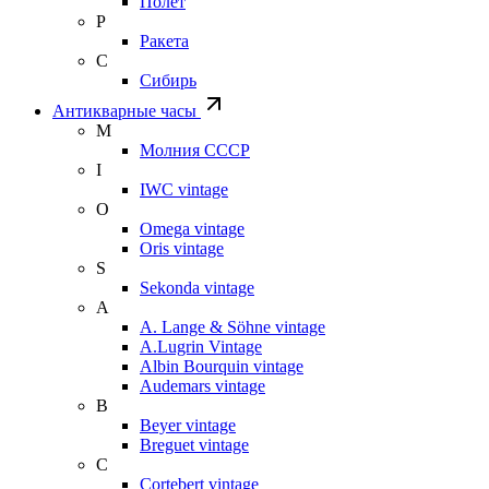
Полет
Р
Ракета
С
Сибирь
Антикварные часы
М
Молния СССР
I
IWC vintage
O
Omega vintage
Oris vintage
S
Sekonda vintage
A
A. Lange & Söhne vintage
A.Lugrin Vintage
Albin Bourquin vintage
Audemars vintage
B
Beyer vintage
Breguet vintage
C
Cortebert vintage