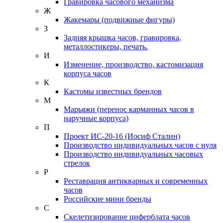
Гравировка часового механизма
Ж
Жакемары (подвижные фигуры)
З
Задняя крышка часов, гравировка,
металлостикеры, печать.
И
Изменение, производство, кастомизация
корпуса часов
К
Кастомы известных брендов
М
Марьяжи (перенос карманных часов в
наручные корпуса)
П
Проект ИС-20-16 (Иосиф Сталин)
Производство индивидуальных часов с нуля
Производство индивидуальных часовых
стрелок
Р
Реставрация антикварных и современных
часов
Российские мини бренды
С
Скелетизирование циферблата часов