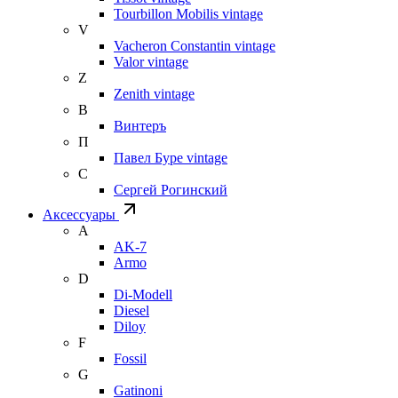
Tourbillon Mobilis vintage
V
Vacheron Constantin vintage
Valor vintage
Z
Zenith vintage
В
Винтеръ
П
Павел Буре vintage
С
Сергей Рогинский
Аксессуары
A
AK-7
Armo
D
Di-Modell
Diesel
Diloy
F
Fossil
G
Gatinoni