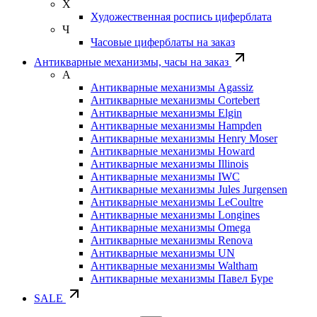
Х
Художественная роспись циферблата
Ч
Часовые циферблаты на заказ
Антикварные механизмы, часы на заказ
А
Антикварные механизмы Agassiz
Антикварные механизмы Cortebert
Антикварные механизмы Elgin
Антикварные механизмы Hampden
Антикварные механизмы Henry Moser
Антикварные механизмы Howard
Антикварные механизмы Illinois
Антикварные механизмы IWC
Антикварные механизмы Jules Jurgensen
Антикварные механизмы LeCoultre
Антикварные механизмы Longines
Антикварные механизмы Omega
Антикварные механизмы Renova
Антикварные механизмы UN
Антикварные механизмы Waltham
Антикварные механизмы Павел Буре
SALE